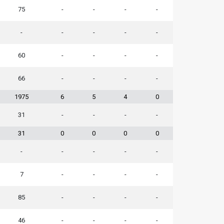
75
-
-
-
-
-
-
-
-
-
60
-
-
-
-
66
-
-
-
-
1975
6
5
4
0
31
-
-
-
-
31
0
0
0
0
-
-
-
-
-
7
-
-
-
-
85
-
-
-
-
46
-
-
-
-