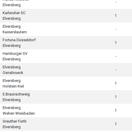
-
Elversberg
Karlsruher SC
1
Elversberg
Elversberg
-
Kaiserslautern
Fortuna Düsseldorf
1
Elversberg
Hamburger SV
-
Elversberg
Elversberg
-
Osnabrueck
Elversberg
1
Holstein Kiel
E.Braunschweig
1
Elversberg
Elversberg
1
Wehen Wiesbaden
Greuther Fürth
1
Elversberg