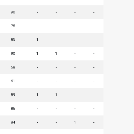
90
-
-
-
-
75
-
-
-
-
83
1
-
-
-
90
1
1
-
-
68
-
-
-
-
61
-
-
-
-
89
1
1
-
-
86
-
-
-
-
84
-
-
1
-