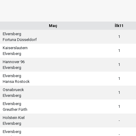
Maç
İlk11
Elversberg
1
Fortuna Düsseldorf
Kaiserslautern
1
Elversberg
Hannover 96
1
Elversberg
Elversberg
1
Hansa Rostock
Osnabrueck
1
Elversberg
Elversberg
1
Greuther Fürth
Holstein Kiel
-
Elversberg
Elversberg
-