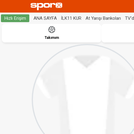
ANA SAYFA
İLK11 KUR
At Yarışı Bankoları
TV'
Hızlı Erişim
Takımım