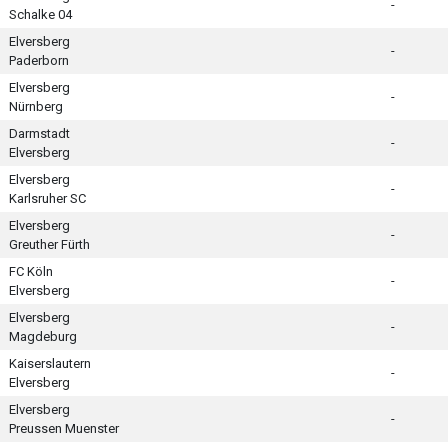
-
Schalke 04
Elversberg
-
Paderborn
Elversberg
-
Nürnberg
Darmstadt
-
Elversberg
Elversberg
-
Karlsruher SC
Elversberg
-
Greuther Fürth
FC Köln
-
Elversberg
Elversberg
-
Magdeburg
Kaiserslautern
-
Elversberg
Elversberg
-
Preussen Muenster