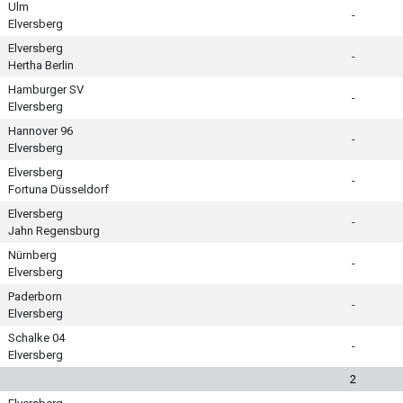
Ulm
-
Elversberg
Elversberg
-
Hertha Berlin
Hamburger SV
-
Elversberg
Hannover 96
-
Elversberg
Elversberg
-
Fortuna Düsseldorf
Elversberg
-
Jahn Regensburg
Nürnberg
-
Elversberg
Paderborn
-
Elversberg
Schalke 04
-
Elversberg
2