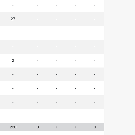
-
-
-
-
-
27
-
-
-
-
-
-
-
-
-
-
-
-
-
-
2
-
-
-
-
-
-
-
-
-
-
-
-
-
-
-
-
-
-
-
-
-
-
-
-
250
0
1
1
0