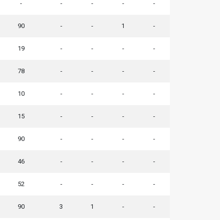
-
-
-
-
-
90
-
-
1
-
19
-
-
-
-
78
-
-
-
-
10
-
-
-
-
15
-
-
-
-
90
-
-
-
-
46
-
-
-
-
52
-
-
-
-
90
3
1
-
-