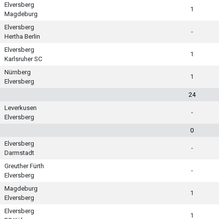
Elversberg
1
Magdeburg
Elversberg
-
Hertha Berlin
Elversberg
1
Karlsruher SC
Nürnberg
1
Elversberg
24
Leverkusen
-
Elversberg
0
Elversberg
-
Darmstadt
Greuther Fürth
-
Elversberg
Magdeburg
1
Elversberg
Elversberg
1