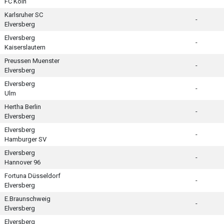
FC Köln
Karlsruher SC
-
Elversberg
Elversberg
-
Kaiserslautern
Preussen Muenster
-
Elversberg
Elversberg
-
Ulm
Hertha Berlin
-
Elversberg
Elversberg
-
Hamburger SV
Elversberg
-
Hannover 96
Fortuna Düsseldorf
-
Elversberg
E.Braunschweig
-
Elversberg
Elversberg