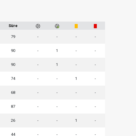
Süre
79
-
-
-
-
90
-
1
-
-
90
-
1
-
-
74
-
-
1
-
68
-
-
-
-
87
-
-
-
-
26
-
-
1
-
44
-
-
-
-