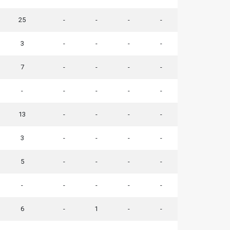
25
-
-
-
-
3
-
-
-
-
7
-
-
-
-
-
-
-
-
-
13
-
-
-
-
3
-
-
-
-
5
-
-
-
-
-
-
-
-
-
6
-
1
-
-