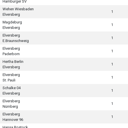
Hamburger SV
Wehen Wiesbaden
1
Elversberg
Magdeburg
1
Elversberg
Elversberg
1
E.Braunschweig
Elversberg
1
Paderborn
Hertha Berlin
1
Elversberg
Elversberg
1
St. Pauli
Schalke 04
1
Elversberg
Elversberg
1
Nürnberg
Elversberg
1
Hannover 96
Hansa Rostock