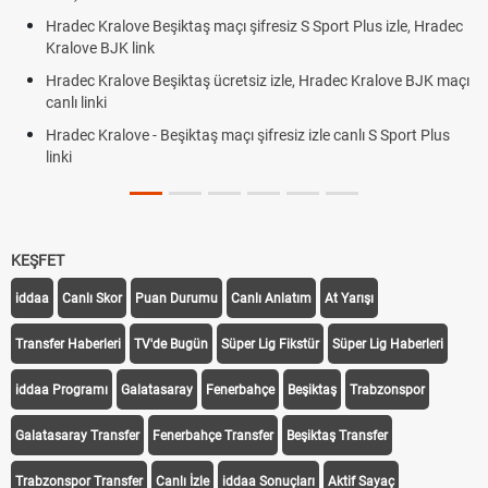
Hradec Kralove Beşiktaş maçı şifresiz S Sport Plus izle, Hradec
Kralove BJK link
Hradec Kralove Beşiktaş ücretsiz izle, Hradec Kralove BJK maçı
canlı linki
Hradec Kralove - Beşiktaş maçı şifresiz izle canlı S Sport Plus
linki
KEŞFET
iddaa
Canlı Skor
Puan Durumu
Canlı Anlatım
At Yarışı
Transfer Haberleri
TV'de Bugün
Süper Lig Fikstür
Süper Lig Haberleri
iddaa Programı
Galatasaray
Fenerbahçe
Beşiktaş
Trabzonspor
Galatasaray Transfer
Fenerbahçe Transfer
Beşiktaş Transfer
Trabzonspor Transfer
Canlı İzle
iddaa Sonuçları
Aktif Sayaç