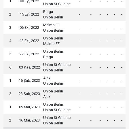
1
08 Eyl, 2022
-
-
-
-
-
-
Union St.Gilloise
Braga
2
15 Eyl, 2022
-
-
-
-
-
-
Union Berlin
Malmö FF
3
06 Eki, 2022
-
-
-
-
-
-
Union Berlin
Union Berlin
4
13 Eki, 2022
-
-
-
-
-
-
Malmö FF
Union Berlin
5
27 Eki, 2022
-
-
-
-
-
-
Braga
Union St.Gilloise
6
03 Kas, 2022
-
-
-
-
-
-
Union Berlin
Ajax
1
16 Şub, 2023
-
-
-
-
-
-
Union Berlin
Union Berlin
2
23 Şub, 2023
-
-
-
-
-
-
Ajax
Union Berlin
1
09 Mar, 2023
-
-
-
-
-
-
Union St.Gilloise
Union St.Gilloise
2
16 Mar, 2023
-
-
-
-
-
-
Union Berlin