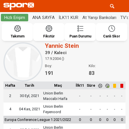
ANA SAYFA
İLK11 KUR
At Yarışı Bankoları
TV'
Hızlı Erişim
Takımım
Fikstür
Puan Durumu
Canlı Skor
Yannic Stein
39 / Kaleci
17.9.2004 ()
Boy:
Kilo:
191
83
Hafta
Tarih
Maç
İlk11
Süre
Union Berlin
2
30 Eyl, 2021
-
-
-
-
-
-
Maccabi Haifa
Union Berlin
4
04 Kas, 2021
-
-
-
-
-
-
Feyenoord
Europa Conference League 1 2021/2022
0
0
0
0
0
0
Union Berlin