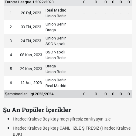
Europa League 1 2022/2023
0
0
0
0
0
0
Real Madrid
1
20 Eyl, 2023
-
-
-
-
-
-
Union Berlin
Union Berlin
2
03 Eki, 2023
-
-
-
-
-
-
Braga
Union Berlin
3
24 Eki, 2023
-
-
-
-
-
-
SSC Napoli
SSC Napoli
4
08 Kas, 2023
-
-
-
-
-
-
Union Berlin
Braga
5
29 Kas, 2023
-
-
-
-
-
-
Union Berlin
Union Berlin
6
12 Ara, 2023
-
-
-
-
-
-
Real Madrid
Şampiyonlar Ligi 2023/2024
0
0
0
0
0
0
Şu An Popüler İçerikler
Hradec Kralove Beşiktaş maçı şifresiz canlı yayın izle
Hradec Kralove Beşiktaş CANLI İZLE ŞİFRESİZ (Hradec Kralove
BJK)