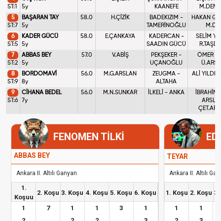
ST:1
5y
KAANEFE
M.DEMİ
5
BAŞARAN TAY
58.0
H.ÇİZİK
BADEKIZIM -
HAKAN GÜ
ST:7
5y
TAMERİNOĞLU
M.DA
6
KADER GÜCÜ
58.0
E.ÇANKAYA
KADERCAN -
SELİM YIL
ST:5
5y
SAADIN GÜCÜ
R.TAŞD
7
ABBAS BEY
57.0
V.ABİŞ
PEKŞEKER -
ÖMER BİL
ST:2
5y
UÇANOĞLU
Ü.ARS
8
BORDOMAVİ
56.0
M.G.ARSLAN
ZEUGMA -
ALİ YILDIZ 
ST:9
8y
ALTAHA
9
CİHANA BEDEL
56.0
M.N.SUNKAR
İLKELİ - ANKA
İBRAHİM 
ST:6
7y
ARSLA
ÇET.AR
FENOMEN TİLKİ
ED
ABBAS BEY
TEYAR
Ankara II. Altılı Ganyan
Ankara II. Altılı Ga
1.
2. Koşu
3. Koşu
4. Koşu
5. Koşu
6. Koşu
1. Koşu
2. Koşu
3.
Koşuu
1
7
1
1
3
1
1
1
2
2
2
3
2
3