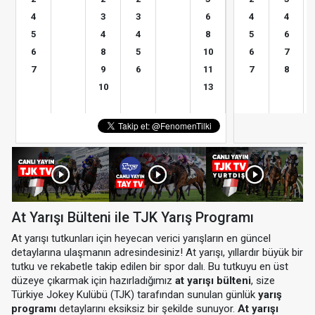
4
3
3
6
4
4
5
4
4
8
5
6
6
8
5
10
6
7
7
9
6
11
7
8
10
13
At Yarışı Bülteni ile TJK Yarış Programı
At yarışı tutkunları için heyecan verici yarışların en güncel
detaylarına ulaşmanın adresindesiniz! At yarışı, yıllardır büyük bir
tutku ve rekabetle takip edilen bir spor dalı. Bu tutkuyu en üst
düzeye çıkarmak için hazırladığımız
at yarışı bülteni
, size
Türkiye Jokey Kulübü (TJK) tarafından sunulan günlük
yarış
programı
detaylarını eksiksiz bir şekilde sunuyor.
At yarışı