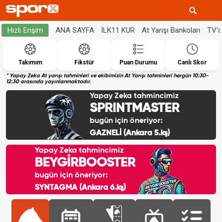
ANA SAYFA
İLK11 KUR
At Yarışı Bankoları
TV'
Hızlı Erişim
Takımım
Fikstür
Puan Durumu
Canlı Skor
* Yapay Zeka At yarışı tahminleri ve ekibimizin At Yarışı tahminleri hergün 10:30-
12:30 arasında yayınlanmaktadır.
Yapay Zeka tahmincimiz
SPRINTMASTER
bugün için öneriyor:
GAZNELİ (Ankara 5.kş)
Yapay Zeka tahmincimiz
BEYGİRBOOSTER
bugün için öneriyor:
SYNTAGMA (Ankara 6.kş)