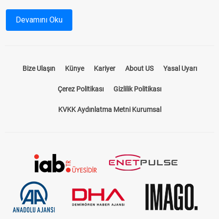
programı
ile hem yarış saatlerini hem de katılımcı atların
durumlarını önceden inceleyebilir, yarışlardan en iyi sonuçları
Devamını Oku
almak için stratejinizi oluşturabilirsiniz.
At Yarışı Bülteni Nedir?
Bize Ulaşın
Künye
Kariyer
About US
Yasal Uyarı
At yarışı bülteni, yarış öncesinde tüm detayların paylaşıldığı
kapsamı bir rehberdir. Hangi hipodromda, hangi atların
Çerez Politikası
Gizlilik Politikası
yarışacağını, jokeylerin isimlerini, atların önceki performanslarını
ve pist koşullarını öğrenmek için ideal bir kaynaktır. Bizim
KVKK Aydınlatma Metni Kurumsal
sunduğumuz
at yarışı bülteni
, sadece standart bir program
sunmakla kalmaz, aynı zamanda yarışseverlerin kazançlarını
artıracak tahminler ve analizler içerir.
TJK Yarış Programı ile Güncel Bilgilere
Ulaşın
TJK yarış programı
, Türkiye Jokey Kulübü tarafından her gün
düzenlenir ve güncel yarış bilgilerini içerir. Hipodromlarda