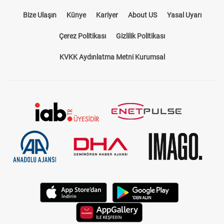
Bize Ulaşın
Künye
Kariyer
About US
Yasal Uyarı
Çerez Politikası
Gizlilik Politikası
KVKK Aydınlatma Metni Kurumsal