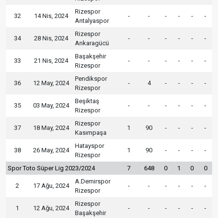
Rizespor
32
14 Nis, 2024
-
-
-
-
-
-
Antalyaspor
Rizespor
34
28 Nis, 2024
-
-
-
-
-
-
Ankaragücü
Başakşehir
33
21 Nis, 2024
-
-
-
-
-
-
Rizespor
Pendikspor
36
12 May, 2024
-
4
-
-
-
-
Rizespor
Beşiktaş
35
03 May, 2024
-
-
-
-
-
-
Rizespor
Rizespor
37
18 May, 2024
1
90
-
-
-
-
Kasımpaşa
Hatayspor
38
26 May, 2024
1
90
-
-
-
-
Rizespor
Spor Toto Süper Lig 2023/2024
7
648
0
1
0
0
A.Demirspor
2
17 Ağu, 2024
-
-
-
-
-
-
Rizespor
Rizespor
1
12 Ağu, 2024
-
-
-
-
-
-
Başakşehir