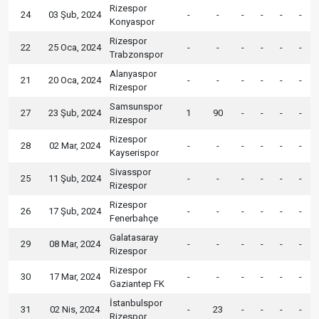
Rizespor
24
03 Şub, 2024
-
-
-
-
-
-
Konyaspor
Rizespor
22
25 Oca, 2024
-
-
-
-
-
-
Trabzonspor
Alanyaspor
21
20 Oca, 2024
-
-
-
-
-
-
Rizespor
Samsunspor
27
23 Şub, 2024
1
90
-
-
-
-
Rizespor
Rizespor
28
02 Mar, 2024
-
-
-
-
-
-
Kayserispor
Sivasspor
25
11 Şub, 2024
-
-
-
-
-
-
Rizespor
Rizespor
26
17 Şub, 2024
-
-
-
-
-
-
Fenerbahçe
Galatasaray
29
08 Mar, 2024
-
-
-
-
-
-
Rizespor
Rizespor
30
17 Mar, 2024
-
-
-
-
-
-
Gaziantep FK
İstanbulspor
31
02 Nis, 2024
-
23
-
-
-
-
Rizespor