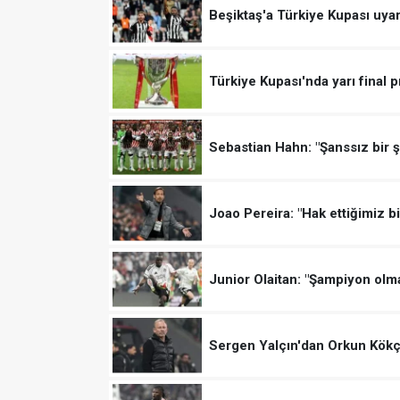
Beşiktaş'a Türkiye Kupası uyar
Türkiye Kupası'nda yarı final p
Sebastian Hahn: "Şanssız bir ş
Joao Pereira: "Hak ettiğimiz b
Junior Olaitan: "Şampiyon olma
Sergen Yalçın'dan Orkun Kökçü 