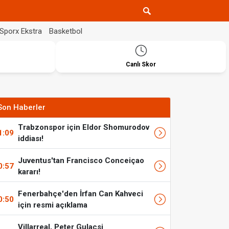
Sporx Ekstra
Basketbol
Canlı Skor
Son Haberler
Trabzonspor için Eldor Shomurodov
1:09
iddiası!
Juventus'tan Francisco Conceiçao
0:57
kararı!
Fenerbahçe'den İrfan Can Kahveci
0:50
için resmi açıklama
Villarreal, Peter Gulacsi