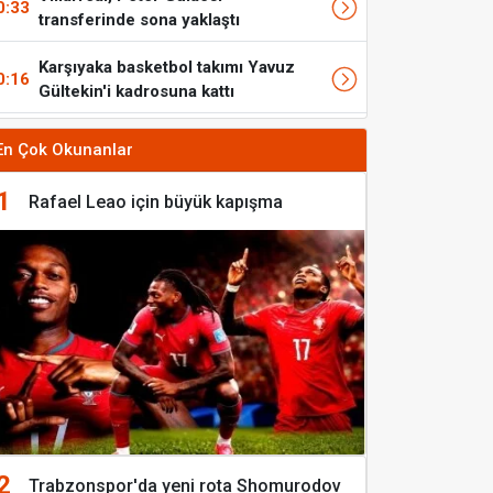
0:33
transferinde sona yaklaştı
Karşıyaka basketbol takımı Yavuz
0:16
Gültekin'i kadrosuna kattı
En Çok Okunanlar
1
Rafael Leao için büyük kapışma
2
Trabzonspor'da yeni rota Shomurodov