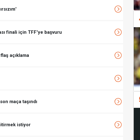
ırsızım"
ı finali için TFF'ye başvuru
 flaş açıklama
 son maça taşındı
bitirmek istiyor