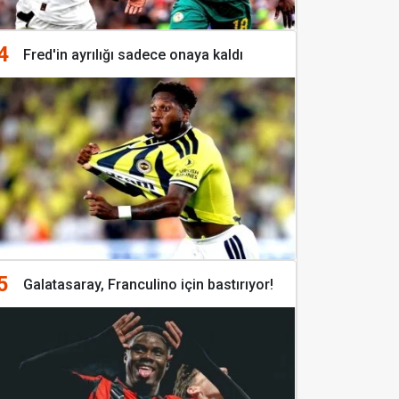
4
Fred'in ayrılığı sadece onaya kaldı
5
Galatasaray, Franculino için bastırıyor!