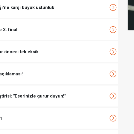
i'ne karşı büyük üstünlük
 3. final
r öncesi tek eksik
 açıklaması!
irisi: "Eserinizle gurur duyun!"
ı