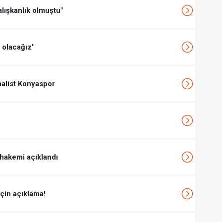
alışkanlık olmuştu"
 olacağız"
inalist Konyaspor
hakemi açıklandı
için açıklama!