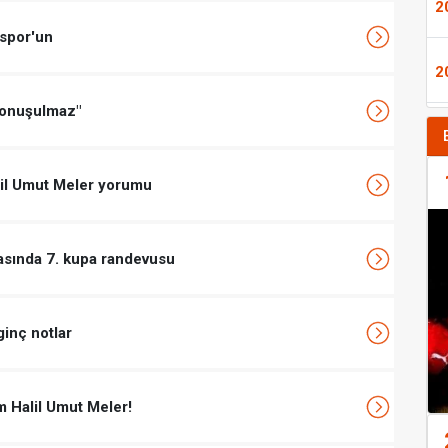
2
nspor'un
2
konuşulmaz"
alil Umut Meler yorumu
asında 7. kupa randevusu
ginç notlar
m Halil Umut Meler!