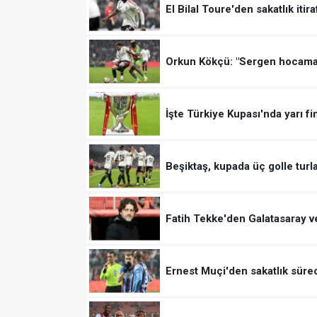
El Bilal Toure'den sakatlık itiraf
Orkun Kökçü: "Sergen hocama 
İşte Türkiye Kupası'nda yarı fi
Beşiktaş, kupada üç golle turla
Fatih Tekke'den Galatasaray ve
Ernest Muçi'den sakatlık sürec