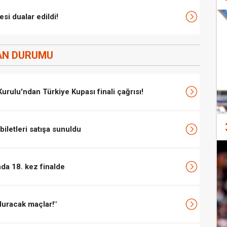
si dualar edildi!
AN DURUMU
rulu'ndan Türkiye Kupası finali çağrısı!
biletleri satışa sunuldu
da 18. kez finalde
duracak maçlar!"