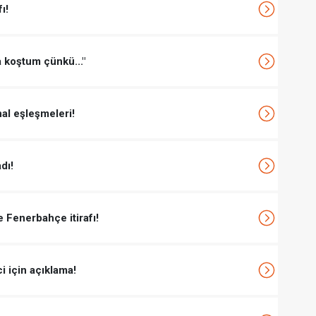
ı!
koştum çünkü..."
nal eşleşmeleri!
dı!
 Fenerbahçe itirafı!
i için açıklama!