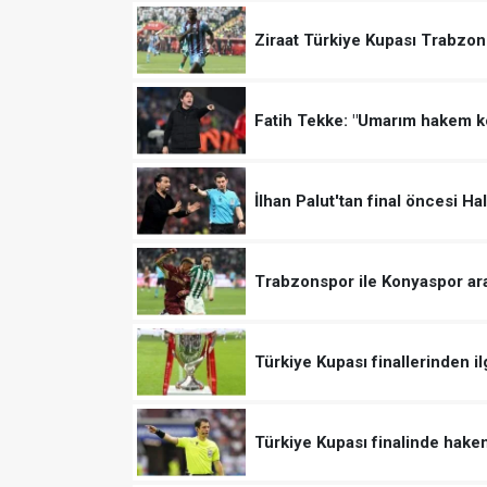
Ziraat Türkiye Kupası Trabzo
Fatih Tekke: "Umarım hakem 
İlhan Palut'tan final öncesi H
Trabzonspor ile Konyaspor ar
Türkiye Kupası finallerinden il
Türkiye Kupası finalinde hake