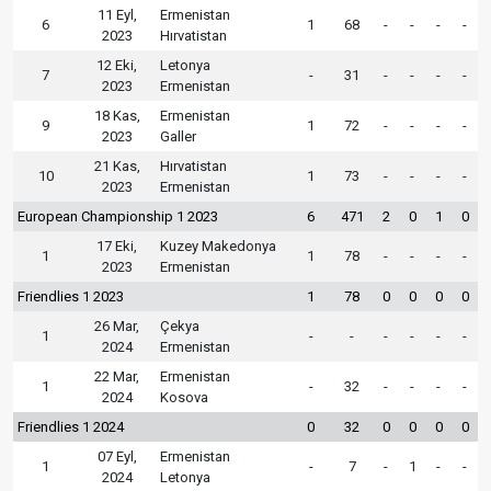
11 Eyl,
Ermenistan
6
1
68
-
-
-
-
2023
Hırvatistan
12 Eki,
Letonya
7
-
31
-
-
-
-
2023
Ermenistan
18 Kas,
Ermenistan
9
1
72
-
-
-
-
2023
Galler
21 Kas,
Hırvatistan
10
1
73
-
-
-
-
2023
Ermenistan
European Championship 1 2023
6
471
2
0
1
0
17 Eki,
Kuzey Makedonya
1
1
78
-
-
-
-
2023
Ermenistan
Friendlies 1 2023
1
78
0
0
0
0
26 Mar,
Çekya
1
-
-
-
-
-
-
2024
Ermenistan
22 Mar,
Ermenistan
1
-
32
-
-
-
-
2024
Kosova
Friendlies 1 2024
0
32
0
0
0
0
07 Eyl,
Ermenistan
1
-
7
-
1
-
-
2024
Letonya