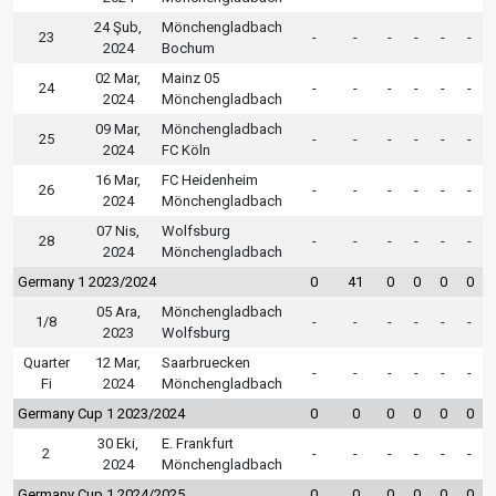
24 Şub,
Mönchengladbach
23
-
-
-
-
-
-
2024
Bochum
02 Mar,
Mainz 05
24
-
-
-
-
-
-
2024
Mönchengladbach
09 Mar,
Mönchengladbach
25
-
-
-
-
-
-
2024
FC Köln
16 Mar,
FC Heidenheim
26
-
-
-
-
-
-
2024
Mönchengladbach
07 Nis,
Wolfsburg
28
-
-
-
-
-
-
2024
Mönchengladbach
Germany 1 2023/2024
0
41
0
0
0
0
05 Ara,
Mönchengladbach
1/8
-
-
-
-
-
-
2023
Wolfsburg
Quarter
12 Mar,
Saarbruecken
-
-
-
-
-
-
Fi
2024
Mönchengladbach
Germany Cup 1 2023/2024
0
0
0
0
0
0
30 Eki,
E. Frankfurt
2
-
-
-
-
-
-
2024
Mönchengladbach
Germany Cup 1 2024/2025
0
0
0
0
0
0