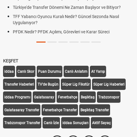
rkiye'de Transfer Dönemi Ne Zaman Başlıyor ve Bitiyor?
Futbo
F Yabancı Oyuncu Kuralı Nedir? Güncel Sezonda Nasıl
Depla
ygulanıyor?
Uygu
DK Nedir? PFDK Açılımı, Görevleri ve Karar Süreci
DGS 
Tarih
KEŞFET
iddaa
Canlı Skor
Puan Durumu
Canlı Anlatım
At Yarışı
Transfer Haberleri
TV'de Bugün
Süper Lig Fikstür
Süper Lig Haberleri
iddaa Programı
Galatasaray
Fenerbahçe
Beşiktaş
Trabzonspor
Galatasaray Transfer
Fenerbahçe Transfer
Beşiktaş Transfer
Trabzonspor Transfer
Canlı İzle
iddaa Sonuçları
Aktif Sayaç