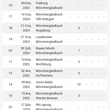
04 Kas,
Freiburg
10
-
-
-
-
-
-
2023
Mönchengladbach
14 Oca,
Mönchengladbach
17
-
-
-
-
-
-
2024
VfB Stuttgart
21 Oca,
Mönchengladbach
18
-
3
-
-
-
-
2024
Augsburg
27 Oca,
Leverkusen
19
-
-
-
-
-
-
2024
Mönchengladbach
03 Şub,
Bayern Munih
20
-
1
-
-
-
-
2024
Mönchengladbach
10 Kas,
Mönchengladbach
11
-
3
-
-
-
-
2023
Wolfsburg
02 Ara,
Mönchengladbach
13
-
6
-
-
-
-
2023
Hoffenheim
09 Ara,
Union Berlin
14
-
10
-
-
-
-
2023
Mönchengladbach
15 Ara,
Mönchengladbach
15
-
3
-
-
-
-
2023
Werder Bremen
17 Şub,
RB Leipzig
22
-
-
-
-
-
-
2024
Mönchengladbach