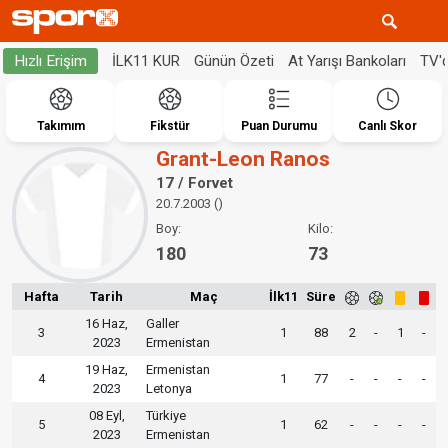
İLK11 KUR
Günün Özeti
At Yarışı Bankoları
TV'
Hızlı Erişim
Takımım
Fikstür
Puan Durumu
Canlı Skor
Grant-Leon Ranos
17 / Forvet
20.7.2003 ()
Boy:
Kilo:
180
73
Hafta
Tarih
Maç
İlk11
Süre
16 Haz,
Galler
3
1
88
2
-
1
-
2023
Ermenistan
19 Haz,
Ermenistan
4
1
77
-
-
-
-
2023
Letonya
08 Eyl,
Türkiye
5
1
62
-
-
-
-
2023
Ermenistan