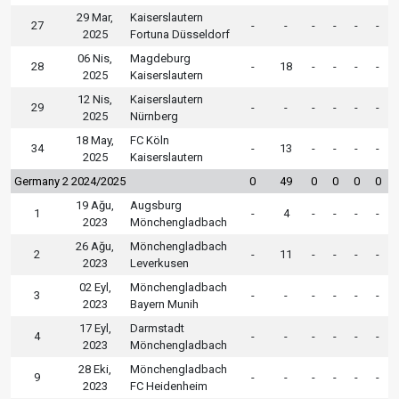
29 Mar,
Kaiserslautern
27
-
-
-
-
-
-
2025
Fortuna Düsseldorf
06 Nis,
Magdeburg
28
-
18
-
-
-
-
2025
Kaiserslautern
12 Nis,
Kaiserslautern
29
-
-
-
-
-
-
2025
Nürnberg
18 May,
FC Köln
34
-
13
-
-
-
-
2025
Kaiserslautern
Germany 2 2024/2025
0
49
0
0
0
0
19 Ağu,
Augsburg
1
-
4
-
-
-
-
2023
Mönchengladbach
26 Ağu,
Mönchengladbach
2
-
11
-
-
-
-
2023
Leverkusen
02 Eyl,
Mönchengladbach
3
-
-
-
-
-
-
2023
Bayern Munih
17 Eyl,
Darmstadt
4
-
-
-
-
-
-
2023
Mönchengladbach
28 Eki,
Mönchengladbach
9
-
-
-
-
-
-
2023
FC Heidenheim