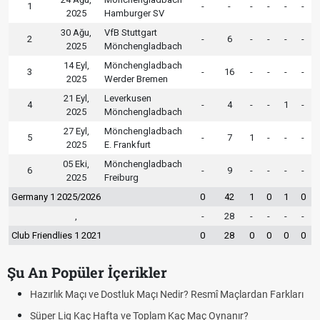
1
-
-
-
-
-
-
2025
Hamburger SV
30 Ağu,
VfB Stuttgart
2
-
6
-
-
-
-
2025
Mönchengladbach
14 Eyl,
Mönchengladbach
3
-
16
-
-
-
-
2025
Werder Bremen
21 Eyl,
Leverkusen
4
-
4
-
-
1
-
2025
Mönchengladbach
27 Eyl,
Mönchengladbach
5
-
7
1
-
-
-
2025
E. Frankfurt
05 Eki,
Mönchengladbach
6
-
9
-
-
-
-
2025
Freiburg
Germany 1 2025/2026
0
42
1
0
1
0
,
-
28
-
-
-
-
Club Friendlies 1 2021
0
28
0
0
0
0
Şu An Popüler İçerikler
zırlık Maçı ve Dostluk Maçı Nedir? Resmî Maçlardan Farkları
Puan
üper Lig Kaç Hafta ve Toplam Kaç Maç Oynanır?
Skor