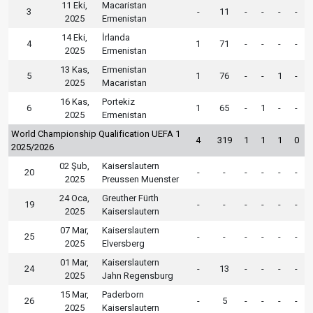
11 Eki,
Macaristan
3
-
11
-
-
-
-
2025
Ermenistan
14 Eki,
İrlanda
4
1
71
-
-
-
-
2025
Ermenistan
13 Kas,
Ermenistan
5
1
76
-
-
1
-
2025
Macaristan
16 Kas,
Portekiz
6
1
65
-
1
-
-
2025
Ermenistan
World Championship Qualification UEFA 1
4
319
1
1
1
0
2025/2026
02 Şub,
Kaiserslautern
20
-
-
-
-
-
-
2025
Preussen Muenster
24 Oca,
Greuther Fürth
19
-
-
-
-
-
-
2025
Kaiserslautern
07 Mar,
Kaiserslautern
25
-
-
-
-
-
-
2025
Elversberg
01 Mar,
Kaiserslautern
24
-
13
-
-
-
-
2025
Jahn Regensburg
15 Mar,
Paderborn
26
-
5
-
-
-
-
2025
Kaiserslautern