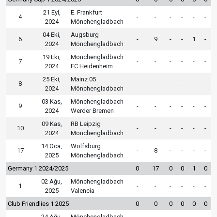
21 Eyl,
E. Frankfurt
4
-
-
-
-
-
-
2024
Mönchengladbach
04 Eki,
Augsburg
6
-
9
-
-
1
-
2024
Mönchengladbach
19 Eki,
Mönchengladbach
7
-
-
-
-
-
-
2024
FC Heidenheim
25 Eki,
Mainz 05
8
-
-
-
-
-
-
2024
Mönchengladbach
03 Kas,
Mönchengladbach
9
-
-
-
-
-
-
2024
Werder Bremen
09 Kas,
RB Leipzig
10
-
-
-
-
-
-
2024
Mönchengladbach
14 Oca,
Wolfsburg
17
-
8
-
-
-
-
2025
Mönchengladbach
Germany 1 2024/2025
0
17
0
0
1
0
02 Ağu,
Mönchengladbach
1
-
-
-
-
-
-
2025
Valencia
Club Friendlies 1 2025
0
0
0
0
0
0
24 Ağu,
Mönchengladbach