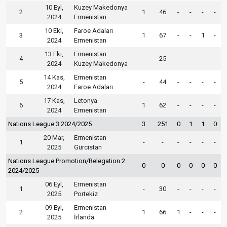
10 Eyl,
Kuzey Makedonya
2
1
46
-
-
-
-
2024
Ermenistan
10 Eki,
Faroe Adaları
3
1
67
-
-
1
-
2024
Ermenistan
13 Eki,
Ermenistan
4
-
25
-
-
-
-
2024
Kuzey Makedonya
14 Kas,
Ermenistan
5
-
44
-
-
-
-
2024
Faroe Adaları
17 Kas,
Letonya
6
1
62
-
-
-
-
2024
Ermenistan
Nations League 3 2024/2025
3
251
0
1
1
0
20 Mar,
Ermenistan
1
-
-
-
-
-
-
2025
Gürcistan
Nations League Promotion/Relegation 2
0
0
0
0
0
0
2024/2025
06 Eyl,
Ermenistan
1
-
30
-
-
-
-
2025
Portekiz
09 Eyl,
Ermenistan
2
1
66
1
-
-
-
2025
İrlanda