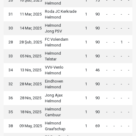
26
16 Şub, 2025
1
75
-
-
-
-
Helmond
Roda JC Kerkrade
31
11 Mar, 2025
1
90
-
-
-
-
Helmond
Helmond
30
14 Mar, 2025
1
90
-
-
-
-
Jong PSV
FC Volendam
28
28 Şub, 2025
1
90
-
-
1
-
Helmond
Helmond
33
05 Nis, 2025
1
90
-
-
-
-
Telstar
VVV-Venlo
34
13 Nis, 2025
1
46
-
-
-
-
Helmond
Eindhoven
32
28 Mar, 2025
1
90
-
-
-
-
Helmond
Jong Ajax
36
28 Nis, 2025
1
90
-
-
-
-
Helmond
Helmond
35
18 Nis, 2025
1
90
-
-
-
-
Cambuur
Helmond
38
09 May, 2025
1
69
-
-
-
-
Graafschap