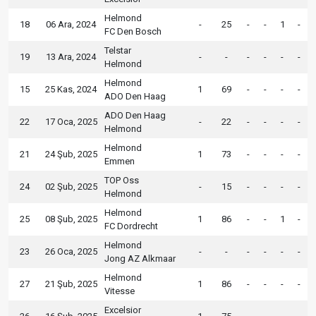
Helmond
18
06 Ara, 2024
-
25
-
-
1
-
FC Den Bosch
Telstar
19
13 Ara, 2024
-
-
-
-
-
-
Helmond
Helmond
15
25 Kas, 2024
1
69
-
-
-
-
ADO Den Haag
ADO Den Haag
22
17 Oca, 2025
-
22
-
-
-
-
Helmond
Helmond
21
24 Şub, 2025
1
73
-
-
-
-
Emmen
TOP Oss
24
02 Şub, 2025
-
15
-
-
-
-
Helmond
Helmond
25
08 Şub, 2025
1
86
-
-
1
-
FC Dordrecht
Helmond
23
26 Oca, 2025
-
-
-
-
-
-
Jong AZ Alkmaar
Helmond
27
21 Şub, 2025
1
86
-
-
-
-
Vitesse
Excelsior