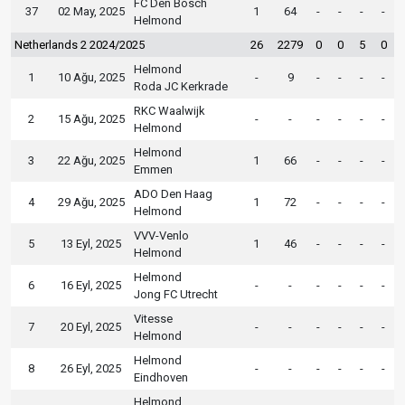
FC Den Bosch
37
02 May, 2025
1
64
-
-
-
-
Helmond
Netherlands 2 2024/2025
26
2279
0
0
5
0
Helmond
1
10 Ağu, 2025
-
9
-
-
-
-
Roda JC Kerkrade
RKC Waalwijk
2
15 Ağu, 2025
-
-
-
-
-
-
Helmond
Helmond
3
22 Ağu, 2025
1
66
-
-
-
-
Emmen
ADO Den Haag
4
29 Ağu, 2025
1
72
-
-
-
-
Helmond
VVV-Venlo
5
13 Eyl, 2025
1
46
-
-
-
-
Helmond
Helmond
6
16 Eyl, 2025
-
-
-
-
-
-
Jong FC Utrecht
Vitesse
7
20 Eyl, 2025
-
-
-
-
-
-
Helmond
Helmond
8
26 Eyl, 2025
-
-
-
-
-
-
Eindhoven
Helmond