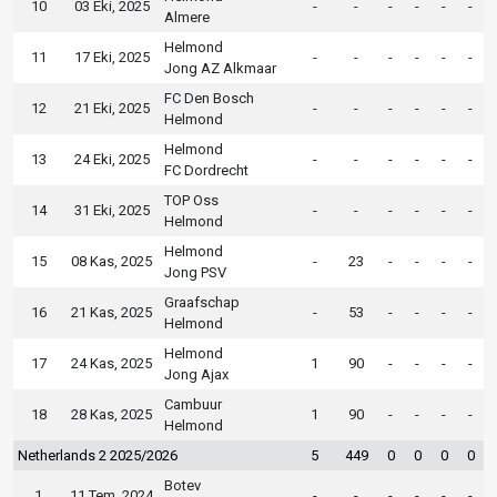
10
03 Eki, 2025
-
-
-
-
-
-
Almere
Helmond
11
17 Eki, 2025
-
-
-
-
-
-
Jong AZ Alkmaar
FC Den Bosch
12
21 Eki, 2025
-
-
-
-
-
-
Helmond
Helmond
13
24 Eki, 2025
-
-
-
-
-
-
FC Dordrecht
TOP Oss
14
31 Eki, 2025
-
-
-
-
-
-
Helmond
Helmond
15
08 Kas, 2025
-
23
-
-
-
-
Jong PSV
Graafschap
16
21 Kas, 2025
-
53
-
-
-
-
Helmond
Helmond
17
24 Kas, 2025
1
90
-
-
-
-
Jong Ajax
Cambuur
18
28 Kas, 2025
1
90
-
-
-
-
Helmond
Netherlands 2 2025/2026
5
449
0
0
0
0
Botev
1
11 Tem, 2024
-
-
-
-
-
-