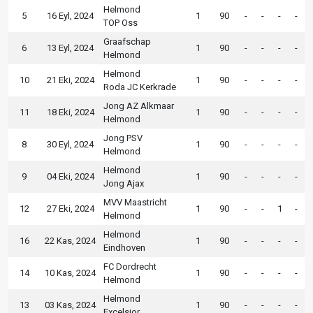
Helmond
5
16 Eyl, 2024
1
90
-
-
-
-
TOP Oss
Graafschap
6
13 Eyl, 2024
1
90
-
-
-
-
Helmond
Helmond
10
21 Eki, 2024
1
90
-
-
-
-
Roda JC Kerkrade
Jong AZ Alkmaar
11
18 Eki, 2024
1
90
-
-
-
-
Helmond
Jong PSV
8
30 Eyl, 2024
1
90
-
-
-
-
Helmond
Helmond
9
04 Eki, 2024
1
90
-
-
-
-
Jong Ajax
MVV Maastricht
12
27 Eki, 2024
1
90
-
-
1
-
Helmond
Helmond
16
22 Kas, 2024
1
90
-
-
-
-
Eindhoven
FC Dordrecht
14
10 Kas, 2024
1
90
-
-
-
-
Helmond
Helmond
13
03 Kas, 2024
1
90
-
-
-
-
Excelsior