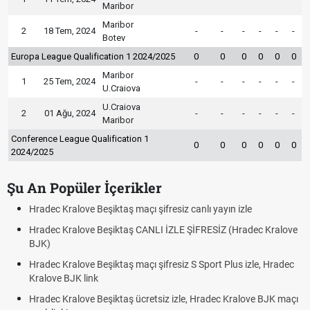
Maribor
Maribor
2
18 Tem, 2024
-
-
-
-
-
-
Botev
Europa League Qualification 1 2024/2025
0
0
0
0
0
0
Maribor
1
25 Tem, 2024
-
-
-
-
-
-
U.Craiova
U.Craiova
2
01 Ağu, 2024
-
-
-
-
-
-
Maribor
Conference League Qualification 1
0
0
0
0
0
0
2024/2025
Şu An Popüler İçerikler
Hradec Kralove Beşiktaş maçı şifresiz canlı yayın izle
Hradec Kralove Beşiktaş CANLI İZLE ŞİFRESİZ (Hradec Kralove
BJK)
Hradec Kralove Beşiktaş maçı şifresiz S Sport Plus izle, Hradec
Kralove BJK link
Hradec Kralove Beşiktaş ücretsiz izle, Hradec Kralove BJK maçı