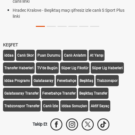
canlı linki
Hradec Kralove - Beşiktaş maçı şifresiz izle canlı S Sport Plus
linki
KEŞFET
iddaa
Canlı Skor
Puan Durumu
Canlı Anlatım
At Yarışı
Transfer Haberleri
TV'de Bugün
Süper Lig Fikstür
Süper Lig Haberleri
iddaa Programı
Galatasaray
Fenerbahçe
Beşiktaş
Trabzonspor
Galatasaray Transfer
Fenerbahçe Transfer
Beşiktaş Transfer
Trabzonspor Transfer
Canlı İzle
iddaa Sonuçları
Aktif Sayaç
Takip Et