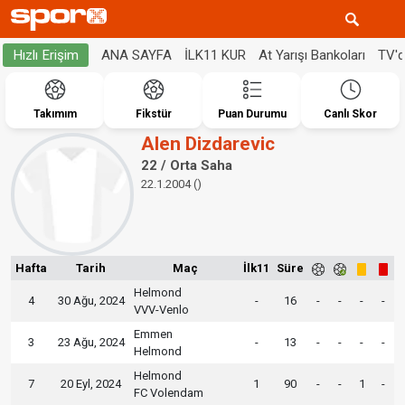
ANA SAYFA
İLK11 KUR
At Yarışı Bankoları
TV'
Hızlı Erişim
Takımım
Fikstür
Puan Durumu
Canlı Skor
Alen Dizdarevic
22 / Orta Saha
22.1.2004 ()
Hafta
Tarih
Maç
İlk11
Süre
Helmond
4
30 Ağu, 2024
-
16
-
-
-
-
VVV-Venlo
Emmen
3
23 Ağu, 2024
-
13
-
-
-
-
Helmond
Helmond
7
20 Eyl, 2024
1
90
-
-
1
-
FC Volendam