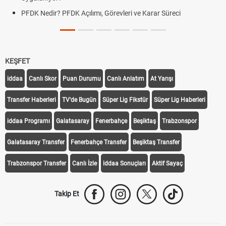
PFDK Nedir? PFDK Açılımı, Görevleri ve Karar Süreci
KEŞFET
iddaa
Canlı Skor
Puan Durumu
Canlı Anlatım
At Yarışı
Transfer Haberleri
TV'de Bugün
Süper Lig Fikstür
Süper Lig Haberleri
iddaa Programı
Galatasaray
Fenerbahçe
Beşiktaş
Trabzonspor
Galatasaray Transfer
Fenerbahçe Transfer
Beşiktaş Transfer
Trabzonspor Transfer
Canlı İzle
iddaa Sonuçları
Aktif Sayaç
Takip Et