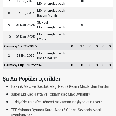
7
17 Eki, 2025
-
10
-
-
-
-
Mönchengladbach
Mönchengladbach
8
25 Eki, 2025
-
-
-
-
-
-
Bayern Munih
St. Pauli
9
01 Kas, 2025
-
6
-
-
-
-
Mönchengladbach
Mönchengladbach
10
08 Kas, 2025
-
-
-
-
-
-
FC Köln
Germany 1 2025/2026
0
37
0
0
0
0
Mönchengladbach
2
28 Eki, 2025
-
-
-
-
-
-
Karlsruher SC
Germany Cup 1 2025/2026
0
0
0
0
0
0
Şu An Popüler İçerikler
Hazırlık Maçı ve Dostluk Maçı Nedir? Resmî Maçlardan Farkları
Süper Lig Kaç Hafta ve Toplam Kaç Maç Oynanır?
Türkiye'de Transfer Dönemi Ne Zaman Başlıyor ve Bitiyor?
TFF Yabancı Oyuncu Kuralı Nedir? Güncel Sezonda Nasıl
Uygulanıyor?