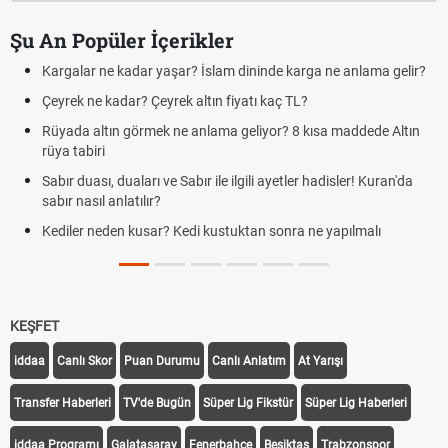
Şu An Popüler İçerikler
Kargalar ne kadar yaşar? İslam dininde karga ne anlama gelir?
Çeyrek ne kadar? Çeyrek altın fiyatı kaç TL?
Rüyada altın görmek ne anlama geliyor? 8 kısa maddede Altın
rüya tabiri
Sabır duası, duaları ve Sabır ile ilgili ayetler hadisler! Kuran'da
sabır nasıl anlatılır?
Kediler neden kusar? Kedi kustuktan sonra ne yapılmalı
KEŞFET
iddaa
Canlı Skor
Puan Durumu
Canlı Anlatım
At Yarışı
Transfer Haberleri
TV'de Bugün
Süper Lig Fikstür
Süper Lig Haberleri
iddaa Programı
Galatasaray
Fenerbahçe
Beşiktaş
Trabzonspor