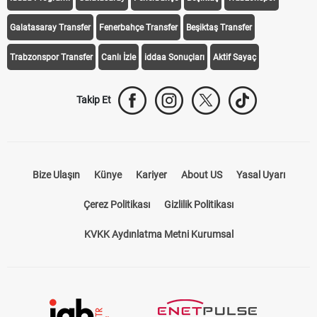
Galatasaray Transfer
Fenerbahçe Transfer
Beşiktaş Transfer
Trabzonspor Transfer
Canlı İzle
iddaa Sonuçları
Aktif Sayaç
Takip Et
Bize Ulaşın
Künye
Kariyer
About US
Yasal Uyarı
Çerez Politikası
Gizlilik Politikası
KVKK Aydınlatma Metni Kurumsal