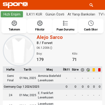
İLK11 KUR
Günün Özeti
At Yarışı Bankoları
TV'
Hızlı Erişim
Takımım
Fikstür
Puan Durumu
Canlı Skor
Alejo Sarco
8 / Forvet
06.1.2006 ()
Boy:
Kilo:
179
71
Hafta
Tarih
Maç
İlk11
Süre
Semi
Arminia Bielefeld
01 Nis, 2025
-
-
-
-
-
-
Final
Leverkusen
Germany Cup 1 2024/2025
0
0
0
0
0
0
E. Frankfurt
24
01 Mar, 2025
-
-
-
-
-
-
Leverkusen
Leverkusen