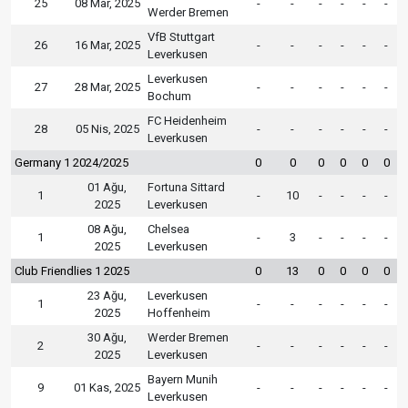
25
08 Mar, 2025
-
-
-
-
-
-
Werder Bremen
VfB Stuttgart
26
16 Mar, 2025
-
-
-
-
-
-
Leverkusen
Leverkusen
27
28 Mar, 2025
-
-
-
-
-
-
Bochum
FC Heidenheim
28
05 Nis, 2025
-
-
-
-
-
-
Leverkusen
Germany 1 2024/2025
0
0
0
0
0
0
01 Ağu,
Fortuna Sittard
1
-
10
-
-
-
-
2025
Leverkusen
08 Ağu,
Chelsea
1
-
3
-
-
-
-
2025
Leverkusen
Club Friendlies 1 2025
0
13
0
0
0
0
23 Ağu,
Leverkusen
1
-
-
-
-
-
-
2025
Hoffenheim
30 Ağu,
Werder Bremen
2
-
-
-
-
-
-
2025
Leverkusen
Bayern Munih
9
01 Kas, 2025
-
-
-
-
-
-
Leverkusen