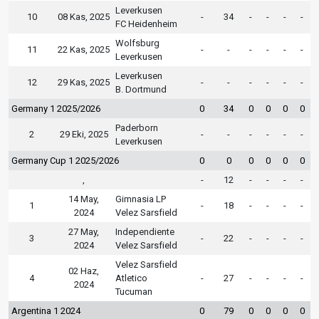
Leverkusen
10
08 Kas, 2025
-
34
-
-
-
-
FC Heidenheim
Wolfsburg
11
22 Kas, 2025
-
-
-
-
-
-
Leverkusen
Leverkusen
12
29 Kas, 2025
-
-
-
-
-
-
B. Dortmund
Germany 1 2025/2026
0
34
0
0
0
0
Paderborn
2
29 Eki, 2025
-
-
-
-
-
-
Leverkusen
Germany Cup 1 2025/2026
0
0
0
0
0
0
,
-
12
-
-
-
-
14 May,
Gimnasia LP
1
-
18
-
-
-
-
2024
Velez Sarsfield
27 May,
Independiente
3
-
22
-
-
-
-
2024
Velez Sarsfield
Velez Sarsfield
02 Haz,
4
Atletico
-
27
-
-
-
-
2024
Tucuman
Argentina 1 2024
0
79
0
0
0
0