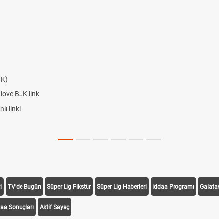
JK)
alove BJK link
ı linki
i
TV'de Bugün
Süper Lig Fikstür
Süper Lig Haberleri
iddaa Programı
Galata
daa Sonuçları
Aktif Sayaç