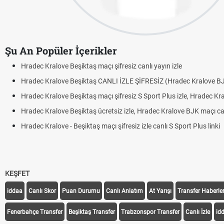
Şu An Popüler İçerikler
Hradec Kralove Beşiktaş maçı şifresiz canlı yayın izle
Hradec Kralove Beşiktaş CANLI İZLE ŞİFRESİZ (Hradec Kralove B
Hradec Kralove Beşiktaş maçı şifresiz S Sport Plus izle, Hradec Kr
Hradec Kralove Beşiktaş ücretsiz izle, Hradec Kralove BJK maçı canl
Hradec Kralove - Beşiktaş maçı şifresiz izle canlı S Sport Plus linki
KEŞFET
iddaa
Canlı Skor
Puan Durumu
Canlı Anlatım
At Yarışı
Transfer Haberler
Fenerbahçe Transfer
Beşiktaş Transfer
Trabzonspor Transfer
Canlı İzle
id