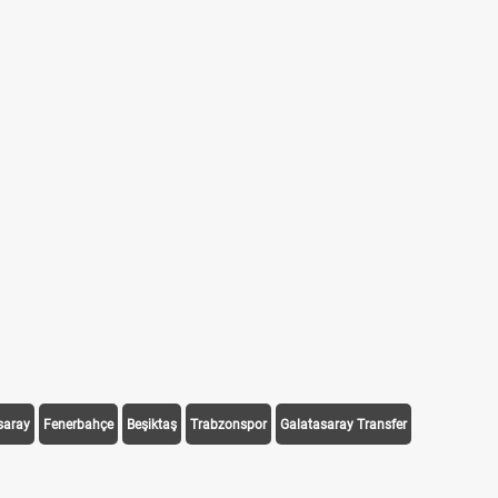
saray
Fenerbahçe
Beşiktaş
Trabzonspor
Galatasaray Transfer