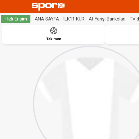
ANA SAYFA
İLK11 KUR
At Yarışı Bankoları
TV'
Hızlı Erişim
Takımım