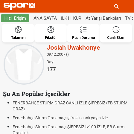
ANA SAYFA
İLK11 KUR
At Yarışı Bankoları
TV'
Hızlı Erişim
Takımım
Fikstür
Puan Durumu
Canlı Skor
Josiah Uwakhonye
09.12.2007 ()
Boy:
177
Şu An Popüler İçerikler
FENERBAHÇE STURM GRAZ CANLI İZLE ŞİFRESİZ (FB STURM
GRAZ)
Fenerbahçe Sturm Graz maçı şifresiz canlı yayın izle
Fenerbahçe Sturm Graz maçı ŞİFRESİZ tv100 İZLE, FB Sturm
Graz link