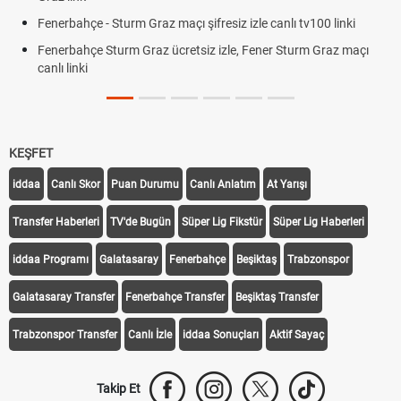
Fenerbahçe - Sturm Graz maçı şifresiz izle canlı tv100 linki
Fenerbahçe Sturm Graz ücretsiz izle, Fener Sturm Graz maçı
canlı linki
KEŞFET
iddaa
Canlı Skor
Puan Durumu
Canlı Anlatım
At Yarışı
Transfer Haberleri
TV'de Bugün
Süper Lig Fikstür
Süper Lig Haberleri
iddaa Programı
Galatasaray
Fenerbahçe
Beşiktaş
Trabzonspor
Galatasaray Transfer
Fenerbahçe Transfer
Beşiktaş Transfer
Trabzonspor Transfer
Canlı İzle
iddaa Sonuçları
Aktif Sayaç
Takip Et