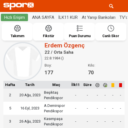
ANA SAYFA
İLK11 KUR
At Yarışı Bankoları
TV'
Hızlı Erişim
Takımım
Fikstür
Puan Durumu
Canlı Skor
Erdem Özgenç
22 / Orta Saha
22.8.1984 ()
Boy:
Kilo:
177
70
Hafta
Tarih
Maç
İlk11
Süre
Beşiktaş
2
20 Ağu, 2023
-
-
-
-
-
-
Pendikspor
A.Demirspor
5
16 Eyl, 2023
-
-
-
-
-
-
Pendikspor
Kasımpaşa
3
26 Ağu, 2023
-
-
-
-
-
-
Pendikspor