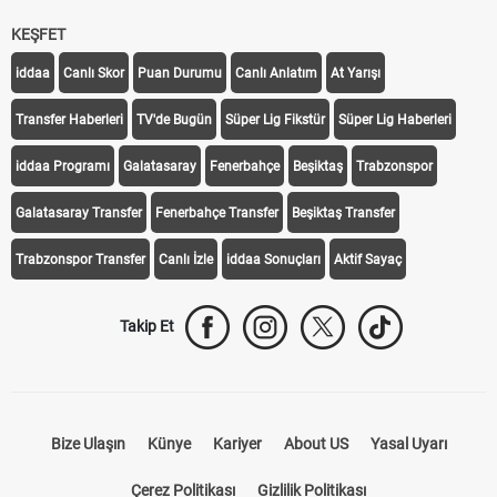
KEŞFET
iddaa
Canlı Skor
Puan Durumu
Canlı Anlatım
At Yarışı
Transfer Haberleri
TV'de Bugün
Süper Lig Fikstür
Süper Lig Haberleri
iddaa Programı
Galatasaray
Fenerbahçe
Beşiktaş
Trabzonspor
Galatasaray Transfer
Fenerbahçe Transfer
Beşiktaş Transfer
Trabzonspor Transfer
Canlı İzle
iddaa Sonuçları
Aktif Sayaç
Takip Et
Bize Ulaşın
Künye
Kariyer
About US
Yasal Uyarı
Çerez Politikası
Gizlilik Politikası