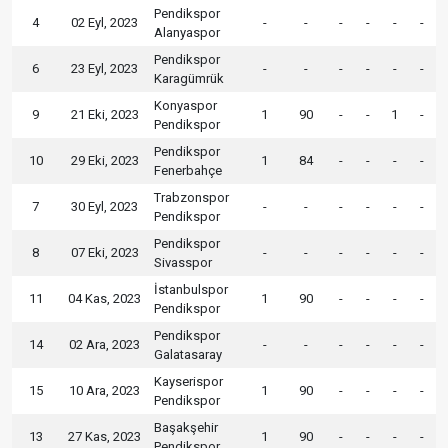
Pendikspor
4
02 Eyl, 2023
-
-
-
-
-
-
Alanyaspor
Pendikspor
6
23 Eyl, 2023
-
-
-
-
-
-
Karagümrük
Konyaspor
9
21 Eki, 2023
1
90
-
-
1
-
Pendikspor
Pendikspor
10
29 Eki, 2023
1
84
-
-
-
-
Fenerbahçe
Trabzonspor
7
30 Eyl, 2023
-
-
-
-
-
-
Pendikspor
Pendikspor
8
07 Eki, 2023
-
-
-
-
-
-
Sivasspor
İstanbulspor
11
04 Kas, 2023
1
90
-
-
-
-
Pendikspor
Pendikspor
14
02 Ara, 2023
-
-
-
-
-
-
Galatasaray
Kayserispor
15
10 Ara, 2023
1
90
-
-
-
-
Pendikspor
Başakşehir
13
27 Kas, 2023
1
90
-
-
-
-
Pendikspor