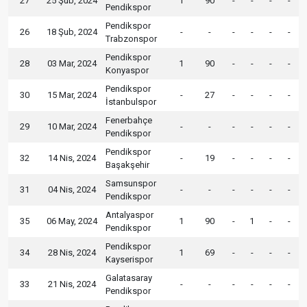
27
25 Şub, 2024
1
90
-
-
-
-
Pendikspor
Pendikspor
26
18 Şub, 2024
-
-
-
-
-
-
Trabzonspor
Pendikspor
28
03 Mar, 2024
1
90
-
-
-
-
Konyaspor
Pendikspor
30
15 Mar, 2024
-
27
-
-
-
-
İstanbulspor
Fenerbahçe
29
10 Mar, 2024
-
-
-
-
-
-
Pendikspor
Pendikspor
32
14 Nis, 2024
-
19
-
-
-
-
Başakşehir
Samsunspor
31
04 Nis, 2024
-
-
-
-
-
-
Pendikspor
Antalyaspor
35
06 May, 2024
1
90
-
1
-
-
Pendikspor
Pendikspor
34
28 Nis, 2024
1
69
-
-
-
-
Kayserispor
Galatasaray
33
21 Nis, 2024
-
-
-
-
-
-
Pendikspor