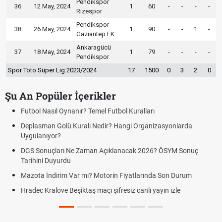
Pendikspor
36
12 May, 2024
1
60
-
-
-
-
Rizespor
Pendikspor
38
26 May, 2024
1
90
-
-
1
-
Gaziantep FK
Ankaragücü
37
18 May, 2024
1
79
-
-
-
-
Pendikspor
Spor Toto Süper Lig 2023/2024
17
1500
0
3
2
0
Şu An Popüler İçerikler
Futbol Nasıl Oynanır? Temel Futbol Kuralları
Deplasman Golü Kuralı Nedir? Hangi Organizasyonlarda
Uygulanıyor?
DGS Sonuçları Ne Zaman Açıklanacak 2026? ÖSYM Sonuç
Tarihini Duyurdu
Mazota İndirim Var mı? Motorin Fiyatlarında Son Durum
Hradec Kralove Beşiktaş maçı şifresiz canlı yayın izle