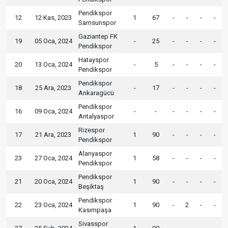
Pendikspor
12
12 Kas, 2023
1
67
-
-
-
-
Samsunspor
Gaziantep FK
19
05 Oca, 2024
-
25
-
-
-
-
Pendikspor
Hatayspor
20
13 Oca, 2024
-
5
-
-
-
-
Pendikspor
Pendikspor
18
25 Ara, 2023
-
17
-
-
-
-
Ankaragücü
Pendikspor
16
09 Oca, 2024
-
-
-
-
-
-
Antalyaspor
Rizespor
17
21 Ara, 2023
1
90
-
-
-
-
Pendikspor
Alanyaspor
23
27 Oca, 2024
1
58
-
-
-
-
Pendikspor
Pendikspor
21
20 Oca, 2024
1
90
-
-
-
-
Beşiktaş
Pendikspor
22
23 Oca, 2024
1
90
-
2
-
-
Kasımpaşa
Sivasspor