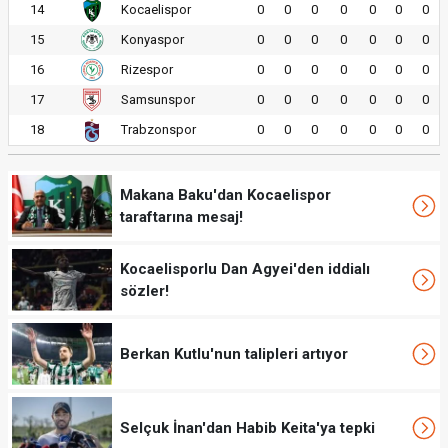
14
Kocaelispor
0
0
0
0
0
0
0
15
Konyaspor
0
0
0
0
0
0
0
16
Rizespor
0
0
0
0
0
0
0
17
Samsunspor
0
0
0
0
0
0
0
18
Trabzonspor
0
0
0
0
0
0
0
Makana Baku'dan Kocaelispor
taraftarına mesaj!
Kocaelisporlu Dan Agyei'den iddialı
sözler!
Berkan Kutlu'nun talipleri artıyor
Selçuk İnan'dan Habib Keita'ya tepki