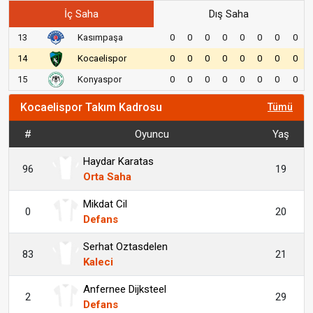
İç Saha
Dış Saha
13
Kasımpaşa
0
0
0
0
0
0
0
0
14
Kocaelispor
0
0
0
0
0
0
0
0
15
Konyaspor
0
0
0
0
0
0
0
0
Kocaelispor Takım Kadrosu
Tümü
#
Oyuncu
Yaş
Haydar Karatas
96
19
Orta Saha
Mikdat Cil
0
20
Defans
Serhat Oztasdelen
83
21
Kaleci
Anfernee Dijksteel
2
29
Defans