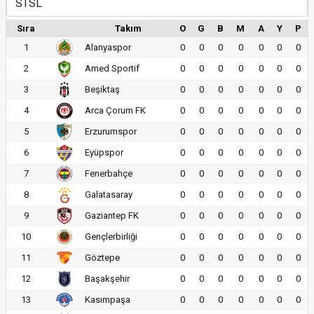
Sıra
Takım
O
G
B
M
A
Y
P
1
Alanyaspor
0
0
0
0
0
0
0
2
Amed Sportif
0
0
0
0
0
0
0
3
Beşiktaş
0
0
0
0
0
0
0
4
Arca Çorum FK
0
0
0
0
0
0
0
5
Erzurumspor
0
0
0
0
0
0
0
6
Eyüpspor
0
0
0
0
0
0
0
7
Fenerbahçe
0
0
0
0
0
0
0
8
Galatasaray
0
0
0
0
0
0
0
9
Gaziantep FK
0
0
0
0
0
0
0
10
Gençlerbirliği
0
0
0
0
0
0
0
11
Göztepe
0
0
0
0
0
0
0
12
Başakşehir
0
0
0
0
0
0
0
13
Kasımpaşa
0
0
0
0
0
0
0