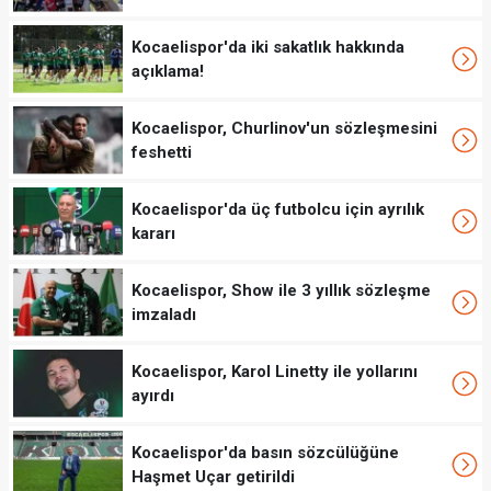
Kocaelispor'da iki sakatlık hakkında
açıklama!
Kocaelispor, Churlinov'un sözleşmesini
feshetti
Kocaelispor'da üç futbolcu için ayrılık
kararı
Kocaelispor, Show ile 3 yıllık sözleşme
imzaladı
Kocaelispor, Karol Linetty ile yollarını
ayırdı
Kocaelispor'da basın sözcülüğüne
Haşmet Uçar getirildi