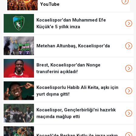
YouTube
Kocaelispor'dan Muhammed Efe
Küçük'e 5 yıllık imza
Metehan Altunbaş, Kocaelispor'da
Brest, Kocaelispor'dan Nonge
transferini açıkladı!
Kocaelisporlu Habib Ali Keita, aşkı için
yurt dışına gitti!
Kocaelispor, Gençlerbirliği'ni hazırlık
maçında mağlup etti
Kocaeli'de Berkan Kutlu ile imza yakın