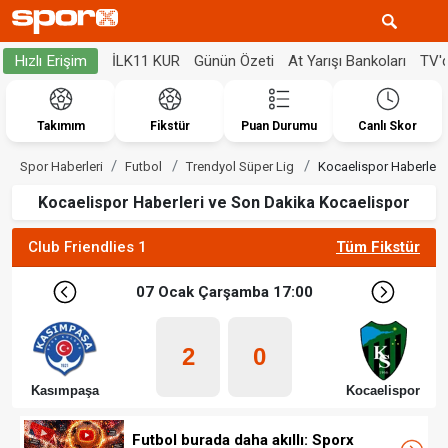
İLK11 KUR
Günün Özeti
At Yarışı Bankoları
TV'
Hızlı Erişim
Takımım
Fikstür
Puan Durumu
Canlı Skor
Spor Haberleri
Futbol
Trendyol Süper Lig
Kocaelispor Haberleri
Kocaelispor Haberleri ve Son Dakika Kocaelispor
Club Friendlies 1
Tüm Fikstür
07 Ocak Çarşamba 17:00
2
0
Kasımpaşa
Kocaelispor
Futbol burada daha akıllı: Sporx