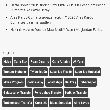
Hafta Sonları Yıllık İzinden Sayılır mı? Yıllık İzin Hesaplamasında
Cumartesi ve Pazar Detayı
Aras Kargo Cumartesi-pazar açık mı? 2026 Aras Kargo
Cumartesi çalışma saatleri!
Hazırlık Maçı ve Dostluk Maçı Nedir? Resmî Maçlardan Farkları
KEŞFET
iddaa
Canlı Skor
Puan Durumu
Canlı Anlatım
At Yarışı
Transfer Haberleri
TV'de Bugün
Süper Lig Fikstür
Süper Lig Haberleri
iddaa Programı
Galatasaray
Fenerbahçe
Beşiktaş
Trabzonspor
Galatasaray Transfer
Fenerbahçe Transfer
Beşiktaş Transfer
Trabzonspor Transfer
Canlı İzle
iddaa Sonuçları
Aktif Sayaç