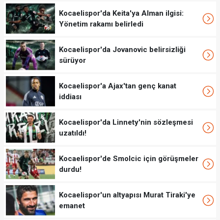
Kocaelispor'da Keita'ya Alman ilgisi:
Yönetim rakamı belirledi
Kocaelispor'da Jovanovic belirsizliği
sürüyor
Kocaelispor'a Ajax'tan genç kanat
iddiası
Kocaelispor'da Linnety'nin sözleşmesi
uzatıldı!
Kocaelispor'de Smolcic için görüşmeler
durdu!
Kocaelispor'un altyapısı Murat Tiraki'ye
emanet