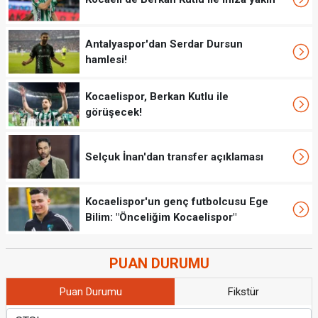
Antalyaspor'dan Serdar Dursun
hamlesi!
Kocaelispor, Berkan Kutlu ile
görüşecek!
Selçuk İnan'dan transfer açıklaması
Kocaelispor'un genç futbolcusu Ege
Bilim: "Önceliğim Kocaelispor"
PUAN DURUMU
Puan Durumu
Fikstür