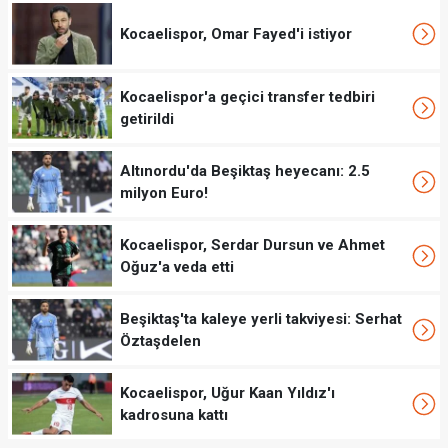
Kocaelispor, Omar Fayed'i istiyor
Kocaelispor'a geçici transfer tedbiri
getirildi
Altınordu'da Beşiktaş heyecanı: 2.5
milyon Euro!
Kocaelispor, Serdar Dursun ve Ahmet
Oğuz'a veda etti
Beşiktaş'ta kaleye yerli takviyesi: Serhat
Öztaşdelen
Kocaelispor, Uğur Kaan Yıldız'ı
kadrosuna kattı