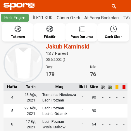
İLK11 KUR
Günün Özeti
At Yarışı Bankoları
TV'
Hızlı Erişim
Takımım
Fikstür
Puan Durumu
Canlı Skor
Jakub Kaminski
13 / Forvet
05.6.2002 ()
Boy:
Kilo:
179
76
Hafta
Tarih
Maç
İlk11
Süre
13 Ağu,
Termalica Nieciecza
4
1
90
-
-
-
-
2021
Lech Poznan
22 Ağu,
Lech Poznan
5
1
90
-
-
-
-
2021
Lechia Gdansk
17 Eyl,
Lech Poznan
8
1
64
-
-
-
-
2021
Wisla Krakow