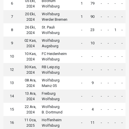
05 Eki,
Bochum
6
1
79
-
-
-
-
2024
Wolfsburg
20 Eki,
Wolfsburg
7
1
90
-
-
-
-
2024
Werder Bremen
26 Eki,
St. Pauli
8
-
23
-
-
1
-
2024
Wolfsburg
02 Kas,
Wolfsburg
9
-
10
-
-
-
-
2024
Augsburg
10 Kas,
FC Heidenheim
10
-
-
-
-
-
-
2024
Wolfsburg
30 Kas,
RB Leipzig
12
-
-
-
-
-
-
2024
Wolfsburg
08 Ara,
Wolfsburg
13
-
9
-
-
-
-
2024
Mainz 05
13 Ara,
Freiburg
14
-
-
-
-
-
-
2024
Wolfsburg
22 Ara,
Wolfsburg
15
-
4
-
-
-
-
2024
B. Dortmund
11 Oca,
Hoffenheim
16
-
11
-
-
-
-
2025
Wolfsburg