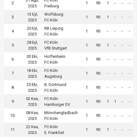
31 Ağu,
FC Köln
2
1
90
1
-
-
-
2025
Freiburg
13 Eyl,
Wolfsburg
3
1
90
1
-
-
-
2025
FC Köln
20 Eyl,
RB Leipzig
4
1
90
-
-
-
-
2025
FC Köln
28 Eyl,
FC Köln
5
1
90
1
-
-
-
2025
VfB Stuttgart
03 Eki,
Hoffenheim
6
1
90
-
-
-
-
2025
FC Köln
18 Eki,
FC Köln
7
1
90
-
-
-
-
2025
Augsburg
25 Eki,
B. Dortmund
8
1
90
-
-
-
-
2025
FC Köln
02 Kas,
FC Köln
9
1
90
1
1
-
-
2025
Hamburger SV
08 Kas,
Mönchengladbach
10
1
90
-
-
-
-
2025
FC Köln
22 Kas,
FC Köln
11
1
90
1
-
-
-
2025
E. Frankfurt