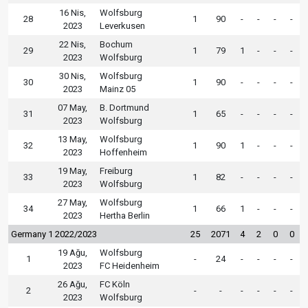
16 Nis,
Wolfsburg
28
1
90
-
-
-
-
2023
Leverkusen
22 Nis,
Bochum
29
1
79
1
-
-
-
2023
Wolfsburg
30 Nis,
Wolfsburg
30
1
90
-
-
-
-
2023
Mainz 05
07 May,
B. Dortmund
31
1
65
-
-
-
-
2023
Wolfsburg
13 May,
Wolfsburg
32
1
90
1
-
-
-
2023
Hoffenheim
19 May,
Freiburg
33
1
82
-
-
-
-
2023
Wolfsburg
27 May,
Wolfsburg
34
1
66
1
-
-
-
2023
Hertha Berlin
Germany 1 2022/2023
25
2071
4
2
0
0
19 Ağu,
Wolfsburg
1
-
24
-
-
-
-
2023
FC Heidenheim
26 Ağu,
FC Köln
2
-
-
-
-
-
-
2023
Wolfsburg