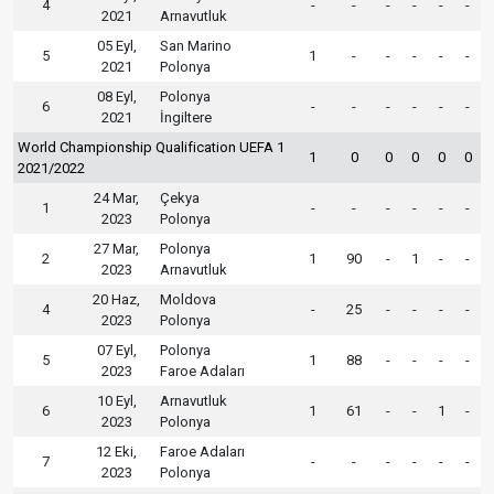
4
-
-
-
-
-
-
2021
Arnavutluk
05 Eyl,
San Marino
5
1
-
-
-
-
-
2021
Polonya
08 Eyl,
Polonya
6
-
-
-
-
-
-
2021
İngiltere
World Championship Qualification UEFA 1
1
0
0
0
0
0
2021/2022
24 Mar,
Çekya
1
-
-
-
-
-
-
2023
Polonya
27 Mar,
Polonya
2
1
90
-
1
-
-
2023
Arnavutluk
20 Haz,
Moldova
4
-
25
-
-
-
-
2023
Polonya
07 Eyl,
Polonya
5
1
88
-
-
-
-
2023
Faroe Adaları
10 Eyl,
Arnavutluk
6
1
61
-
-
1
-
2023
Polonya
12 Eki,
Faroe Adaları
7
-
-
-
-
-
-
2023
Polonya