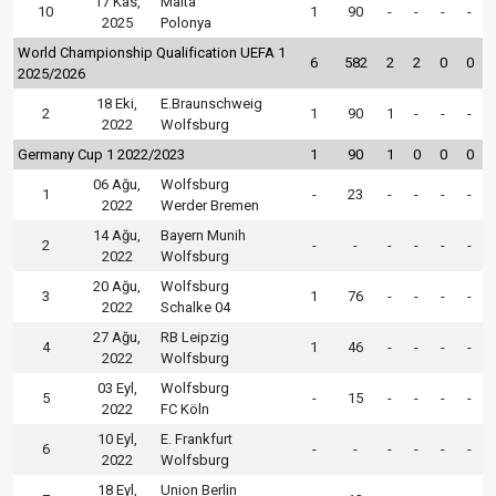
17 Kas,
Malta
10
1
90
-
-
-
-
2025
Polonya
World Championship Qualification UEFA 1
6
582
2
2
0
0
2025/2026
18 Eki,
E.Braunschweig
2
1
90
1
-
-
-
2022
Wolfsburg
Germany Cup 1 2022/2023
1
90
1
0
0
0
06 Ağu,
Wolfsburg
1
-
23
-
-
-
-
2022
Werder Bremen
14 Ağu,
Bayern Munih
2
-
-
-
-
-
-
2022
Wolfsburg
20 Ağu,
Wolfsburg
3
1
76
-
-
-
-
2022
Schalke 04
27 Ağu,
RB Leipzig
4
1
46
-
-
-
-
2022
Wolfsburg
03 Eyl,
Wolfsburg
5
-
15
-
-
-
-
2022
FC Köln
10 Eyl,
E. Frankfurt
6
-
-
-
-
-
-
2022
Wolfsburg
18 Eyl,
Union Berlin