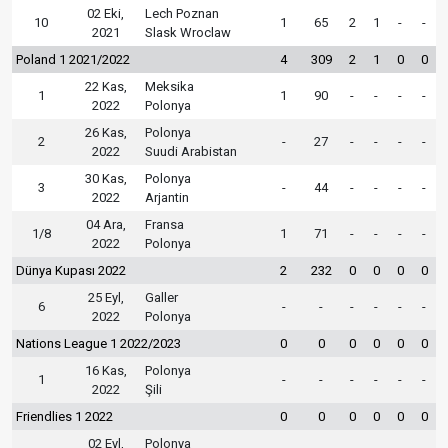
02 Eki,
Lech Poznan
10
1
65
2
1
-
-
2021
Slask Wroclaw
Poland 1 2021/2022
4
309
2
1
0
0
22 Kas,
Meksika
1
1
90
-
-
-
-
2022
Polonya
26 Kas,
Polonya
2
-
27
-
-
-
-
2022
Suudi Arabistan
30 Kas,
Polonya
3
-
44
-
-
-
-
2022
Arjantin
04 Ara,
Fransa
1/8
1
71
-
-
-
-
2022
Polonya
Dünya Kupası 2022
2
232
0
0
0
0
25 Eyl,
Galler
6
-
-
-
-
-
-
2022
Polonya
Nations League 1 2022/2023
0
0
0
0
0
0
16 Kas,
Polonya
1
-
-
-
-
-
-
2022
Şili
Friendlies 1 2022
0
0
0
0
0
0
02 Eyl,
Polonya