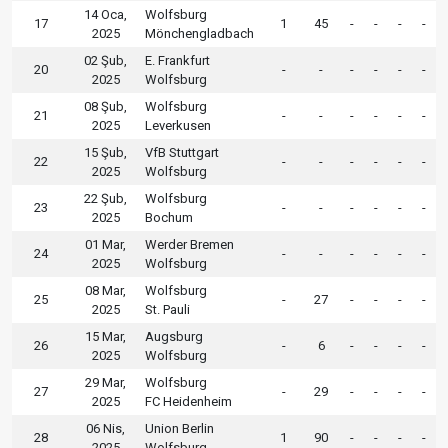
14 Oca,
Wolfsburg
17
1
45
-
-
-
-
2025
Mönchengladbach
02 Şub,
E. Frankfurt
20
-
-
-
-
-
-
2025
Wolfsburg
08 Şub,
Wolfsburg
21
-
-
-
-
-
-
2025
Leverkusen
15 Şub,
VfB Stuttgart
22
-
-
-
-
-
-
2025
Wolfsburg
22 Şub,
Wolfsburg
23
-
-
-
-
-
-
2025
Bochum
01 Mar,
Werder Bremen
24
-
-
-
-
-
-
2025
Wolfsburg
08 Mar,
Wolfsburg
25
-
27
-
-
-
-
2025
St. Pauli
15 Mar,
Augsburg
26
-
6
-
-
-
-
2025
Wolfsburg
29 Mar,
Wolfsburg
27
-
29
-
-
-
-
2025
FC Heidenheim
06 Nis,
Union Berlin
28
1
90
-
-
-
-
2025
Wolfsburg