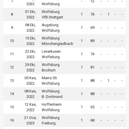
7
-
12
-
-
-
-
2022
Wolfsburg
01 Eki,
Wolfsburg
8
1
76
-
1
-
-
2022
VfB Stuttgart
08 Eki,
Augsburg
9
1
69
-
-
-
-
2022
Wolfsburg
15 Eki,
Wolfsburg
10
1
89
-
-
-
-
2022
Mönchengladbach
22 Eki,
Leverkusen
11
1
76
-
-
-
-
2022
Wolfsburg
29 Eki,
Wolfsburg
12
1
81
-
-
-
-
2022
Bochum
05 Kas,
Mainz 05
13
1
88
-
1
-
-
2022
Wolfsburg
08 Kas,
Wolfsburg
14
1
88
-
-
-
-
2022
B. Dortmund
12 Kas,
Hoffenheim
15
1
65
-
-
-
-
2022
Wolfsburg
21 Oca,
Wolfsburg
16
1
68
-
-
-
-
2023
Freiburg