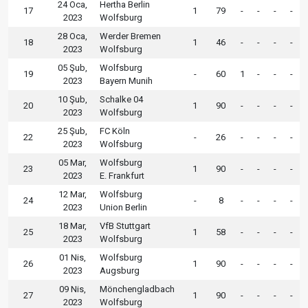
24 Oca,
Hertha Berlin
17
1
79
-
-
-
-
2023
Wolfsburg
28 Oca,
Werder Bremen
18
1
46
-
-
-
-
2023
Wolfsburg
05 Şub,
Wolfsburg
19
-
60
1
-
-
-
2023
Bayern Munih
10 Şub,
Schalke 04
20
1
90
-
-
-
-
2023
Wolfsburg
25 Şub,
FC Köln
22
-
26
-
-
-
-
2023
Wolfsburg
05 Mar,
Wolfsburg
23
1
90
-
-
-
-
2023
E. Frankfurt
12 Mar,
Wolfsburg
24
-
8
-
-
-
-
2023
Union Berlin
18 Mar,
VfB Stuttgart
25
1
58
-
-
-
-
2023
Wolfsburg
01 Nis,
Wolfsburg
26
1
90
-
-
-
-
2023
Augsburg
09 Nis,
Mönchengladbach
27
1
90
-
-
-
-
2023
Wolfsburg