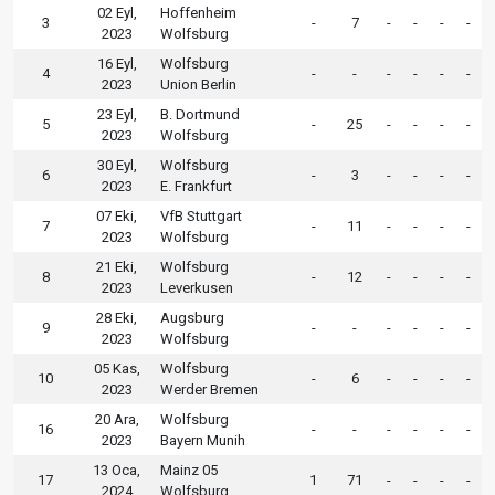
02 Eyl,
Hoffenheim
3
-
7
-
-
-
-
2023
Wolfsburg
16 Eyl,
Wolfsburg
4
-
-
-
-
-
-
2023
Union Berlin
23 Eyl,
B. Dortmund
5
-
25
-
-
-
-
2023
Wolfsburg
30 Eyl,
Wolfsburg
6
-
3
-
-
-
-
2023
E. Frankfurt
07 Eki,
VfB Stuttgart
7
-
11
-
-
-
-
2023
Wolfsburg
21 Eki,
Wolfsburg
8
-
12
-
-
-
-
2023
Leverkusen
28 Eki,
Augsburg
9
-
-
-
-
-
-
2023
Wolfsburg
05 Kas,
Wolfsburg
10
-
6
-
-
-
-
2023
Werder Bremen
20 Ara,
Wolfsburg
16
-
-
-
-
-
-
2023
Bayern Munih
13 Oca,
Mainz 05
17
1
71
-
-
-
-
2024
Wolfsburg