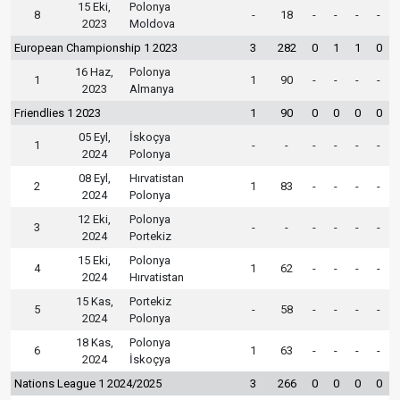
15 Eki,
Polonya
8
-
18
-
-
-
-
2023
Moldova
European Championship 1 2023
3
282
0
1
1
0
16 Haz,
Polonya
1
1
90
-
-
-
-
2023
Almanya
Friendlies 1 2023
1
90
0
0
0
0
05 Eyl,
İskoçya
1
-
-
-
-
-
-
2024
Polonya
08 Eyl,
Hırvatistan
2
1
83
-
-
-
-
2024
Polonya
12 Eki,
Polonya
3
-
-
-
-
-
-
2024
Portekiz
15 Eki,
Polonya
4
1
62
-
-
-
-
2024
Hırvatistan
15 Kas,
Portekiz
5
-
58
-
-
-
-
2024
Polonya
18 Kas,
Polonya
6
1
63
-
-
-
-
2024
İskoçya
Nations League 1 2024/2025
3
266
0
0
0
0