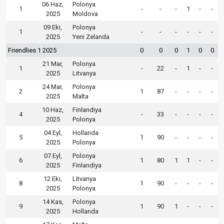
06 Haz,
Polonya
1
-
-
-
1
-
-
2025
Moldova
09 Eki,
Polonya
1
-
-
-
-
-
-
2025
Yeni Zelanda
Friendlies 1 2025
0
0
0
1
0
0
21 Mar,
Polonya
1
-
22
-
1
-
-
2025
Litvanya
24 Mar,
Polonya
2
1
87
-
-
-
-
2025
Malta
10 Haz,
Finlandiya
4
-
33
-
-
-
-
2025
Polonya
04 Eyl,
Hollanda
5
1
90
-
-
-
-
2025
Polonya
07 Eyl,
Polonya
6
1
80
1
1
-
-
2025
Finlandiya
12 Eki,
Litvanya
8
1
90
-
-
-
-
2025
Polonya
14 Kas,
Polonya
9
1
90
1
-
-
-
2025
Hollanda