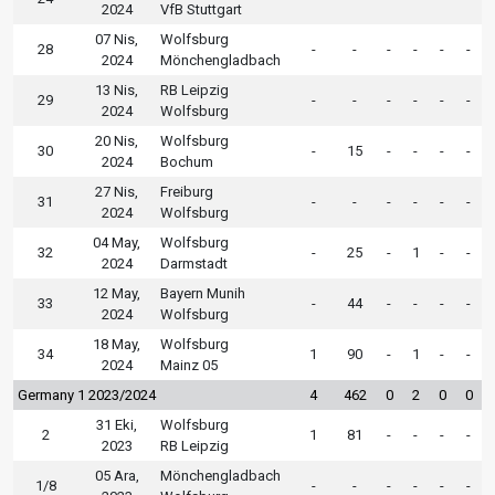
2024
VfB Stuttgart
07 Nis,
Wolfsburg
28
-
-
-
-
-
-
2024
Mönchengladbach
13 Nis,
RB Leipzig
29
-
-
-
-
-
-
2024
Wolfsburg
20 Nis,
Wolfsburg
30
-
15
-
-
-
-
2024
Bochum
27 Nis,
Freiburg
31
-
-
-
-
-
-
2024
Wolfsburg
04 May,
Wolfsburg
32
-
25
-
1
-
-
2024
Darmstadt
12 May,
Bayern Munih
33
-
44
-
-
-
-
2024
Wolfsburg
18 May,
Wolfsburg
34
1
90
-
1
-
-
2024
Mainz 05
Germany 1 2023/2024
4
462
0
2
0
0
31 Eki,
Wolfsburg
2
1
81
-
-
-
-
2023
RB Leipzig
05 Ara,
Mönchengladbach
1/8
-
-
-
-
-
-