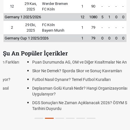
29 Kas,
Werder Bremen
12
1
90
-
-
-
-
2025
FC Köln
Germany 1 2025/2026
12
1080
5
1
0
0
29 Eki,
FC Köln
2
1
79
-
-
-
-
2025
Bayern Munih
Germany Cup 1 2025/2026
1
79
0
0
0
0
Şu An Popüler İçerikler
Puan Durumunda AG, OM ve Diğer Kısaltmalar Ne Anlama Gelir?
Skor Ne Demek? Sporda Skor ve Sonuç Kavramları
Futbol Nasıl Oynanır? Temel Futbol Kuralları
Deplasman Golü Kuralı Nedir? Hangi Organizasyonlarda
Uygulanıyor?
DGS Sonuçları Ne Zaman Açıklanacak 2026? ÖSYM Sonuç
Tarihini Duyurdu