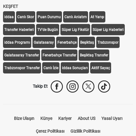
KEŞFET
iddaa
Canlı Skor
Puan Durumu
Canlı Anlatım
At Yarışı
Transfer Haberleri
TV'de Bugün
Süper Lig Fikstür
Süper Lig Haberleri
iddaa Programı
Galatasaray
Fenerbahçe
Beşiktaş
Trabzonspor
Galatasaray Transfer
Fenerbahçe Transfer
Beşiktaş Transfer
Trabzonspor Transfer
Canlı İzle
iddaa Sonuçları
Aktif Sayaç
Takip Et
Bize Ulaşın
Künye
Kariyer
About US
Yasal Uyarı
Çerez Politikası
Gizlilik Politikası