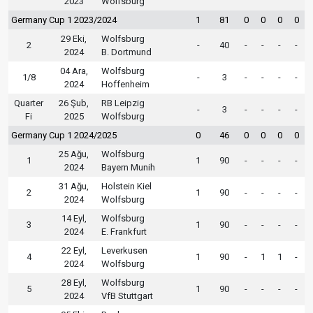
2023
Wolfsburg
Germany Cup 1 2023/2024
1
81
0
0
0
0
29 Eki,
Wolfsburg
2
-
40
-
-
-
-
2024
B. Dortmund
04 Ara,
Wolfsburg
1/8
-
3
-
-
-
-
2024
Hoffenheim
Quarter
26 Şub,
RB Leipzig
-
3
-
-
-
-
Fi
2025
Wolfsburg
Germany Cup 1 2024/2025
0
46
0
0
0
0
25 Ağu,
Wolfsburg
1
1
90
-
-
-
-
2024
Bayern Munih
31 Ağu,
Holstein Kiel
2
1
90
-
-
-
-
2024
Wolfsburg
14 Eyl,
Wolfsburg
3
1
90
-
-
-
-
2024
E. Frankfurt
22 Eyl,
Leverkusen
4
1
90
-
1
1
-
2024
Wolfsburg
28 Eyl,
Wolfsburg
5
1
90
-
-
-
-
2024
VfB Stuttgart