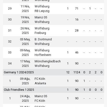
11 Nis,
Wolfsburg
29
1
71
-
1
-
-
2025
RB Leipzig
19 Nis,
Mainz 05
30
-
16
-
-
-
-
2025
Wolfsburg
26 Nis,
Wolfsburg
31
-
28
-
-
-
-
2025
Freiburg
03 May,
B. Dortmund
32
-
-
-
-
-
-
2025
Wolfsburg
09 May,
Wolfsburg
33
1
46
-
-
-
-
2025
Hoffenheim
17 May,
Mönchengladbach
34
1
90
-
-
-
-
2025
Wolfsburg
Germany 1 2024/2025
12
1124
0
2
2
0
09 Ağu,
FC Köln
1
1
90
1
-
-
-
2025
Atalanta
Club Friendlies 1 2025
1
90
1
0
0
0
24 Ağu,
Mainz 05
1
1
90
-
-
-
-
2025
FC Köln