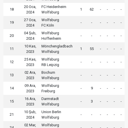
20 Oca,
FC Heidenheim
18
1
62
-
-
-
-
2024
Wolfsburg
27 Oca,
Wolfsburg
19
-
-
-
-
-
-
2024
FC Köln
04 Şub,
Wolfsburg
20
-
-
-
-
-
-
2024
Hoffenheim
10 Kas,
Mönchengladbach
11
1
55
-
-
-
-
2023
Wolfsburg
25 Kas,
Wolfsburg
12
-
-
-
-
-
-
2023
RB Leipzig
02 Ara,
Bochum
13
-
-
-
-
-
-
2023
Wolfsburg
09 Ara,
Wolfsburg
14
-
9
-
-
-
-
2023
Freiburg
16 Ara,
Darmstadt
15
-
3
-
-
-
-
2023
Wolfsburg
10 Şub,
Union Berlin
21
-
-
-
-
-
-
2024
Wolfsburg
02 Mar,
Wolfsburg
24
-
-
-
-
-
-