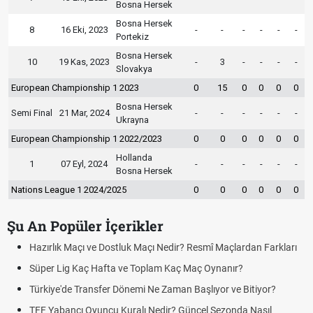
Bosna Hersek
Bosna Hersek
8
16 Eki, 2023
-
-
-
-
-
-
Portekiz
Bosna Hersek
10
19 Kas, 2023
-
3
-
-
-
-
Slovakya
European Championship 1 2023
0
15
0
0
0
0
Bosna Hersek
Semi Final
21 Mar, 2024
-
-
-
-
-
-
Ukrayna
European Championship 1 2022/2023
0
0
0
0
0
0
Hollanda
1
07 Eyl, 2024
-
-
-
-
-
-
Bosna Hersek
Nations League 1 2024/2025
0
0
0
0
0
0
Şu An Popüler İçerikler
 Maçı Nedir? Resmî Maçlardan Farkları
Puan Durumunda AG, OM ve 
 Toplam Kaç Maç Oynanır?
Skor Ne Demek? Sporda Sko
mi Ne Zaman Başlıyor ve Bitiyor?
Futbol Nasıl Oynanır? Temel
lı Nedir? Güncel Sezonda Nasıl
Deplasman Golü Kuralı Ned