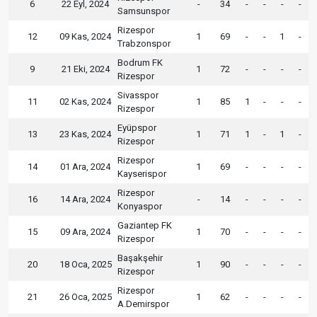
6
22 Eyl, 2024
-
34
-
-
-
-
Samsunspor
Rizespor
12
09 Kas, 2024
1
69
-
-
1
-
Trabzonspor
Bodrum FK
9
21 Eki, 2024
1
72
-
-
-
-
Rizespor
Sivasspor
11
02 Kas, 2024
1
85
1
-
-
-
Rizespor
Eyüpspor
13
23 Kas, 2024
1
71
1
-
1
-
Rizespor
Rizespor
14
01 Ara, 2024
1
69
-
-
-
-
Kayserispor
Rizespor
16
14 Ara, 2024
-
14
-
-
-
-
Konyaspor
Gaziantep FK
15
09 Ara, 2024
1
70
-
-
-
-
Rizespor
Başakşehir
20
18 Oca, 2025
1
90
-
-
-
-
Rizespor
Rizespor
21
26 Oca, 2025
1
62
-
-
-
-
A.Demirspor