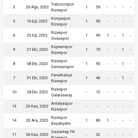
Trabzonspor
3
26 Ağu, 2023
1
59
-
-
-
-
Rizespor
Konyaspor
5
16 Eyl, 2023
1
90
-
-
-
-
Rizespor
Rizespor
6
23 Eyl, 2023
1
90
1
-
1
-
Sivasspor
Kayserispor
9
21 Eki, 2023
1
70
-
-
1
-
Rizespor
Rizespor
8
08 Eki, 2023
1
90
-
-
1
-
Samsunspor
Fenerbahçe
7
01 Eki, 2023
1
46
-
-
1
-
Rizespor
Rizespor
10
28 Eki, 2023
-
12
-
-
-
-
Galatasaray
Antalyaspor
13
26 Kas, 2023
-
-
-
-
-
-
Rizespor
Rizespor
14
02 Ara, 2023
1
80
1
-
-
-
Başakşehir
Gaziantep FK
11
06 Kas, 2023
-
32
-
-
-
-
Rizespor