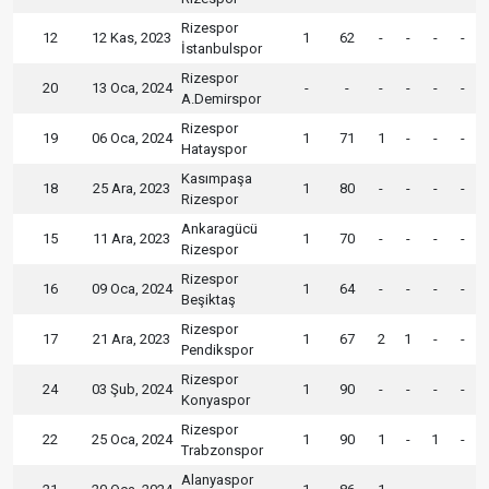
Rizespor
12
12 Kas, 2023
1
62
-
-
-
-
İstanbulspor
Rizespor
20
13 Oca, 2024
-
-
-
-
-
-
A.Demirspor
Rizespor
19
06 Oca, 2024
1
71
1
-
-
-
Hatayspor
Kasımpaşa
18
25 Ara, 2023
1
80
-
-
-
-
Rizespor
Ankaragücü
15
11 Ara, 2023
1
70
-
-
-
-
Rizespor
Rizespor
16
09 Oca, 2024
1
64
-
-
-
-
Beşiktaş
Rizespor
17
21 Ara, 2023
1
67
2
1
-
-
Pendikspor
Rizespor
24
03 Şub, 2024
1
90
-
-
-
-
Konyaspor
Rizespor
22
25 Oca, 2024
1
90
1
-
1
-
Trabzonspor
Alanyaspor