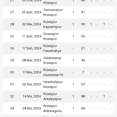
21
20 Oca, 2024
1
86
1
-
-
-
Rizespor
Samsunspor
27
23 Şub, 2024
1
61
-
-
-
-
Rizespor
Rizespor
28
02 Mar, 2024
1
90
1
-
1
-
Kayserispor
Sivasspor
25
11 Şub, 2024
1
65
-
-
-
-
Rizespor
Rizespor
26
17 Şub, 2024
-
21
-
-
-
-
Fenerbahçe
Galatasaray
29
08 Mar, 2024
1
46
-
-
-
-
Rizespor
Rizespor
30
17 Mar, 2024
-
7
-
-
-
-
Gaziantep FK
İstanbulspor
31
02 Nis, 2024
1
67
-
-
-
-
Rizespor
Rizespor
32
14 Nis, 2024
1
88
-
-
1
-
Antalyaspor
Rizespor
34
28 Nis, 2024
1
69
-
-
-
-
Ankaragücü