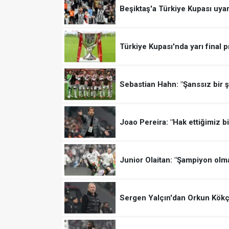
Beşiktaş'a Türkiye Kupası uyar
Türkiye Kupası'nda yarı final p
Sebastian Hahn: "Şanssız bir ş
Joao Pereira: "Hak ettiğimiz b
Junior Olaitan: "Şampiyon olma
Sergen Yalçın'dan Orkun Kökçü 