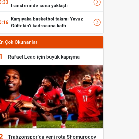
0:33
transferinde sona yaklaştı
Karşıyaka basketbol takımı Yavuz
0:16
Gültekin'i kadrosuna kattı
En Çok Okunanlar
1
Rafael Leao için büyük kapışma
2
Trabzonspor'da yeni rota Shomurodov