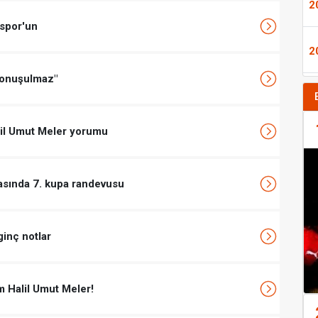
2
nspor'un
2
konuşulmaz"
alil Umut Meler yorumu
asında 7. kupa randevusu
ginç notlar
m Halil Umut Meler!