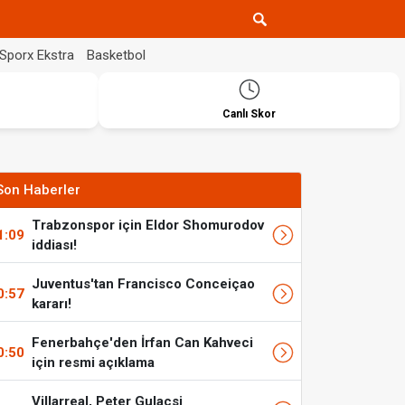
Sporx Ekstra
Basketbol
Canlı Skor
Son Haberler
Trabzonspor için Eldor Shomurodov
1:09
iddiası!
Juventus'tan Francisco Conceiçao
0:57
kararı!
Fenerbahçe'den İrfan Can Kahveci
0:50
için resmi açıklama
Villarreal, Peter Gulacsi