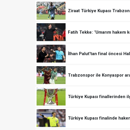
Ziraat Türkiye Kupası Trabzo
Fatih Tekke: "Umarım hakem 
İlhan Palut'tan final öncesi H
Trabzonspor ile Konyaspor ar
Türkiye Kupası finallerinden il
Türkiye Kupası finalinde hake