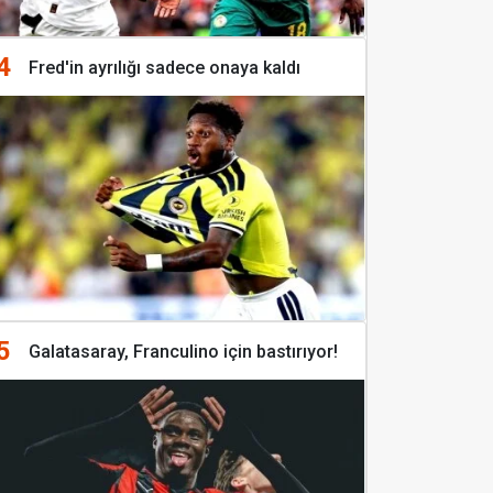
4
Fred'in ayrılığı sadece onaya kaldı
5
Galatasaray, Franculino için bastırıyor!