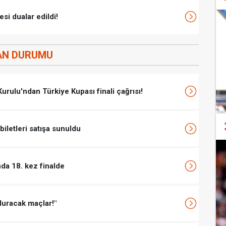
si dualar edildi!
AN DURUMU
rulu'ndan Türkiye Kupası finali çağrısı!
biletleri satışa sunuldu
da 18. kez finalde
duracak maçlar!"