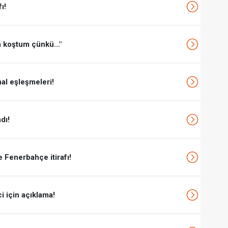
ı!
koştum çünkü..."
nal eşleşmeleri!
dı!
 Fenerbahçe itirafı!
i için açıklama!