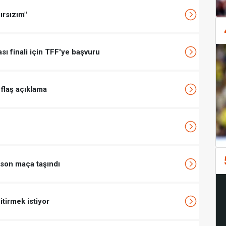
ırsızım"
ı finali için TFF'ye başvuru
 flaş açıklama
 son maça taşındı
bitirmek istiyor