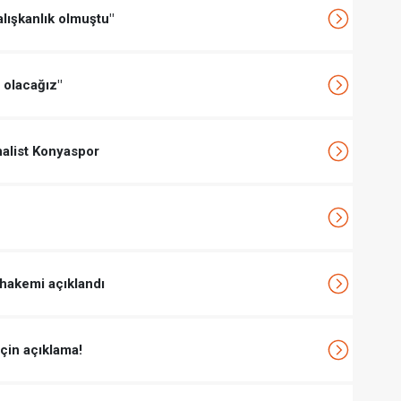
alışkanlık olmuştu"
 olacağız"
inalist Konyaspor
hakemi açıklandı
için açıklama!