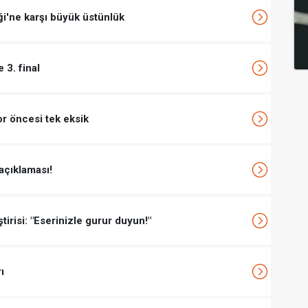
i'ne karşı büyük üstünlük
 3. final
r öncesi tek eksik
 açıklaması!
irisi: "Eserinizle gurur duyun!"
ı