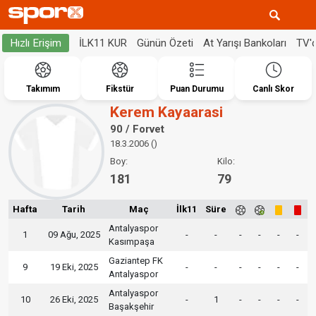
İLK11 KUR
Günün Özeti
At Yarışı Bankoları
TV'
Hızlı Erişim
Takımım
Fikstür
Puan Durumu
Canlı Skor
Kerem Kayaarasi
90 / Forvet
18.3.2006 ()
Boy:
Kilo:
181
79
Hafta
Tarih
Maç
İlk11
Süre
Antalyaspor
1
09 Ağu, 2025
-
-
-
-
-
-
Kasımpaşa
Gaziantep FK
9
19 Eki, 2025
-
-
-
-
-
-
Antalyaspor
Antalyaspor
10
26 Eki, 2025
-
1
-
-
-
-
Başakşehir