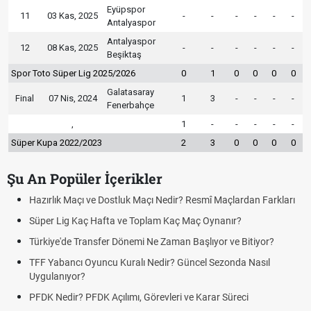
Eyüpspor
11
03 Kas, 2025
-
-
-
-
-
-
Antalyaspor
Antalyaspor
12
08 Kas, 2025
-
-
-
-
-
-
Beşiktaş
Spor Toto Süper Lig 2025/2026
0
1
0
0
0
0
Galatasaray
Final
07 Nis, 2024
1
3
-
-
-
-
Fenerbahçe
,
1
-
-
-
-
-
Süper Kupa 2022/2023
2
3
0
0
0
0
Şu An Popüler İçerikler
Hazırlık Maçı ve Dostluk Maçı Nedir? Resmî Maçlardan Farkları
Süper Lig Kaç Hafta ve Toplam Kaç Maç Oynanır?
Türkiye'de Transfer Dönemi Ne Zaman Başlıyor ve Bitiyor?
TFF Yabancı Oyuncu Kuralı Nedir? Güncel Sezonda Nasıl
Uygulanıyor?
PFDK Nedir? PFDK Açılımı, Görevleri ve Karar Süreci