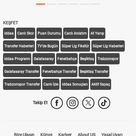
KEŞFET
iddaa
Canlı Skor
Puan Durumu
Canlı Anlatım
At Yarışı
Transfer Haberleri
TV'de Bugün
Süper Lig Fikstür
Süper Lig Haberleri
iddaa Programı
Galatasaray
Fenerbahçe
Beşiktaş
Trabzonspor
Galatasaray Transfer
Fenerbahçe Transfer
Beşiktaş Transfer
Trabzonspor Transfer
Canlı İzle
iddaa Sonuçları
Aktif Sayaç
Takip Et
Bize Ulaşın
Künye
Kariyer
About US
Yasal Uyarı