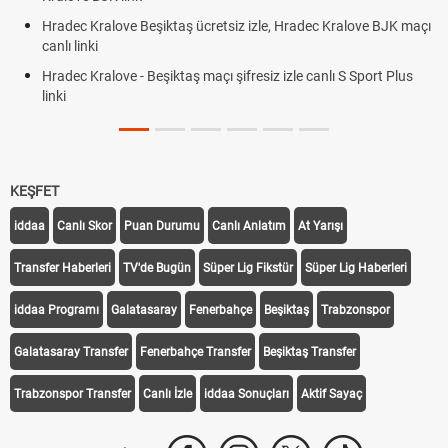
Hradec Kralove Beşiktaş ücretsiz izle, Hradec Kralove BJK maçı
canlı linki
Hradec Kralove - Beşiktaş maçı şifresiz izle canlı S Sport Plus
linki
KEŞFET
iddaa
Canlı Skor
Puan Durumu
Canlı Anlatım
At Yarışı
Transfer Haberleri
TV'de Bugün
Süper Lig Fikstür
Süper Lig Haberleri
iddaa Programı
Galatasaray
Fenerbahçe
Beşiktaş
Trabzonspor
Galatasaray Transfer
Fenerbahçe Transfer
Beşiktaş Transfer
Trabzonspor Transfer
Canlı İzle
iddaa Sonuçları
Aktif Sayaç