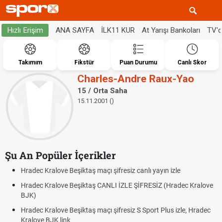
ANA SAYFA
İLK11 KUR
At Yarışı Bankoları
TV'
Hızlı Erişim
Takımım
Fikstür
Puan Durumu
Canlı Skor
Charles-Andre Raux-Yao
15 / Orta Saha
15.11.2001 ()
Şu An Popüler İçerikler
Hradec Kralove Beşiktaş maçı şifresiz canlı yayın izle
Hradec Kralove Beşiktaş CANLI İZLE ŞİFRESİZ (Hradec Kralove
BJK)
Hradec Kralove Beşiktaş maçı şifresiz S Sport Plus izle, Hradec
Kralove BJK link