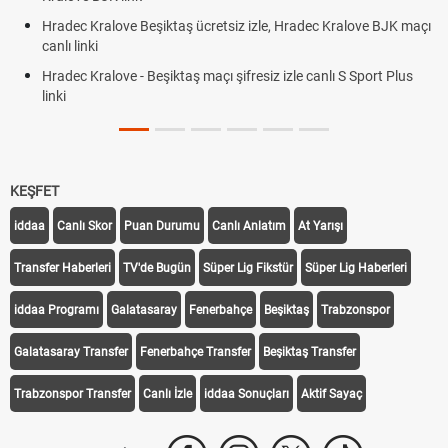
Hradec Kralove Beşiktaş ücretsiz izle, Hradec Kralove BJK maçı
canlı linki
Hradec Kralove - Beşiktaş maçı şifresiz izle canlı S Sport Plus
linki
KEŞFET
iddaa
Canlı Skor
Puan Durumu
Canlı Anlatım
At Yarışı
Transfer Haberleri
TV'de Bugün
Süper Lig Fikstür
Süper Lig Haberleri
iddaa Programı
Galatasaray
Fenerbahçe
Beşiktaş
Trabzonspor
Galatasaray Transfer
Fenerbahçe Transfer
Beşiktaş Transfer
Trabzonspor Transfer
Canlı İzle
iddaa Sonuçları
Aktif Sayaç