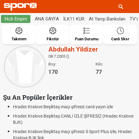
ANA SAYFA
İLK11 KUR
At Yarışı Bankoları
TV'
Hızlı Erişim
Takımım
Fikstür
Puan Durumu
Canlı Skor
Abdullah Yildizer
08.7.2005 ()
Boy:
Kilo:
170
77
Şu An Popüler İçerikler
Hradec Kralove Beşiktaş maçı şifresiz canlı yayın izle
Hradec Kralove Beşiktaş CANLI İZLE ŞİFRESİZ (Hradec Kralove
BJK)
Hradec Kralove Beşiktaş maçı şifresiz S Sport Plus izle, Hradec
Kralove BJK link