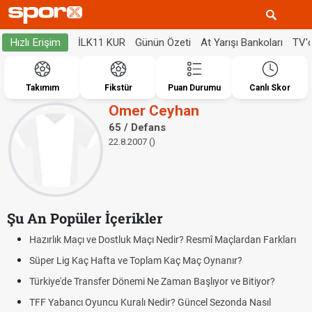
İLK11 KUR
Günün Özeti
At Yarışı Bankoları
TV'
Hızlı Erişim
Takımım
Fikstür
Puan Durumu
Canlı Skor
Omer Ceyhan
65 / Defans
22.8.2007 ()
Şu An Popüler İçerikler
Hazırlık Maçı ve Dostluk Maçı Nedir? Resmî Maçlardan Farkları
Süper Lig Kaç Hafta ve Toplam Kaç Maç Oynanır?
Türkiye'de Transfer Dönemi Ne Zaman Başlıyor ve Bitiyor?
TFF Yabancı Oyuncu Kuralı Nedir? Güncel Sezonda Nasıl