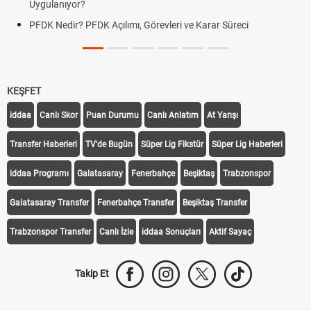
Uygulanıyor?
PFDK Nedir? PFDK Açılımı, Görevleri ve Karar Süreci
KEŞFET
iddaa
Canlı Skor
Puan Durumu
Canlı Anlatım
At Yarışı
Transfer Haberleri
TV'de Bugün
Süper Lig Fikstür
Süper Lig Haberleri
iddaa Programı
Galatasaray
Fenerbahçe
Beşiktaş
Trabzonspor
Galatasaray Transfer
Fenerbahçe Transfer
Beşiktaş Transfer
Trabzonspor Transfer
Canlı İzle
iddaa Sonuçları
Aktif Sayaç
Takip Et