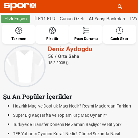
İLK11 KUR
Günün Özeti
At Yarışı Bankoları
TV'
Hızlı Erişim
Takımım
Fikstür
Puan Durumu
Canlı Skor
Deniz Aydogdu
56 / Orta Saha
18.2.2008 ()
Şu An Popüler İçerikler
Hazırlık Maçı ve Dostluk Maçı Nedir? Resmî Maçlardan Farkları
Süper Lig Kaç Hafta ve Toplam Kaç Maç Oynanır?
Türkiye'de Transfer Dönemi Ne Zaman Başlıyor ve Bitiyor?
TFF Yabancı Oyuncu Kuralı Nedir? Güncel Sezonda Nasıl