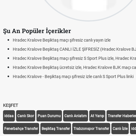
Şu An Popüler İçerikler
Hradec Kralove Beşiktaş maçı şifresiz canlı yayın izle
Hradec Kralove Beşiktaş CANLI İZLE ŞİFRESİZ (Hradec Kralove B
Hradec Kralove Beşiktaş maçı şifresiz S Sport Plus izle, Hradec Kr
Hradec Kralove Beşiktaş ücretsiz izle, Hradec Kralove BJK maçı canl
Hradec Kralove - Beşiktaş maçı şifresiz izle canlı S Sport Plus linki
KEŞFET
iddaa
Canlı Skor
Puan Durumu
Canlı Anlatım
At Yarışı
Transfer Haberler
Fenerbahçe Transfer
Beşiktaş Transfer
Trabzonspor Transfer
Canlı İzle
id