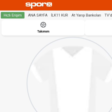
ANA SAYFA
İLK11 KUR
At Yarışı Bankoları
TV'
Hızlı Erişim
Takımım