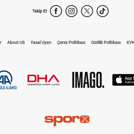
Takip Et
r
About US
Yasal Uyarı
Çerez Politikası
Gizlilik Politikası
KVK