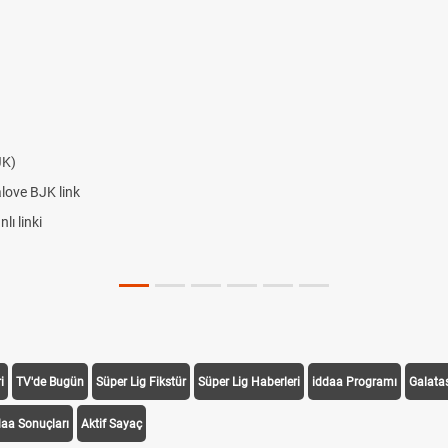
JK)
alove BJK link
ı linki
i
TV'de Bugün
Süper Lig Fikstür
Süper Lig Haberleri
iddaa Programı
Galata
daa Sonuçları
Aktif Sayaç