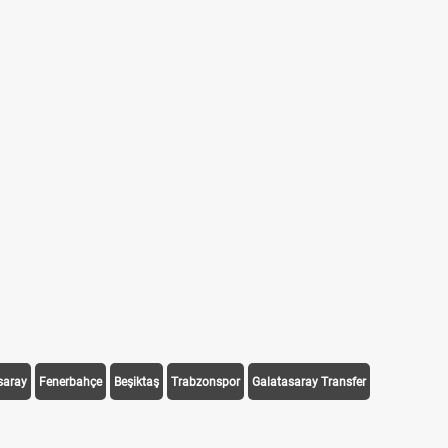
saray
Fenerbahçe
Beşiktaş
Trabzonspor
Galatasaray Transfer