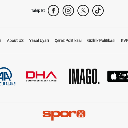
Takip Et
r
About US
Yasal Uyarı
Çerez Politikası
Gizlilik Politikası
KVK