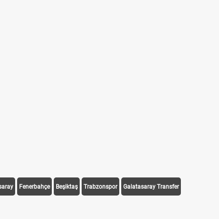
saray
Fenerbahçe
Beşiktaş
Trabzonspor
Galatasaray Transfer