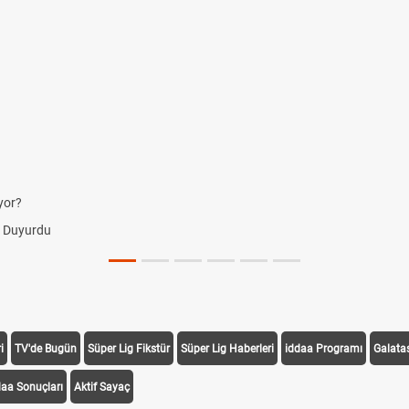
yor?
i Duyurdu
i
TV'de Bugün
Süper Lig Fikstür
Süper Lig Haberleri
iddaa Programı
Galata
daa Sonuçları
Aktif Sayaç