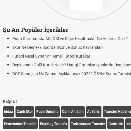
Şu An Popüler İçerikler
Puan Durumunda AG, OM ve Diğer Kısaltmalar Ne Anlama Gelir?
Skor Ne Demek? Sporda Skor ve Sonuç Kavramları
Futbol Nasıl Oynanır? Temel Futbol Kuralları
Deplasman Golü Kuralı Nedir? Hangi Organizasyonlarda Uygulanı
DGS Sonuçları Ne Zaman Açıklanacak 2026? ÖSYM Sonuç Tarihin
KEŞFET
iddaa
Canlı Skor
Puan Durumu
Canlı Anlatım
At Yarışı
Transfer Haberler
Fenerbahçe Transfer
Beşiktaş Transfer
Trabzonspor Transfer
Canlı İzle
id