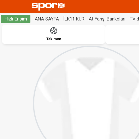
ANA SAYFA
İLK11 KUR
At Yarışı Bankoları
TV'
Hızlı Erişim
Takımım