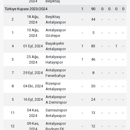
2024
Beşiktaş
Türkiye Kupası 2023/2024
1
90
0
0
0
0
18 Ağu,
Beşiktaş
2
-
44
-
-
-
-
2024
Antalyaspor
10 Ağu,
Antalyaspor
1
-
5
-
-
-
-
2024
Göztepe
Başakşehir
4
01 Eyl, 2024
1
83
-
-
1
-
Antalyaspor
25 Ağu,
Antalyaspor
3
1
46
-
-
-
-
2024
Hatayspor
Antalyaspor
7
29 Eyl, 2024
-
8
-
-
-
-
Fenerbahçe
Rizespor
8
04 Eki, 2024
-
30
-
-
-
-
Antalyaspor
Antalyaspor
5
16 Eyl, 2024
-
24
-
-
-
-
A.Demirspor
04 Kas,
Samsunspor
11
-
13
-
-
-
-
2024
Antalyaspor
09 Kas,
Antalyaspor
12
-
12
-
-
-
-
2024
Bodrum FK