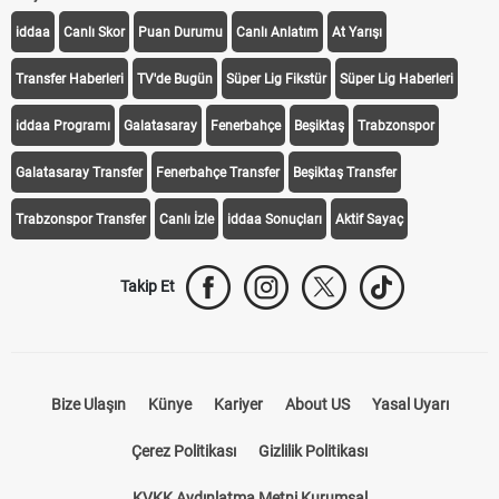
iddaa
Canlı Skor
Puan Durumu
Canlı Anlatım
At Yarışı
Transfer Haberleri
TV'de Bugün
Süper Lig Fikstür
Süper Lig Haberleri
iddaa Programı
Galatasaray
Fenerbahçe
Beşiktaş
Trabzonspor
Galatasaray Transfer
Fenerbahçe Transfer
Beşiktaş Transfer
Trabzonspor Transfer
Canlı İzle
iddaa Sonuçları
Aktif Sayaç
Takip Et
Bize Ulaşın
Künye
Kariyer
About US
Yasal Uyarı
Çerez Politikası
Gizlilik Politikası
KVKK Aydınlatma Metni Kurumsal