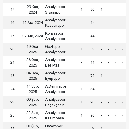
29 Kas,
Antalyaspor
14
1
90
1
-
-
-
2024
Sivasspor
Antalyaspor
16
15 Ara, 2024
-
14
-
-
-
-
Kayserispor
Konyaspor
15
07 Ara, 2024
-
44
-
-
-
-
Antalyaspor
19 Oca,
Göztepe
20
1
58
-
-
-
-
2025
Antalyaspor
26 Oca,
Antalyaspor
21
-
11
-
-
-
-
2025
Beşiktaş
04 Oca,
Antalyaspor
18
-
79
1
-
-
-
2025
Eyüpspor
14 Şub,
A.Demirspor
24
1
84
-
-
-
-
2025
Antalyaspor
09 Şub,
Antalyaspor
23
1
90
-
-
-
-
2025
Başakşehir
22 Şub,
Antalyaspor
25
1
90
-
-
-
-
2025
Kasımpaşa
01 Şub,
Hatayspor
22
-
6
1
-
-
-