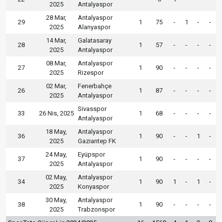
2025
Antalyaspor
28 Mar,
Antalyaspor
29
1
75
-
1
-
-
2025
Alanyaspor
14 Mar,
Galatasaray
28
1
57
-
-
-
-
2025
Antalyaspor
08 Mar,
Antalyaspor
27
1
90
-
-
-
-
2025
Rizespor
02 Mar,
Fenerbahçe
26
1
87
-
-
-
-
2025
Antalyaspor
Sivasspor
33
26 Nis, 2025
1
68
-
-
-
-
Antalyaspor
18 May,
Antalyaspor
36
1
90
-
-
1
-
2025
Gaziantep FK
24 May,
Eyüpspor
37
1
90
-
-
-
-
2025
Antalyaspor
02 May,
Antalyaspor
34
1
90
1
-
1
-
2025
Konyaspor
30 May,
Antalyaspor
38
1
90
-
-
-
-
2025
Trabzonspor