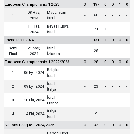
European Championship 1 2023
3
197
0
0
1
0
08 Haz,
Macaristan
1
-
60
-
-
-
-
2024
İsrail
11 Haz,
Beyaz Rusya
1
1
71
1
-
-
-
2024
İsrail
Friendlies 1 2024
1
131
1
0
0
0
Semi
21 Mar,
İsrail
-
28
-
-
-
-
Final
2024
İzlanda
European Championship 1 2022/2023
0
28
0
0
0
0
Belçika
1
06 Eyl, 2024
-
-
-
-
-
-
İsrail
İsrail
2
09 Eyl, 2024
-
23
-
-
-
-
İtalya
İsrail
3
10 Eki, 2024
-
-
-
-
-
-
Fransa
İtalya
4
14 Eki, 2024
-
9
-
-
-
-
İsrail
Nations League 1 2024/2025
0
32
0
0
0
0
Hapoel Beer