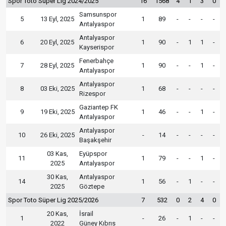
Spor Toto Süper Lig 2024/2025
16
1568
4
1
3
0
Samsunspor
5
13 Eyl, 2025
1
89
-
-
-
-
Antalyaspor
Antalyaspor
6
20 Eyl, 2025
1
90
-
1
1
-
Kayserispor
Fenerbahçe
7
28 Eyl, 2025
1
90
-
-
1
-
Antalyaspor
Antalyaspor
8
03 Eki, 2025
1
68
-
-
-
-
Rizespor
Gaziantep FK
9
19 Eki, 2025
1
46
-
-
1
-
Antalyaspor
Antalyaspor
10
26 Eki, 2025
-
14
-
-
-
-
Başakşehir
03 Kas,
Eyüpspor
11
1
79
-
-
1
-
2025
Antalyaspor
30 Kas,
Antalyaspor
14
1
56
-
1
-
-
2025
Göztepe
Spor Toto Süper Lig 2025/2026
7
532
0
2
4
0
20 Kas,
İsrail
1
-
26
-
1
-
-
2022
Güney Kıbrıs