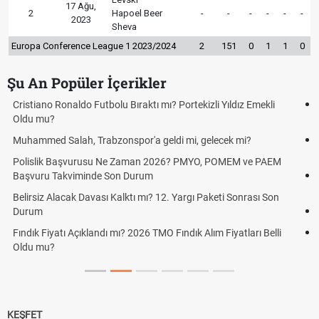
17 Ağu,
2
Hapoel Beer
-
-
-
-
-
-
2023
Sheva
Europa Conference League 1 2023/2024
2
151
0
1
1
0
Şu An Popüler İçerikler
Steam Yaz İndirimleri Ne Zaman 2026? Steam Summer Sale
Tarihleri Belli Oldu
Manifest Londra'ya mı Taşınıyor? Tolga Akış'tan İddialara
Açıklama Geldi
LGS Yerleştirme Sonuçları Açıklandı mı? 2026 Lise Yerleştirme
Sonuçlarında Son Durum
Akaryakıt indirim var mı? Motorine indirim var mı?
CarrefourSA satıldı mı? Satın almanın perde arkası!
KEŞFET