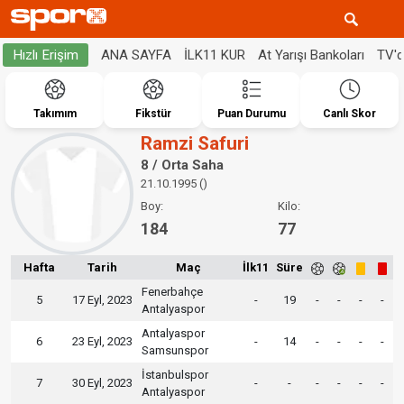
ANA SAYFA
İLK11 KUR
At Yarışı Bankoları
TV'
Hızlı Erişim
Takımım
Fikstür
Puan Durumu
Canlı Skor
Ramzi Safuri
8 / Orta Saha
21.10.1995 ()
Boy:
Kilo:
184
77
Hafta
Tarih
Maç
İlk11
Süre
Fenerbahçe
5
17 Eyl, 2023
-
19
-
-
-
-
Antalyaspor
Antalyaspor
6
23 Eyl, 2023
-
14
-
-
-
-
Samsunspor
İstanbulspor
7
30 Eyl, 2023
-
-
-
-
-
-
Antalyaspor