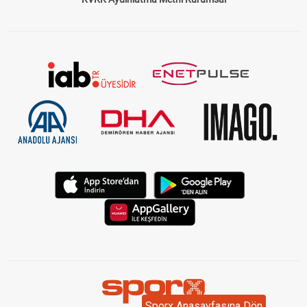
Sporx Anasayfasına Dön