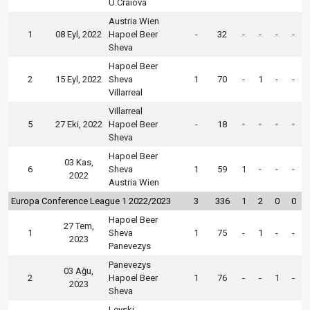
U.Craiova
Austria Wien
1
08 Eyl, 2022
Hapoel Beer
-
32
-
-
-
-
Sheva
Hapoel Beer
2
15 Eyl, 2022
Sheva
1
70
-
1
-
-
Villarreal
Villarreal
5
27 Eki, 2022
Hapoel Beer
-
18
-
-
-
-
Sheva
Hapoel Beer
03 Kas,
6
Sheva
1
59
1
-
-
-
2022
Austria Wien
Europa Conference League 1 2022/2023
3
336
1
2
0
0
Hapoel Beer
27 Tem,
1
Sheva
1
75
-
1
-
-
2023
Panevezys
Panevezys
03 Ağu,
2
Hapoel Beer
1
76
-
-
1
-
2023
Sheva
Levski