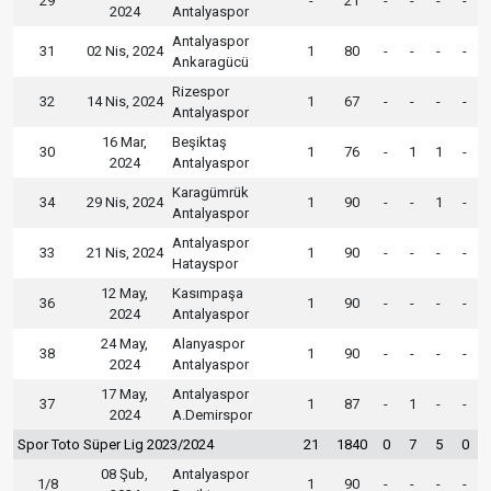
29
-
21
-
-
-
-
2024
Antalyaspor
Antalyaspor
31
02 Nis, 2024
1
80
-
-
-
-
Ankaragücü
Rizespor
32
14 Nis, 2024
1
67
-
-
-
-
Antalyaspor
16 Mar,
Beşiktaş
30
1
76
-
1
1
-
2024
Antalyaspor
Karagümrük
34
29 Nis, 2024
1
90
-
-
1
-
Antalyaspor
Antalyaspor
33
21 Nis, 2024
1
90
-
-
-
-
Hatayspor
12 May,
Kasımpaşa
36
1
90
-
-
-
-
2024
Antalyaspor
24 May,
Alanyaspor
38
1
90
-
-
-
-
2024
Antalyaspor
17 May,
Antalyaspor
37
1
87
-
1
-
-
2024
A.Demirspor
Spor Toto Süper Lig 2023/2024
21
1840
0
7
5
0
08 Şub,
Antalyaspor
1/8
1
90
-
-
-
-