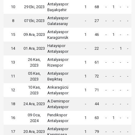
Antalyaspor
10
29 Eki, 2023
1
68
-
1
-
-
Başakşehir
Antalyaspor
8
07 Eki, 2023
-
27
-
-
-
-
Galatasaray
Antalyaspor
15
09 Ara, 2023
1
46
-
1
-
-
Karagümrük
Hatayspor
14
01 Ara, 2023
-
22
-
-
1
-
Antalyaspor
26 Kas,
Antalyaspor
13
1
61
-
-
-
-
2023
Rizespor
05 Kas,
Antalyaspor
11
1
72
-
-
-
-
2023
Beşiktaş
10 Kas,
Ankaragücü
12
1
71
-
-
-
-
2023
Antalyaspor
A.Demirspor
18
24 Ara, 2023
-
44
-
-
-
-
Antalyaspor
09 Oca,
Pendikspor
16
1
63
-
1
-
-
2024
Antalyaspor
Antalyaspor
17
20 Ara, 2023
1
79
-
-
-
-
Kasımpaşa