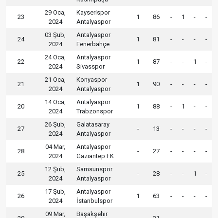
29 Oca,
Kayserispor
23
1
86
-
1
-
-
2024
Antalyaspor
03 Şub,
Antalyaspor
24
1
81
-
-
-
-
2024
Fenerbahçe
24 Oca,
Antalyaspor
22
1
87
-
-
1
-
2024
Sivasspor
21 Oca,
Konyaspor
21
1
90
-
-
-
-
2024
Antalyaspor
14 Oca,
Antalyaspor
20
1
88
-
1
-
-
2024
Trabzonspor
26 Şub,
Galatasaray
27
-
13
-
-
-
-
2024
Antalyaspor
04 Mar,
Antalyaspor
28
-
27
-
-
-
-
2024
Gaziantep FK
12 Şub,
Samsunspor
25
-
28
-
-
1
-
2024
Antalyaspor
17 Şub,
Antalyaspor
26
1
63
-
-
-
-
2024
İstanbulspor
09 Mar,
Başakşehir