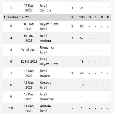
17 Kas,
İsrail
1
1
74
-
-
-
-
2022
Zambia
Friendlies 1 2022
1
100
0
1
0
0
16 Haz,
Beyaz Rusya
3
1
57
-
-
-
-
2023
İsrail
19 Haz,
İsrail
4
1
57
-
-
-
-
2023
Andora
Romanya
5
09 Eyl, 2023
-
-
-
-
-
-
İsrail
İsrail
6
12 Eyl, 2023
-
18
-
-
-
-
Beyaz Rusya
15 Kas,
İsrail
7
1
46
-
-
1
-
2023
İsviçre
12 Kas,
Kosova
8
-
18
-
-
-
-
2023
İsrail
18 Kas,
İsrail
9
-
-
-
-
-
-
2023
Romanya
21 Kas,
Andora
10
-
1
-
-
-
-
2023
İsrail