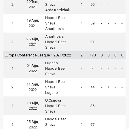
29 Tem,
2
Sheva
1
90
-
-
-
-
2021
Arda Kardzhali
Hapoel Beer
19 Ağu,
1
Sheva
1
59
-
-
-
-
2021
Anorthosis
Anorthosis
26 Ağu,
2
Hapoel Beer
-
21
-
-
-
-
2021
Sheva
Europa Conference League 1 2021/2022
2
170
0
0
0
0
Lugano
04 Ağu,
1
Hapoel Beer
-
-
-
-
-
-
2022
Sheva
Hapoel Beer
11 Ağu,
2
Sheva
-
44
-
1
-
-
2022
Lugano
U.Craiova
18 Ağu,
1
Hapoel Beer
-
36
-
-
-
-
2022
Sheva
Hapoel Beer
25 Ağu,
2
Sheva
1
77
-
-
-
-
2022