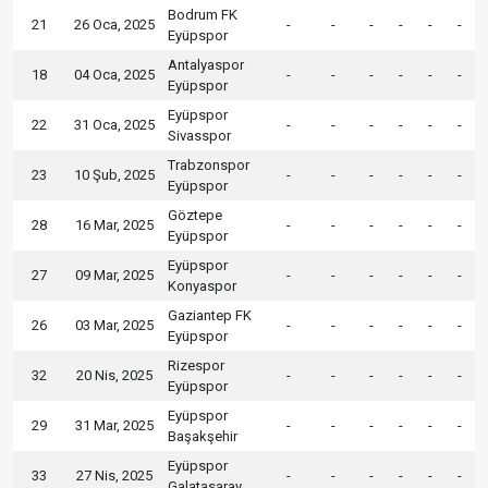
Bodrum FK
21
26 Oca, 2025
-
-
-
-
-
-
Eyüpspor
Antalyaspor
18
04 Oca, 2025
-
-
-
-
-
-
Eyüpspor
Eyüpspor
22
31 Oca, 2025
-
-
-
-
-
-
Sivasspor
Trabzonspor
23
10 Şub, 2025
-
-
-
-
-
-
Eyüpspor
Göztepe
28
16 Mar, 2025
-
-
-
-
-
-
Eyüpspor
Eyüpspor
27
09 Mar, 2025
-
-
-
-
-
-
Konyaspor
Gaziantep FK
26
03 Mar, 2025
-
-
-
-
-
-
Eyüpspor
Rizespor
32
20 Nis, 2025
-
-
-
-
-
-
Eyüpspor
Eyüpspor
29
31 Mar, 2025
-
-
-
-
-
-
Başakşehir
Eyüpspor
33
27 Nis, 2025
-
-
-
-
-
-
Galatasaray