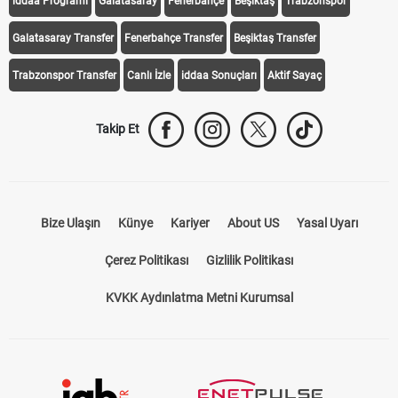
iddaa Programı
Galatasaray
Fenerbahçe
Beşiktaş
Trabzonspor
Galatasaray Transfer
Fenerbahçe Transfer
Beşiktaş Transfer
Trabzonspor Transfer
Canlı İzle
iddaa Sonuçları
Aktif Sayaç
Takip Et
Bize Ulaşın
Künye
Kariyer
About US
Yasal Uyarı
Çerez Politikası
Gizlilik Politikası
KVKK Aydınlatma Metni Kurumsal