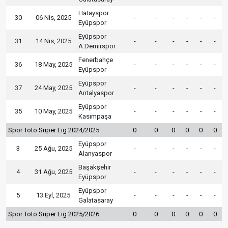
Hatayspor
30
06 Nis, 2025
-
-
-
-
-
-
Eyüpspor
Eyüpspor
31
14 Nis, 2025
-
-
-
-
-
-
A.Demirspor
Fenerbahçe
36
18 May, 2025
-
-
-
-
-
-
Eyüpspor
Eyüpspor
37
24 May, 2025
-
-
-
-
-
-
Antalyaspor
Eyüpspor
35
10 May, 2025
-
-
-
-
-
-
Kasımpaşa
Spor Toto Süper Lig 2024/2025
0
0
0
0
0
0
Eyüpspor
3
25 Ağu, 2025
-
-
-
-
-
-
Alanyaspor
Başakşehir
4
31 Ağu, 2025
-
-
-
-
-
-
Eyüpspor
Eyüpspor
5
13 Eyl, 2025
-
-
-
-
-
-
Galatasaray
Spor Toto Süper Lig 2025/2026
0
0
0
0
0
0