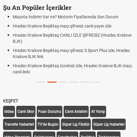
Şu An Popüler İçerikler
Mazota İndirim Var mı? Motorin Fiyatlarında Son Durum
Hradec Kralove Beşiktaş maçı şifresiz canlı yayın izle
Hradec Kralove Beşiktaş CANLI İZLE ŞİFRESİZ (Hradec Kralove
BJK)
Hradec Kralove Beşiktaş maçı şifresiz S Sport Plus izle, Hradec
Kralove BJK link
Hradec Kralove Beşiktaş ücretsiz izle, Hradec Kralove BJK maçı
canlı linki
KEŞFET
iddaa
Canlı Skor
Puan Durumu
Canlı Anlatım
At Yarışı
Transfer Haberleri
TV'de Bugün
Süper Lig Fikstür
Süper Lig Haberleri