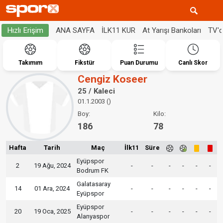
ANA SAYFA
İLK11 KUR
At Yarışı Bankoları
TV'
Hızlı Erişim
Takımım
Fikstür
Puan Durumu
Canlı Skor
Cengiz Koseer
25 / Kaleci
01.1.2003 ()
Boy:
Kilo:
186
78
Hafta
Tarih
Maç
İlk11
Süre
Eyüpspor
2
19 Ağu, 2024
-
-
-
-
-
-
Bodrum FK
Galatasaray
14
01 Ara, 2024
-
-
-
-
-
-
Eyüpspor
Eyüpspor
20
19 Oca, 2025
-
-
-
-
-
-
Alanyaspor