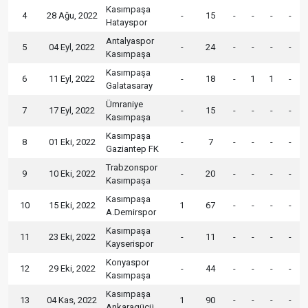
Kasımpaşa
4
28 Ağu, 2022
-
15
-
-
-
-
Hatayspor
Antalyaspor
5
04 Eyl, 2022
-
24
-
-
-
-
Kasımpaşa
Kasımpaşa
6
11 Eyl, 2022
-
18
-
1
1
-
Galatasaray
Ümraniye
7
17 Eyl, 2022
-
15
-
-
-
-
Kasımpaşa
Kasımpaşa
8
01 Eki, 2022
-
7
-
-
-
-
Gaziantep FK
Trabzonspor
9
10 Eki, 2022
-
20
-
-
-
-
Kasımpaşa
Kasımpaşa
10
15 Eki, 2022
1
67
-
-
-
-
A.Demirspor
Kasımpaşa
11
23 Eki, 2022
-
11
-
-
-
-
Kayserispor
Konyaspor
12
29 Eki, 2022
-
44
-
-
-
-
Kasımpaşa
Kasımpaşa
13
04 Kas, 2022
1
90
-
-
-
-
Ankaragücü