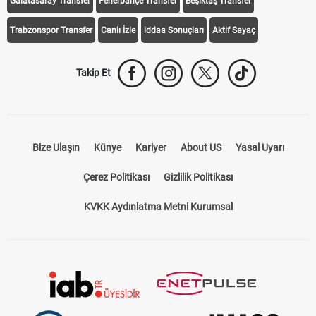
Galatasaray Transfer
Fenerbahçe Transfer
Beşiktaş Transfer
Trabzonspor Transfer
Canlı İzle
iddaa Sonuçları
Aktif Sayaç
Takip Et
Bize Ulaşın
Künye
Kariyer
About US
Yasal Uyarı
Çerez Politikası
Gizlilik Politikası
KVKK Aydınlatma Metni Kurumsal