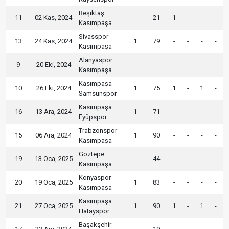
Beşiktaş
11
02 Kas, 2024
-
21
1
-
-
-
Kasımpaşa
Sivasspor
13
24 Kas, 2024
1
79
-
-
-
-
Kasımpaşa
Alanyaspor
9
20 Eki, 2024
-
-
-
-
-
-
Kasımpaşa
Kasımpaşa
10
26 Eki, 2024
1
75
1
-
1
-
Samsunspor
Kasımpaşa
16
13 Ara, 2024
1
71
-
-
-
-
Eyüpspor
Trabzonspor
15
06 Ara, 2024
1
90
-
-
-
-
Kasımpaşa
Göztepe
19
13 Oca, 2025
-
44
-
-
-
-
Kasımpaşa
Konyaspor
20
19 Oca, 2025
1
83
-
-
-
-
Kasımpaşa
Kasımpaşa
21
27 Oca, 2025
1
90
1
-
1
-
Hatayspor
Başakşehir