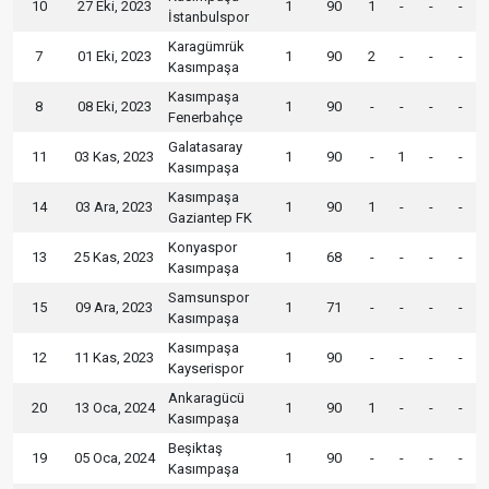
10
27 Eki, 2023
1
90
1
-
-
-
İstanbulspor
Karagümrük
7
01 Eki, 2023
1
90
2
-
-
-
Kasımpaşa
Kasımpaşa
8
08 Eki, 2023
1
90
-
-
-
-
Fenerbahçe
Galatasaray
11
03 Kas, 2023
1
90
-
1
-
-
Kasımpaşa
Kasımpaşa
14
03 Ara, 2023
1
90
1
-
-
-
Gaziantep FK
Konyaspor
13
25 Kas, 2023
1
68
-
-
-
-
Kasımpaşa
Samsunspor
15
09 Ara, 2023
1
71
-
-
-
-
Kasımpaşa
Kasımpaşa
12
11 Kas, 2023
1
90
-
-
-
-
Kayserispor
Ankaragücü
20
13 Oca, 2024
1
90
1
-
-
-
Kasımpaşa
Beşiktaş
19
05 Oca, 2024
1
90
-
-
-
-
Kasımpaşa