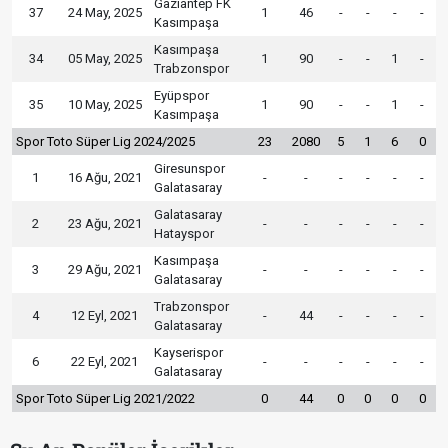
Gaziantep FK
37
24 May, 2025
1
46
-
-
-
-
Kasımpaşa
Kasımpaşa
34
05 May, 2025
1
90
-
-
1
-
Trabzonspor
Eyüpspor
35
10 May, 2025
1
90
-
-
1
-
Kasımpaşa
Spor Toto Süper Lig 2024/2025
23
2080
5
1
6
0
Giresunspor
1
16 Ağu, 2021
-
-
-
-
-
-
Galatasaray
Galatasaray
2
23 Ağu, 2021
-
-
-
-
-
-
Hatayspor
Kasımpaşa
3
29 Ağu, 2021
-
-
-
-
-
-
Galatasaray
Trabzonspor
4
12 Eyl, 2021
-
44
-
-
-
-
Galatasaray
Kayserispor
6
22 Eyl, 2021
-
-
-
-
-
-
Galatasaray
Spor Toto Süper Lig 2021/2022
0
44
0
0
0
0