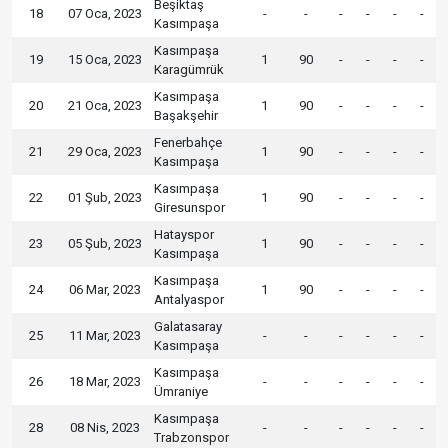
Beşiktaş
18
07 Oca, 2023
-
-
-
-
-
-
Kasımpaşa
Kasımpaşa
19
15 Oca, 2023
1
90
-
-
-
-
Karagümrük
Kasımpaşa
20
21 Oca, 2023
1
90
-
-
-
-
Başakşehir
Fenerbahçe
21
29 Oca, 2023
1
90
-
-
-
-
Kasımpaşa
Kasımpaşa
22
01 Şub, 2023
1
90
-
-
-
-
Giresunspor
Hatayspor
23
05 Şub, 2023
1
90
-
-
-
-
Kasımpaşa
Kasımpaşa
24
06 Mar, 2023
1
90
-
-
-
-
Antalyaspor
Galatasaray
25
11 Mar, 2023
-
-
-
-
-
-
Kasımpaşa
Kasımpaşa
26
18 Mar, 2023
-
-
-
-
-
-
Ümraniye
Kasımpaşa
28
08 Nis, 2023
-
-
-
-
-
-
Trabzonspor