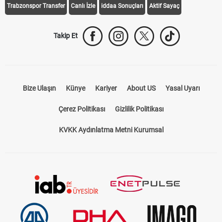
Trabzonspor Transfer
Canlı İzle
iddaa Sonuçları
Aktif Sayaç
Takip Et
Bize Ulaşın
Künye
Kariyer
About US
Yasal Uyarı
Çerez Politikası
Gizlilik Politikası
KVKK Aydınlatma Metni Kurumsal