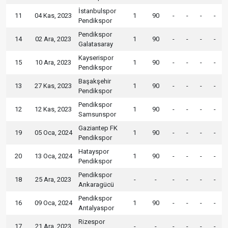
İstanbulspor
11
04 Kas, 2023
1
90
-
-
-
-
Pendikspor
Pendikspor
14
02 Ara, 2023
1
90
-
-
-
-
Galatasaray
Kayserispor
15
10 Ara, 2023
1
90
-
-
-
-
Pendikspor
Başakşehir
13
27 Kas, 2023
1
90
-
-
-
-
Pendikspor
Pendikspor
12
12 Kas, 2023
1
90
-
-
-
-
Samsunspor
Gaziantep FK
19
05 Oca, 2024
1
90
-
-
-
-
Pendikspor
Hatayspor
20
13 Oca, 2024
1
90
-
-
-
-
Pendikspor
Pendikspor
18
25 Ara, 2023
-
-
-
-
-
-
Ankaragücü
Pendikspor
16
09 Oca, 2024
1
90
-
-
-
-
Antalyaspor
Rizespor
17
21 Ara, 2023
-
-
-
-
-
-