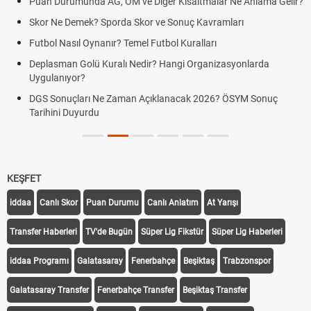
Puan Durumunda AG, OM ve Diğer Kısaltmalar Ne Anlama Gelir?
Skor Ne Demek? Sporda Skor ve Sonuç Kavramları
Futbol Nasıl Oynanır? Temel Futbol Kuralları
Deplasman Golü Kuralı Nedir? Hangi Organizasyonlarda
Uygulanıyor?
DGS Sonuçları Ne Zaman Açıklanacak 2026? ÖSYM Sonuç
Tarihini Duyurdu
KEŞFET
iddaa
Canlı Skor
Puan Durumu
Canlı Anlatım
At Yarışı
Transfer Haberleri
TV'de Bugün
Süper Lig Fikstür
Süper Lig Haberleri
iddaa Programı
Galatasaray
Fenerbahçe
Beşiktaş
Trabzonspor
Galatasaray Transfer
Fenerbahçe Transfer
Beşiktaş Transfer