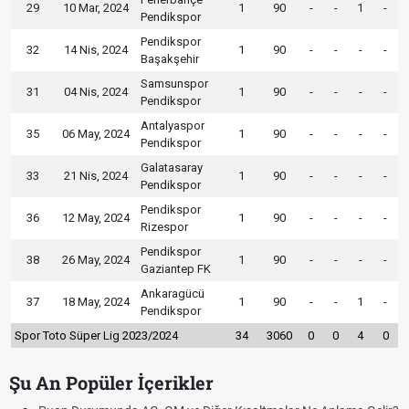
29
10 Mar, 2024
1
90
-
-
1
-
Pendikspor
Pendikspor
32
14 Nis, 2024
1
90
-
-
-
-
Başakşehir
Samsunspor
31
04 Nis, 2024
1
90
-
-
-
-
Pendikspor
Antalyaspor
35
06 May, 2024
1
90
-
-
-
-
Pendikspor
Galatasaray
33
21 Nis, 2024
1
90
-
-
-
-
Pendikspor
Pendikspor
36
12 May, 2024
1
90
-
-
-
-
Rizespor
Pendikspor
38
26 May, 2024
1
90
-
-
-
-
Gaziantep FK
Ankaragücü
37
18 May, 2024
1
90
-
-
1
-
Pendikspor
Spor Toto Süper Lig 2023/2024
34
3060
0
0
4
0
Şu An Popüler İçerikler