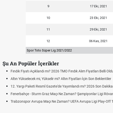
9
17 Eki, 2021
10
23 Eki, 2021
11
29 Eki, 2021
12
06 Kas, 2021
Spor Toto Süper Lig 2021/2022
Şu An Popüler İçerikler
Ücretli Öğretm
iPhone 18 Ne Za
Sigaraya Zam Mı
Hürmüz Boğazı A
Kademeli emeklil