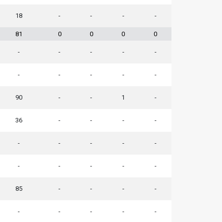
18
-
-
-
-
81
0
0
0
0
-
-
-
-
-
-
-
-
-
-
90
-
-
1
-
36
-
-
-
-
-
-
-
-
-
-
-
-
-
-
85
-
-
-
-
-
-
-
-
-