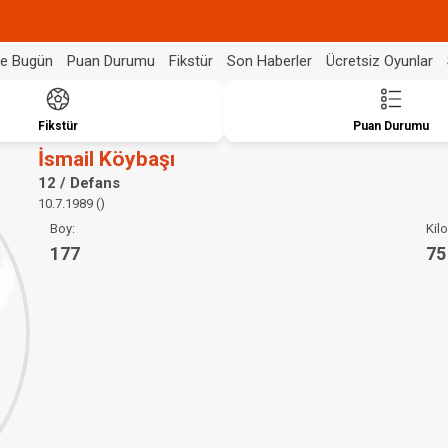
de Bugün
Puan Durumu
Fikstür
Son Haberler
Ücretsiz Oyunlar
Fikstür
Puan Durumu
İsmail Köybaşı
12 / Defans
10.7.1989 ()
Boy:
Kilo
177
75