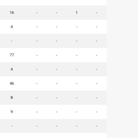
16
-
-
1
-
4
-
-
-
-
-
-
-
-
-
77
-
-
-
-
4
-
-
-
-
46
-
-
-
-
8
-
-
-
-
9
-
-
-
-
-
-
-
-
-