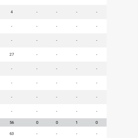
4
-
-
-
-
-
-
-
-
-
-
-
-
-
-
27
-
-
-
-
-
-
-
-
-
-
-
-
-
-
-
-
-
-
-
-
-
-
-
-
56
0
0
1
0
63
-
-
-
-