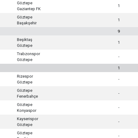
Göztepe
1
Gaziantep FK
Göztepe
1
Başakşehir
9
Beşiktaş
1
Göztepe
Trabzonspor
-
Göztepe
1
Rizespor
-
Göztepe
Göztepe
-
Fenerbahçe
Göztepe
-
Konyaspor
Kayserispor
-
Göztepe
Göztepe
-