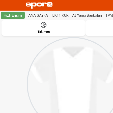
ANA SAYFA
İLK11 KUR
At Yarışı Bankoları
TV'
Hızlı Erişim
Takımım