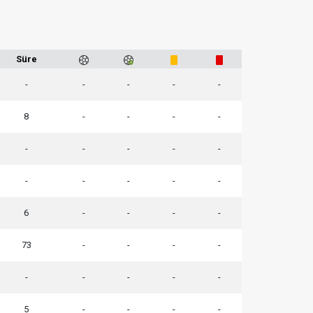
Süre
-
-
-
-
-
8
-
-
-
-
-
-
-
-
-
-
-
-
-
-
6
-
-
-
-
73
-
-
-
-
-
-
-
-
-
5
-
-
-
-