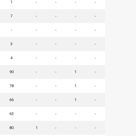
1
-
-
-
-
7
-
-
-
-
-
-
-
-
-
3
-
-
-
-
4
-
-
-
-
90
-
-
1
-
78
-
-
1
-
66
-
-
1
-
63
-
-
-
-
80
1
-
-
-