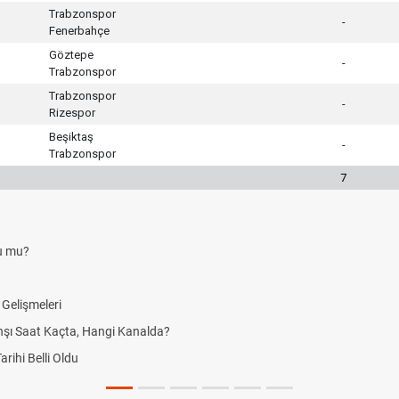
Trabzonspor
-
Fenerbahçe
Göztepe
-
Trabzonspor
Trabzonspor
-
Rizespor
Beşiktaş
-
Trabzonspor
7
enlik Başvurusu Ne Zaman? 2026-2027 Başvuru Takviminde Son Durum
man Çıkacak? iPhone 18 Tanıtım ve Satış Tarihi
 Geldi? Güncel JTI Sigara Fiyatları 2026
çıldı mı? Son Durum ve Bölgedeki Gelişmeler
ik gelecek mi? Kademeli emeklilikte son durum nedir, yeni gelişme var mı?