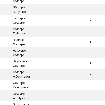
Göztepe
Göztepe
-
Konyaspor
Eyüpspor
-
Göztepe
Göztepe
-
Trabzonspor
Beşiktaş
1
Göztepe
Hatayspor
-
Göztepe
Başakşehir
1
Göztepe
Göztepe
-
A.Demirspor
Göztepe
-
Kasımpaşa
Göztepe
-
Antalyaspor
Galatasaray