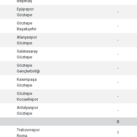
Beşiktaş
Eyüpspor
-
Göztepe
Göztepe
-
Başakşehir
Alanyaspor
-
Göztepe
Galatasaray
-
Göztepe
Göztepe
-
Gençlerbirliği
Kasımpaşa
-
Göztepe
Göztepe
-
Kocaelispor
Antalyaspor
-
Göztepe
0
Trabzonspor
1
Roma