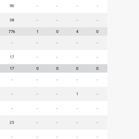
90
-
-
-
-
38
-
-
-
-
776
1
0
4
0
-
-
-
-
-
17
-
-
-
-
17
0
0
0
0
-
-
-
-
-
-
-
-
1
-
-
-
-
-
-
25
-
-
-
-
-
-
-
-
-