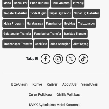
iddaa
Canlı Skor
Puan Durumu
Canlı Anlatım
At Yarışı
Transfer Haberleri
TV'de Bugün
Süper Lig Fikstür
Süper Lig Haberleri
iddaa Programı
Galatasaray
Fenerbahçe
Beşiktaş
Trabzonspor
Galatasaray Transfer
Fenerbahçe Transfer
Beşiktaş Transfer
Trabzonspor Transfer
Canlı İzle
iddaa Sonuçları
Aktif Sayaç
Takip Et
Bize Ulaşın
Künye
Kariyer
About US
Yasal Uyarı
Çerez Politikası
Gizlilik Politikası
KVKK Aydınlatma Metni Kurumsal