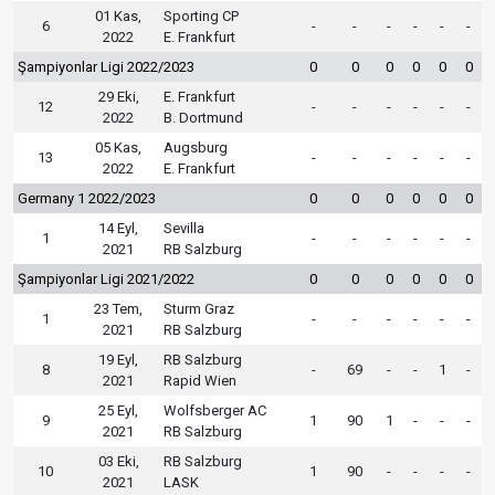
01 Kas,
Sporting CP
6
-
-
-
-
-
-
2022
E. Frankfurt
Şampiyonlar Ligi 2022/2023
0
0
0
0
0
0
29 Eki,
E. Frankfurt
12
-
-
-
-
-
-
2022
B. Dortmund
05 Kas,
Augsburg
13
-
-
-
-
-
-
2022
E. Frankfurt
Germany 1 2022/2023
0
0
0
0
0
0
14 Eyl,
Sevilla
1
-
-
-
-
-
-
2021
RB Salzburg
Şampiyonlar Ligi 2021/2022
0
0
0
0
0
0
23 Tem,
Sturm Graz
1
-
-
-
-
-
-
2021
RB Salzburg
19 Eyl,
RB Salzburg
8
-
69
-
-
1
-
2021
Rapid Wien
25 Eyl,
Wolfsberger AC
9
1
90
1
-
-
-
2021
RB Salzburg
03 Eki,
RB Salzburg
10
1
90
-
-
-
-
2021
LASK