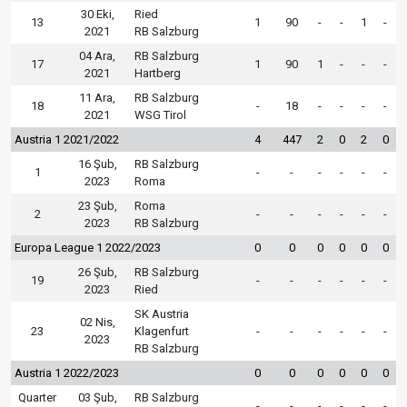
30 Eki,
Ried
13
1
90
-
-
1
-
2021
RB Salzburg
04 Ara,
RB Salzburg
17
1
90
1
-
-
-
2021
Hartberg
11 Ara,
RB Salzburg
18
-
18
-
-
-
-
2021
WSG Tirol
Austria 1 2021/2022
4
447
2
0
2
0
16 Şub,
RB Salzburg
1
-
-
-
-
-
-
2023
Roma
23 Şub,
Roma
2
-
-
-
-
-
-
2023
RB Salzburg
Europa League 1 2022/2023
0
0
0
0
0
0
26 Şub,
RB Salzburg
19
-
-
-
-
-
-
2023
Ried
SK Austria
02 Nis,
23
Klagenfurt
-
-
-
-
-
-
2023
RB Salzburg
Austria 1 2022/2023
0
0
0
0
0
0
Quarter
03 Şub,
RB Salzburg
-
-
-
-
-
-