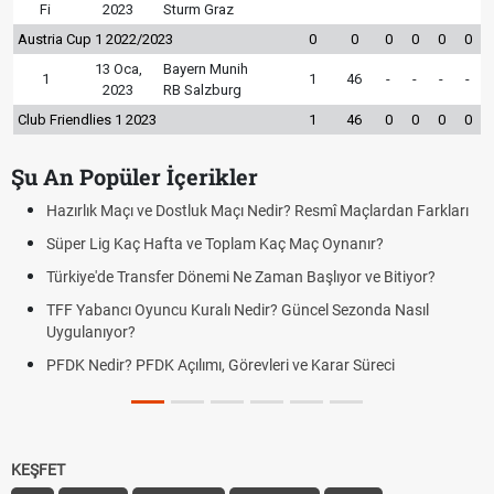
Fi
2023
Sturm Graz
Austria Cup 1 2022/2023
0
0
0
0
0
0
13 Oca,
Bayern Munih
1
1
46
-
-
-
-
2023
RB Salzburg
Club Friendlies 1 2023
1
46
0
0
0
0
Şu An Popüler İçerikler
Hazırlık Maçı ve Dostluk Maçı Nedir? Resmî Maçlardan Farkları
Süper Lig Kaç Hafta ve Toplam Kaç Maç Oynanır?
Türkiye'de Transfer Dönemi Ne Zaman Başlıyor ve Bitiyor?
TFF Yabancı Oyuncu Kuralı Nedir? Güncel Sezonda Nasıl
Uygulanıyor?
PFDK Nedir? PFDK Açılımı, Görevleri ve Karar Süreci
KEŞFET