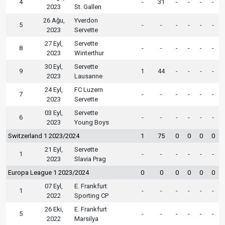
4
-
31
-
-
-
-
2023
St. Gallen
26 Ağu,
Yverdon
5
-
-
-
-
-
-
2023
Servette
27 Eyl,
Servette
8
-
-
-
-
-
-
2023
Winterthur
30 Eyl,
Servette
9
1
44
-
-
-
-
2023
Lausanne
24 Eyl,
FC Luzern
7
-
-
-
-
-
-
2023
Servette
03 Eyl,
Servette
6
-
-
-
-
-
-
2023
Young Boys
Switzerland 1 2023/2024
1
75
0
0
0
0
21 Eyl,
Servette
1
-
-
-
-
-
-
2023
Slavia Prag
Europa League 1 2023/2024
0
0
0
0
0
0
07 Eyl,
E. Frankfurt
1
-
-
-
-
-
-
2022
Sporting CP
26 Eki,
E. Frankfurt
5
-
-
-
-
-
-
2022
Marsilya