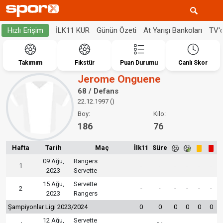
İLK11 KUR
Günün Özeti
At Yarışı Bankoları
TV'
Hızlı Erişim
Takımım
Fikstür
Puan Durumu
Canlı Skor
Jerome Onguene
68 / Defans
22.12.1997 ()
Boy:
Kilo:
186
76
Hafta
Tarih
Maç
İlk11
Süre
09 Ağu,
Rangers
1
-
-
-
-
-
-
2023
Servette
15 Ağu,
Servette
2
-
-
-
-
-
-
2023
Rangers
Şampiyonlar Ligi 2023/2024
0
0
0
0
0
0
12 Ağu,
Servette