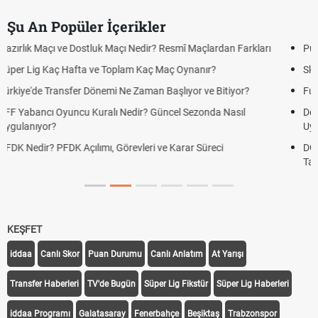
Şu An Popüler İçerikler
Puan Durumunda AG, OM ve Diğer Kısaltmalar Ne Anlama Gelir?
Skor Ne Demek? Sporda Skor ve Sonuç Kavramları
Futbol Nasıl Oynanır? Temel Futbol Kuralları
Deplasman Golü Kuralı Nedir? Hangi Organizasyonlarda
Uygulanıyor?
DGS Sonuçları Ne Zaman Açıklanacak 2026? ÖSYM Sonuç
Tarihini Duyurdu
KEŞFET
iddaa
Canlı Skor
Puan Durumu
Canlı Anlatım
At Yarışı
Transfer Haberleri
TV'de Bugün
Süper Lig Fikstür
Süper Lig Haberleri
iddaa Programı
Galatasaray
Fenerbahçe
Beşiktaş
Trabzonspor