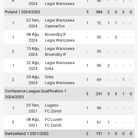
6
1
90
-
-
1
-
2024
Legia Warszawa
Poland 1 2024/2025
5
384
2
0
3
0
25 Tem,
Legia Warszawa
1
1
72
1
1
-
-
2024
Caernarfon
08 Ağu,
Broendby IF
1
-
30
-
2
-
-
2024
Legia Warszawa
15 Ağu,
Legia Warszawa
2
-
30
-
-
-
-
2024
Broendby IF
22 Ağu,
Legia Warszawa
1
1
90
2
-
-
-
2024
Drita
29 Ağu,
Drita
2
1
69
-
-
1
-
2024
Legia Warszawa
Conference League Qualification 1
3
291
3
3
1
0
2024/2025
25 Tem,
Lugano
1
1
90
-
-
-
-
2021
FC Zürich
08 Ağu,
FC Luzern
3
1
61
1
-
-
-
2021
FC Zürich
Switzerland 1 2021/2022
2
151
1
0
0
0