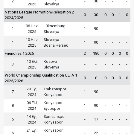
2
-
30
-
-
1
-
2025
Slovakya
Nations League Promotion/Relegation 2
0
30
0
0
1
0
2024/2025
06 Haz,
Lüksemburg
1
1
90
-
-
-
-
2025
Slovenya
10 Haz,
Slovenya
1
1
90
-
-
-
-
2025
Bosna Hersek
Friendlies 1 2025
2
180
0
0
0
0
10 Eki,
Kosova
3
-
-
-
-
-
-
2025
Slovenya
World Championship Qualification UEFA 1
0
0
0
0
0
0
2025/2026
29 Eyl,
Trabzonspor
7
1
90
-
-
-
-
2024
Konyaspor
06 Eki,
Konyaspor
8
1
90
-
-
1
-
2024
Eyüpspor
14 Eyl,
Samsunspor
5
-
17
-
-
-
-
2024
Konyaspor
21 Eyl,
Konyaspor
6
-
22
-
-
-
-