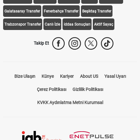
Galatasaray Transfer
Fenerbahçe Transfer
Beşiktaş Transfer
Trabzonspor Transfer
Canlı İzle
iddaa Sonuçları
Aktif Sayaç
Takip Et
Bize Ulaşın
Künye
Kariyer
About US
Yasal Uyarı
Çerez Politikası
Gizlilik Politikası
KVKK Aydınlatma Metni Kurumsal