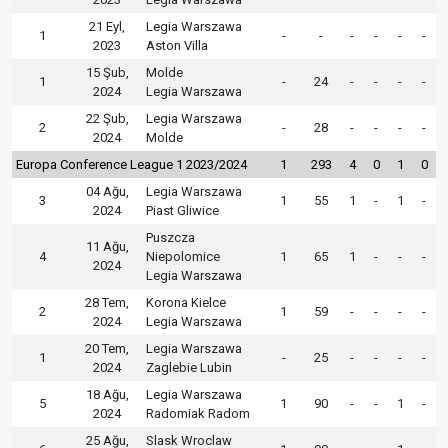
21 Eyl,
Legia Warszawa
1
-
-
-
-
-
-
2023
Aston Villa
15 Şub,
Molde
1
-
24
-
-
-
-
2024
Legia Warszawa
22 Şub,
Legia Warszawa
2
-
28
-
-
-
-
2024
Molde
Europa Conference League 1 2023/2024
1
293
4
0
1
0
04 Ağu,
Legia Warszawa
3
1
55
1
-
1
-
2024
Piast Gliwice
Puszcza
11 Ağu,
4
Niepolomice
1
65
1
-
-
-
2024
Legia Warszawa
28 Tem,
Korona Kielce
2
1
59
-
-
-
-
2024
Legia Warszawa
20 Tem,
Legia Warszawa
1
-
25
-
-
-
-
2024
Zaglebie Lubin
18 Ağu,
Legia Warszawa
5
1
90
-
-
1
-
2024
Radomiak Radom
25 Ağu,
Slask Wroclaw