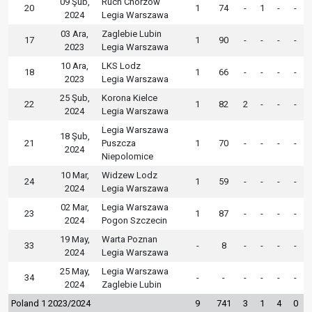
09 Şub,
Ruch Chorzow
20
1
74
-
1
-
-
2024
Legia Warszawa
03 Ara,
Zaglebie Lubin
17
1
90
-
-
-
-
2023
Legia Warszawa
10 Ara,
LKS Lodz
18
1
66
-
-
-
-
2023
Legia Warszawa
25 Şub,
Korona Kielce
22
1
82
2
-
-
-
2024
Legia Warszawa
Legia Warszawa
18 Şub,
21
Puszcza
1
70
-
-
-
-
2024
Niepolomice
10 Mar,
Widzew Lodz
24
1
59
-
-
-
-
2024
Legia Warszawa
02 Mar,
Legia Warszawa
23
1
87
-
-
-
-
2024
Pogon Szczecin
19 May,
Warta Poznan
33
-
8
-
-
-
-
2024
Legia Warszawa
25 May,
Legia Warszawa
34
-
-
-
-
-
-
2024
Zaglebie Lubin
Poland 1 2023/2024
9
741
3
1
4
0