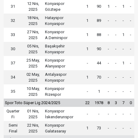
12 Nis,
Konyaspor
31
1
90
1
-
1
-
2025
Göztepe
18 Nis,
Hatayspor
32
1
89
-
-
-
-
2025
Konyaspor
27 Nis,
Konyaspor
33
1
88
-
-
1
-
2025
A.Demirspor
05 Nis,
Başakşehir
30
1
90
-
-
-
-
2025
Konyaspor
25 May,
Konyaspor
37
-
44
-
-
1
-
2025
Alanyaspor
02 May,
Antalyaspor
34
1
70
-
-
-
-
2025
Konyaspor
10 May,
Konyaspor
35
-
1
-
-
-
-
2025
Rizespor
Spor Toto Süper Lig 2024/2025
22
1978
8
3
7
0
Quarter
01 Nis,
Konyaspor
-
-
-
-
-
-
Fi
2025
İskenderunspor
Semi
22 Nis,
Konyaspor
1
73
-
-
-
-
Final
2025
Galatasaray