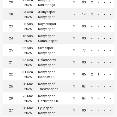
20
1
90
2
-
-
-
2025
Kasımpaşa
03 Oca,
Alanyaspor
18
-
14
1
-
-
-
2025
Konyaspor
08 Şub,
Kayserispor
23
1
90
-
-
-
-
2025
Konyaspor
16 Şub,
Konyaspor
24
1
90
-
-
-
-
2025
Samsunspor
22 Şub,
Sivasspor
25
1
73
-
-
-
-
2025
Konyaspor
25 Oca,
Galatasaray
21
1
90
-
-
-
-
2025
Konyaspor
31 Oca,
Konyaspor
22
1
85
2
1
-
-
2025
Bodrum FK
03 Mar,
Konyaspor
26
1
83
-
-
-
-
2025
Trabzonspor
28 Mar,
Konyaspor
29
1
84
1
-
1
-
2025
Gaziantep FK
09 Mar,
Eyüpspor
27
1
90
-
-
-
-
2025
Konyaspor