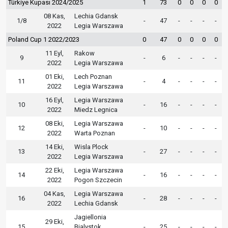
Türkiye Kupası 2024/2025
1
73
0
0
0
0
08 Kas,
Lechia Gdansk
1/8
-
47
-
-
-
-
2022
Legia Warszawa
Poland Cup 1 2022/2023
0
47
0
0
0
0
11 Eyl,
Rakow
9
-
6
-
-
-
-
2022
Legia Warszawa
01 Eki,
Lech Poznan
11
-
4
-
-
-
-
2022
Legia Warszawa
16 Eyl,
Legia Warszawa
10
-
16
-
-
-
-
2022
Miedz Legnica
08 Eki,
Legia Warszawa
12
-
10
-
-
-
-
2022
Warta Poznan
14 Eki,
Wisla Plock
13
-
27
-
-
-
-
2022
Legia Warszawa
22 Eki,
Legia Warszawa
14
-
16
-
-
-
-
2022
Pogon Szczecin
04 Kas,
Legia Warszawa
16
-
28
-
-
-
-
2022
Lechia Gdansk
Jagiellonia
29 Eki,
15
Bialystok
-
25
-
-
-
-