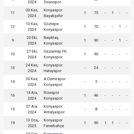
2024
Sivasspor
03 Kas,
Konyaspor
11
1
75
-
1
-
-
2024
Başakşehir
10 Kas,
Göztepe
12
1
70
-
-
1
-
2024
Konyaspor
20 Eki,
Beşiktaş
9
1
90
-
-
1
-
2024
Konyaspor
27 Eki,
Gaziantep FK
10
1
90
-
-
-
-
2024
Konyaspor
24 Kas,
Konyaspor
13
-
24
-
-
-
-
2024
Hatayspor
30 Kas,
A.Demirspor
14
-
5
-
-
-
-
2024
Konyaspor
14 Ara,
Rizespor
16
1
46
-
-
-
-
2024
Konyaspor
07 Ara,
Konyaspor
15
-
8
-
-
-
-
2024
Antalyaspor
13 Oca,
Konyaspor
19
1
90
1
1
-
-
2025
Fenerbahçe
19 Oca,
Konyaspor