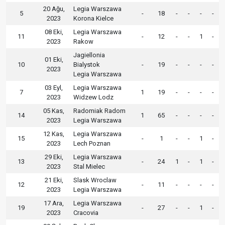
20 Ağu,
Legia Warszawa
5
-
18
-
-
-
-
2023
Korona Kielce
08 Eki,
Legia Warszawa
11
-
12
-
-
1
-
2023
Rakow
Jagiellonia
01 Eki,
10
Bialystok
-
19
-
-
-
-
2023
Legia Warszawa
03 Eyl,
Legia Warszawa
7
1
19
-
-
-
-
2023
Widzew Lodz
05 Kas,
Radomiak Radom
14
1
65
-
-
-
-
2023
Legia Warszawa
12 Kas,
Legia Warszawa
15
-
1
-
-
1
-
2023
Lech Poznan
29 Eki,
Legia Warszawa
13
-
24
1
-
1
-
2023
Stal Mielec
21 Eki,
Slask Wroclaw
12
-
11
-
-
-
-
2023
Legia Warszawa
17 Ara,
Legia Warszawa
19
-
27
-
-
1
-
2023
Cracovia