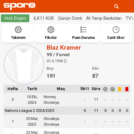
İLK11 KUR
Günün Özeti
At Yarışı Bankoları
TV'
Hızlı Erişim
Takımım
Fikstür
Puan Durumu
Canlı Skor
Blaz Kramer
99 / Forvet
01.6.1996 ()
Boy:
Kilo:
191
87
Hafta
Tarih
Maç
İlk11
Süre
10 Eki,
Norveç
3
-
11
-
-
-
-
2024
Slovenya
Nations League 2 2024/2025
0
11
0
0
0
0
20 Mar,
Slovakya
1
-
-
-
-
-
-
2025
Slovenya
23 Mar,
Slovenya