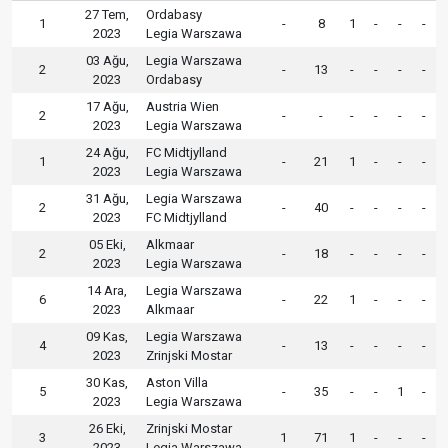
27 Tem,
Ordabasy
1
-
8
1
-
-
-
2023
Legia Warszawa
03 Ağu,
Legia Warszawa
2
-
13
-
-
-
-
2023
Ordabasy
17 Ağu,
Austria Wien
2
-
-
-
-
-
-
2023
Legia Warszawa
24 Ağu,
FC Midtjylland
1
-
21
1
-
-
-
2023
Legia Warszawa
31 Ağu,
Legia Warszawa
2
-
40
-
-
-
-
2023
FC Midtjylland
05 Eki,
Alkmaar
2
-
18
-
-
-
-
2023
Legia Warszawa
14 Ara,
Legia Warszawa
6
-
22
1
-
-
-
2023
Alkmaar
09 Kas,
Legia Warszawa
4
-
13
-
-
-
-
2023
Zrinjski Mostar
30 Kas,
Aston Villa
5
-
35
-
-
1
-
2023
Legia Warszawa
26 Eki,
Zrinjski Mostar
3
1
71
1
-
-
-
2023
Legia Warszawa