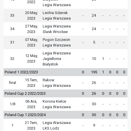
2022
Legia Warszawa
20 May,
Lechia Gdansk
33
-
24
-
-
-
-
2023
Legia Warszawa
27 May,
Legia Warszawa
34
-
24
-
-
-
-
2023
Slask Wroclaw
07 May,
Pogon Szczecin
31
-
5
-
-
-
-
2023
Legia Warszawa
Legia Warszawa
12 May,
32
Jagiellonia
-
10
1
-
-
-
2023
Bialystok
Poland 1 2022/2023
0
195
1
0
0
0
15 Tem,
Rakow
final
-
26
-
-
-
-
2023
Legia Warszawa
Poland Cup 2 2022/2023
0
26
0
0
0
0
06 Ara,
Korona Kielce
1/8
-
30
-
-
-
-
2023
Legia Warszawa
Poland Cup 1 2023/2024
0
30
0
0
0
0
21 Tem,
Legia Warszawa
1
-
9
-
-
-
-
2023
LKS Lodz