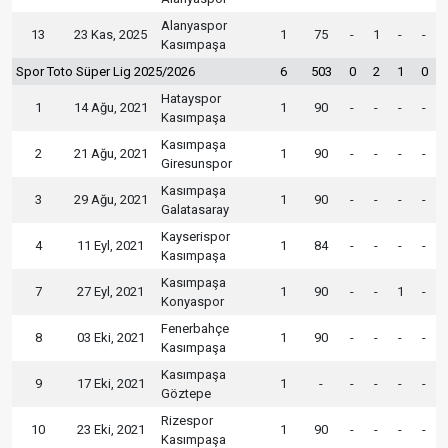
Alanyaspor
13
23 Kas, 2025
1
75
-
1
-
-
Kasımpaşa
Spor Toto Süper Lig 2025/2026
6
503
0
2
1
0
Hatayspor
1
14 Ağu, 2021
1
90
-
-
-
-
Kasımpaşa
Kasımpaşa
2
21 Ağu, 2021
1
90
-
-
-
-
Giresunspor
Kasımpaşa
3
29 Ağu, 2021
1
90
-
-
-
-
Galatasaray
Kayserispor
4
11 Eyl, 2021
1
84
-
-
-
-
Kasımpaşa
Kasımpaşa
7
27 Eyl, 2021
1
90
-
-
1
-
Konyaspor
Fenerbahçe
8
03 Eki, 2021
1
90
-
-
-
-
Kasımpaşa
Kasımpaşa
9
17 Eki, 2021
1
-
-
-
-
-
Göztepe
Rizespor
10
23 Eki, 2021
1
90
-
-
-
-
Kasımpaşa