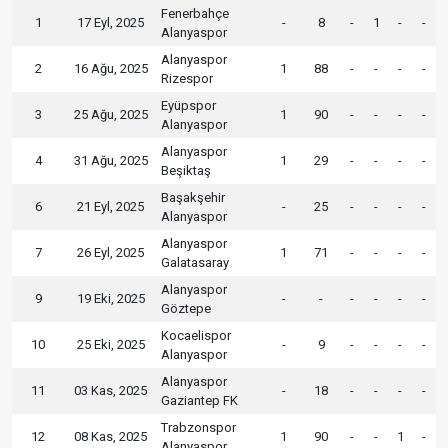
Fenerbahçe
1
17 Eyl, 2025
-
8
-
1
-
-
Alanyaspor
Alanyaspor
2
16 Ağu, 2025
1
88
-
-
-
-
Rizespor
Eyüpspor
3
25 Ağu, 2025
1
90
-
-
-
-
Alanyaspor
Alanyaspor
4
31 Ağu, 2025
1
29
-
-
-
-
Beşiktaş
Başakşehir
6
21 Eyl, 2025
-
25
-
-
-
-
Alanyaspor
Alanyaspor
7
26 Eyl, 2025
1
71
-
-
-
-
Galatasaray
Alanyaspor
9
19 Eki, 2025
-
-
-
-
-
-
Göztepe
Kocaelispor
10
25 Eki, 2025
-
9
-
-
-
-
Alanyaspor
Alanyaspor
11
03 Kas, 2025
-
18
-
-
-
-
Gaziantep FK
Trabzonspor
12
08 Kas, 2025
1
90
-
-
1
-
Alanyaspor