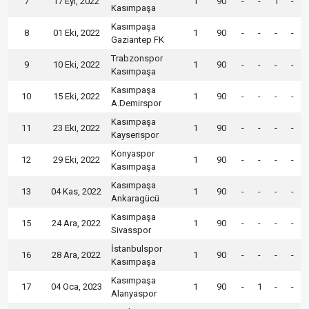
7
17 Eyl, 2022
1
90
-
-
1
-
Kasımpaşa
Kasımpaşa
8
01 Eki, 2022
1
90
-
-
-
-
Gaziantep FK
Trabzonspor
9
10 Eki, 2022
1
90
-
-
-
-
Kasımpaşa
Kasımpaşa
10
15 Eki, 2022
1
90
-
-
-
-
A.Demirspor
Kasımpaşa
11
23 Eki, 2022
1
90
-
-
-
-
Kayserispor
Konyaspor
12
29 Eki, 2022
1
90
-
-
-
-
Kasımpaşa
Kasımpaşa
13
04 Kas, 2022
1
90
-
-
-
-
Ankaragücü
Kasımpaşa
15
24 Ara, 2022
1
90
-
-
-
-
Sivasspor
İstanbulspor
16
28 Ara, 2022
1
90
-
-
-
-
Kasımpaşa
Kasımpaşa
17
04 Oca, 2023
1
90
-
1
-
-
Alanyaspor