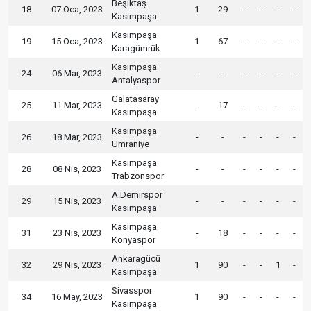
Beşiktaş
18
07 Oca, 2023
1
29
-
-
-
-
Kasımpaşa
Kasımpaşa
19
15 Oca, 2023
1
67
-
-
-
-
Karagümrük
Kasımpaşa
24
06 Mar, 2023
-
-
-
-
-
-
Antalyaspor
Galatasaray
25
11 Mar, 2023
-
17
-
-
-
-
Kasımpaşa
Kasımpaşa
26
18 Mar, 2023
-
-
-
-
-
-
Ümraniye
Kasımpaşa
28
08 Nis, 2023
-
-
-
-
-
-
Trabzonspor
A.Demirspor
29
15 Nis, 2023
-
-
-
-
-
-
Kasımpaşa
Kasımpaşa
31
23 Nis, 2023
-
18
-
-
-
-
Konyaspor
Ankaragücü
32
29 Nis, 2023
1
90
-
-
1
-
Kasımpaşa
Sivasspor
34
16 May, 2023
1
90
-
-
-
-
Kasımpaşa