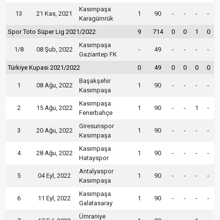
Kasımpaşa
13
21 Kas, 2021
1
90
-
-
-
-
Karagümrük
Spor Toto Süper Lig 2021/2022
9
714
0
0
1
0
Kasımpaşa
1/8
08 Şub, 2022
-
49
-
-
-
-
Gaziantep FK
Türkiye Kupası 2021/2022
0
49
0
0
0
0
Başakşehir
1
08 Ağu, 2022
1
90
-
-
-
-
Kasımpaşa
Kasımpaşa
2
15 Ağu, 2022
1
90
-
-
1
-
Fenerbahçe
Giresunspor
3
20 Ağu, 2022
1
90
-
-
-
-
Kasımpaşa
Kasımpaşa
4
28 Ağu, 2022
1
90
-
-
-
-
Hatayspor
Antalyaspor
5
04 Eyl, 2022
1
90
-
-
-
-
Kasımpaşa
Kasımpaşa
6
11 Eyl, 2022
1
90
-
-
-
-
Galatasaray
Ümraniye