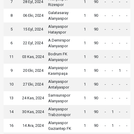
7
28 Eyl, 2024
1
90
-
-
-
-
Rizespor
Galatasaray
8
06 Eki, 2024
1
90
-
-
-
-
Alanyaspor
Alanyaspor
5
15 Eyl, 2024
1
90
-
-
-
-
Hatayspor
A.Demirspor
6
22 Eyl, 2024
1
90
-
-
-
-
Alanyaspor
Bodrum FK
11
03 Kas, 2024
1
90
-
-
-
-
Alanyaspor
Alanyaspor
9
20 Eki, 2024
1
90
-
-
1
-
Kasımpaşa
Alanyaspor
10
27 Eki, 2024
1
90
-
-
-
-
Antalyaspor
Samsunspor
13
24 Kas, 2024
1
90
-
-
-
-
Alanyaspor
Alanyaspor
14
30 Kas, 2024
1
90
-
1
-
-
Trabzonspor
Alanyaspor
16
14 Ara, 2024
1
90
-
1
-
-
Gaziantep FK