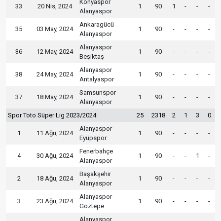
Konyaspor
33
20 Nis, 2024
1
90
1
-
-
-
Alanyaspor
Ankaragücü
35
03 May, 2024
1
90
-
-
-
-
Alanyaspor
Alanyaspor
36
12 May, 2024
1
90
-
-
-
-
Beşiktaş
Alanyaspor
38
24 May, 2024
1
90
-
-
-
-
Antalyaspor
Samsunspor
37
18 May, 2024
1
90
-
-
-
-
Alanyaspor
Spor Toto Süper Lig 2023/2024
25
2318
2
1
3
0
Alanyaspor
1
11 Ağu, 2024
1
90
-
-
-
-
Eyüpspor
Fenerbahçe
4
30 Ağu, 2024
1
90
-
-
1
-
Alanyaspor
Başakşehir
2
18 Ağu, 2024
1
90
-
-
-
-
Alanyaspor
Alanyaspor
3
23 Ağu, 2024
1
90
-
-
-
-
Göztepe
Alanyaspor