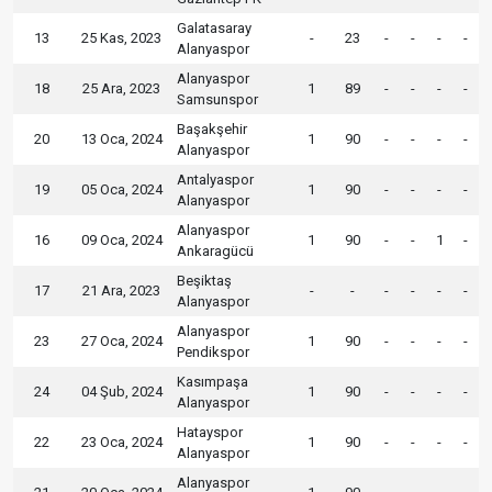
Galatasaray
13
25 Kas, 2023
-
23
-
-
-
-
Alanyaspor
Alanyaspor
18
25 Ara, 2023
1
89
-
-
-
-
Samsunspor
Başakşehir
20
13 Oca, 2024
1
90
-
-
-
-
Alanyaspor
Antalyaspor
19
05 Oca, 2024
1
90
-
-
-
-
Alanyaspor
Alanyaspor
16
09 Oca, 2024
1
90
-
-
1
-
Ankaragücü
Beşiktaş
17
21 Ara, 2023
-
-
-
-
-
-
Alanyaspor
Alanyaspor
23
27 Oca, 2024
1
90
-
-
-
-
Pendikspor
Kasımpaşa
24
04 Şub, 2024
1
90
-
-
-
-
Alanyaspor
Hatayspor
22
23 Oca, 2024
1
90
-
-
-
-
Alanyaspor
Alanyaspor