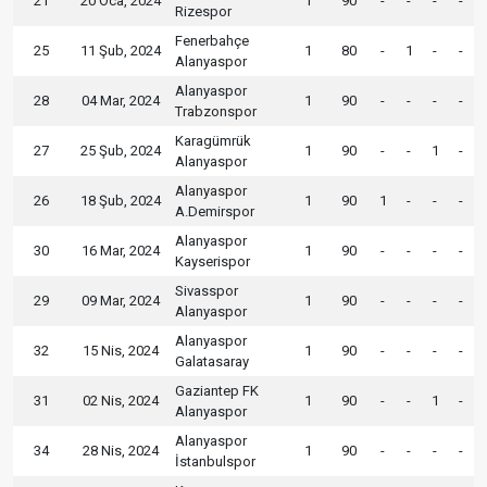
21
20 Oca, 2024
1
90
-
-
-
-
Rizespor
Fenerbahçe
25
11 Şub, 2024
1
80
-
1
-
-
Alanyaspor
Alanyaspor
28
04 Mar, 2024
1
90
-
-
-
-
Trabzonspor
Karagümrük
27
25 Şub, 2024
1
90
-
-
1
-
Alanyaspor
Alanyaspor
26
18 Şub, 2024
1
90
1
-
-
-
A.Demirspor
Alanyaspor
30
16 Mar, 2024
1
90
-
-
-
-
Kayserispor
Sivasspor
29
09 Mar, 2024
1
90
-
-
-
-
Alanyaspor
Alanyaspor
32
15 Nis, 2024
1
90
-
-
-
-
Galatasaray
Gaziantep FK
31
02 Nis, 2024
1
90
-
-
1
-
Alanyaspor
Alanyaspor
34
28 Nis, 2024
1
90
-
-
-
-
İstanbulspor