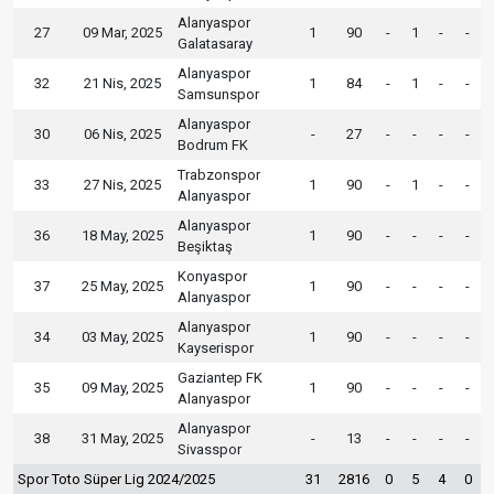
Alanyaspor
27
09 Mar, 2025
1
90
-
1
-
-
Galatasaray
Alanyaspor
32
21 Nis, 2025
1
84
-
1
-
-
Samsunspor
Alanyaspor
30
06 Nis, 2025
-
27
-
-
-
-
Bodrum FK
Trabzonspor
33
27 Nis, 2025
1
90
-
1
-
-
Alanyaspor
Alanyaspor
36
18 May, 2025
1
90
-
-
-
-
Beşiktaş
Konyaspor
37
25 May, 2025
1
90
-
-
-
-
Alanyaspor
Alanyaspor
34
03 May, 2025
1
90
-
-
-
-
Kayserispor
Gaziantep FK
35
09 May, 2025
1
90
-
-
-
-
Alanyaspor
Alanyaspor
38
31 May, 2025
-
13
-
-
-
-
Sivasspor
Spor Toto Süper Lig 2024/2025
31
2816
0
5
4
0