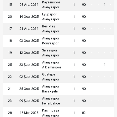
Kayserispor
15
08 Ara, 2024
1
90
-
-
1
-
Alanyaspor
Eyüpspor
20
19 Oca, 2025
1
90
-
-
-
-
Alanyaspor
Beşiktaş
17
21 Ara, 2024
1
90
-
-
-
-
Alanyaspor
Alanyaspor
18
03 Oca, 2025
1
90
-
-
-
-
Konyaspor
Sivasspor
19
12 Oca, 2025
1
90
-
-
-
-
Alanyaspor
Alanyaspor
25
23 Şub, 2025
1
90
-
-
1
-
A.Demirspor
Göztepe
22
02 Şub, 2025
1
90
-
-
-
-
Alanyaspor
Alanyaspor
21
25 Oca, 2025
1
90
-
-
-
-
Başakşehir
Alanyaspor
23
09 Şub, 2025
1
90
-
-
-
-
Fenerbahçe
Kasımpaşa
28
15 Mar, 2025
1
82
-
-
-
-
Alanyaspor