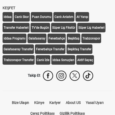
KEŞFET
iddaa
Canlı Skor
Puan Durumu
Canlı Anlatım
At Yarışı
Transfer Haberleri
TV'de Bugün
Süper Lig Fikstür
Süper Lig Haberleri
iddaa Programı
Galatasaray
Fenerbahçe
Beşiktaş
Trabzonspor
Galatasaray Transfer
Fenerbahçe Transfer
Beşiktaş Transfer
Trabzonspor Transfer
Canlı İzle
iddaa Sonuçları
Aktif Sayaç
Takip Et
Bize Ulaşın
Künye
Kariyer
About US
Yasal Uyarı
Çerez Politikası
Gizlilik Politikası