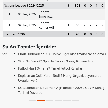
Nations League 3 2024/2025
3
301
0
0
1
0
Kosova
1
06 Haz, 2025
-
-
-
-
-
-
Ermenistan
Kosova
1
09 Haz, 2025
1
46
-
-
-
-
Komor Adl.
Friendlies 1 2025
1
46
0
0
0
0
Şu An Popüler İçerikler
Puan Durumunda AG, OM ve Diğer Kısaltmalar Ne Anlama Gelir?
Skor Ne Demek? Sporda Skor ve Sonuç Kavramları
Futbol Nasıl Oynanır? Temel Futbol Kuralları
Deplasman Golü Kuralı Nedir? Hangi Organizasyonlarda
Uygulanıyor?
DGS Sonuçları Ne Zaman Açıklanacak 2026? ÖSYM Sonuç
Tarihini Duyurdu