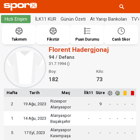
İLK11 KUR
Günün Özeti
At Yarışı Bankoları
TV'
Hızlı Erişim
Takımım
Fikstür
Puan Durumu
Canlı Skor
Florent Hadergjonaj
94 / Defans
31.7.1994 ()
Boy:
Kilo:
182
73
Hafta
Tarih
Maç
İlk11
Süre
Rizespor
2
19 Ağu, 2023
-
9
-
-
-
-
Alanyaspor
Alanyaspor
1
14 Ağu, 2023
-
-
-
-
-
-
Başakşehir
Alanyaspor
5
17 Eyl, 2023
-
-
-
-
-
-
Kasımpaşa