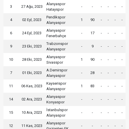
Alanyaspor
3
27 Ağu, 2023
-
-
-
-
-
-
Hatayspor
Pendikspor
4
02 Eyl, 2023
1
90
-
-
-
-
Alanyaspor
Alanyaspor
6
24 Eyl, 2023
-
17
-
-
-
-
Fenerbahçe
Trabzonspor
9
23 Eki, 2023
-
9
-
-
-
-
Alanyaspor
Alanyaspor
10
28 Eki, 2023
1
90
-
-
-
-
Sivasspor
A.Demirspor
7
01 Eki, 2023
-
28
-
-
-
-
Alanyaspor
Kayserispor
11
06 Kas, 2023
1
83
-
-
-
-
Alanyaspor
Alanyaspor
14
02 Ara, 2023
-
-
-
-
-
-
Konyaspor
İstanbulspor
15
10 Ara, 2023
-
-
-
-
-
-
Alanyaspor
Alanyaspor
12
11 Kas, 2023
-
-
-
-
-
-
Gaziantep FK