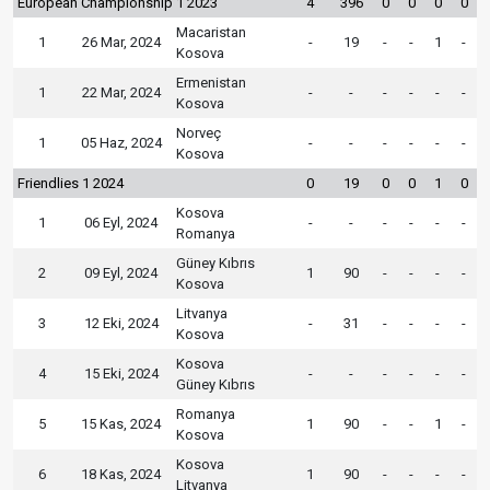
European Championship 1 2023
4
396
0
0
0
0
Macaristan
1
26 Mar, 2024
-
19
-
-
1
-
Kosova
Ermenistan
1
22 Mar, 2024
-
-
-
-
-
-
Kosova
Norveç
1
05 Haz, 2024
-
-
-
-
-
-
Kosova
Friendlies 1 2024
0
19
0
0
1
0
Kosova
1
06 Eyl, 2024
-
-
-
-
-
-
Romanya
Güney Kıbrıs
2
09 Eyl, 2024
1
90
-
-
-
-
Kosova
Litvanya
3
12 Eki, 2024
-
31
-
-
-
-
Kosova
Kosova
4
15 Eki, 2024
-
-
-
-
-
-
Güney Kıbrıs
Romanya
5
15 Kas, 2024
1
90
-
-
1
-
Kosova
Kosova
6
18 Kas, 2024
1
90
-
-
-
-
Litvanya