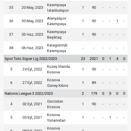
Kasımpaşa
35
20 May, 2023
1
90
-
-
-
-
İstanbulspor
Alanyaspor
36
30 May, 2023
1
90
-
-
1
-
Kasımpaşa
Kasımpaşa
37
03 Haz, 2023
1
90
-
-
-
-
Beşiktaş
Karagümrük
38
06 Haz, 2023
-
-
-
-
-
-
Kasımpaşa
Spor Toto Süper Lig 2022/2023
23
2021
0
1
4
0
Kuzey İrlanda
5
24 Eyl, 2022
1
90
-
-
-
-
Kosova
Kosova
6
27 Eyl, 2022
1
89
-
-
-
-
Güney Kıbrıs
Nations League 3 2022/2023
2
179
0
0
0
0
Gürcistan
4
02 Eyl, 2021
1
90
-
-
-
-
Kosova
Kosova
5
05 Eyl, 2021
1
-
-
1
-
-
Yunanistan
Kosova
6
08 Eyl, 2021
1
-
-
-
-
-