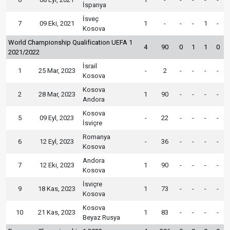
İspanya
İsveç
7
09 Eki, 2021
1
-
-
-
1
-
Kosova
World Championship Qualification UEFA 1
4
90
0
1
1
0
2021/2022
İsrail
1
25 Mar, 2023
-
2
-
-
-
-
Kosova
Kosova
2
28 Mar, 2023
1
90
-
-
-
-
Andora
Kosova
5
09 Eyl, 2023
-
22
-
-
-
-
İsviçre
Romanya
6
12 Eyl, 2023
-
36
-
-
-
-
Kosova
Andora
7
12 Eki, 2023
1
90
-
-
-
-
Kosova
İsviçre
9
18 Kas, 2023
1
73
-
-
-
-
Kosova
Kosova
10
21 Kas, 2023
1
83
-
-
-
-
Beyaz Rusya