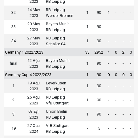
2023
RB Leipzig
14 May,
RB Leipzig
32
1
90
1
-
-
-
2023
Werder Bremen
20 May,
Bayern Munih
33
1
90
-
-
-
-
2023
RB Leipzig
27 May,
RB Leipzig
34
1
90
-
-
-
-
2023
Schalke 04
Germany 1 2022/2023
33
2952
4
0
2
0
12 Ağu,
Bayern Munih
final
1
90
-
-
-
-
2023
RB Leipzig
Germany Cup 4 2022/2023
1
90
0
0
0
0
19 Ağu,
Leverkusen
1
1
90
-
-
-
-
2023
RB Leipzig
25 Ağu,
RB Leipzig
2
1
90
-
-
-
-
2023
VfB Stuttgart
03 Eyl,
Union Berlin
3
1
90
-
-
-
-
2023
RB Leipzig
27 Oca,
VfB Stuttgart
19
-
5
-
-
-
-
2024
RB Leipzig