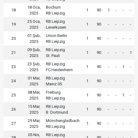
18 Oca,
Bochum
18
1
90
1
-
-
-
2025
RB Leipzig
25 Oca,
RB Leipzig
19
1
90
-
-
-
-
2025
Leverkusen
01 Şub,
Union Berlin
20
1
90
-
-
-
-
2025
RB Leipzig
09 Şub,
RB Leipzig
21
1
90
-
-
-
1
2025
St. Pauli
23 Şub,
RB Leipzig
23
1
90
-
-
1
-
2025
FC Heidenheim
01 Mar,
RB Leipzig
24
1
90
-
-
-
-
2025
Mainz 05
08 Mar,
Freiburg
25
1
90
-
-
1
-
2025
RB Leipzig
15 Mar,
RB Leipzig
26
1
90
-
-
-
-
2025
B. Dortmund
29 Mar,
Mönchengladbach
27
1
90
-
-
-
-
2025
RB Leipzig
05 Nis,
RB Leipzig
28
1
90
-
-
-
-