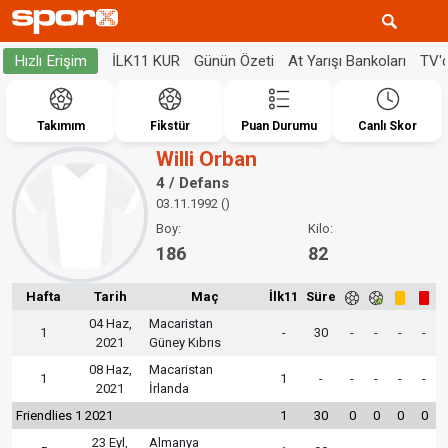
İLK11 KUR
Günün Özeti
At Yarışı Bankoları
TV'
Hızlı Erişim
Takımım
Fikstür
Puan Durumu
Canlı Skor
Willi Orban
4 / Defans
03.11.1992 ()
Boy:
Kilo:
186
82
Hafta
Tarih
Maç
İlk11
Süre
04 Haz,
Macaristan
1
-
30
-
-
-
-
2021
Güney Kıbrıs
08 Haz,
Macaristan
1
1
-
-
-
-
-
2021
İrlanda
Friendlies 1 2021
1
30
0
0
0
0
23 Eyl,
Almanya