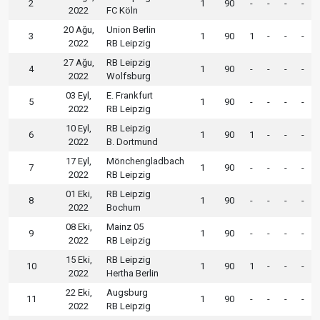
2
1
90
-
-
-
-
2022
FC Köln
20 Ağu,
Union Berlin
3
1
90
1
-
-
-
2022
RB Leipzig
27 Ağu,
RB Leipzig
4
1
90
-
-
-
-
2022
Wolfsburg
03 Eyl,
E. Frankfurt
5
1
90
-
-
-
-
2022
RB Leipzig
10 Eyl,
RB Leipzig
6
1
90
1
-
-
-
2022
B. Dortmund
17 Eyl,
Mönchengladbach
7
1
90
-
-
-
-
2022
RB Leipzig
01 Eki,
RB Leipzig
8
1
90
-
-
-
-
2022
Bochum
08 Eki,
Mainz 05
9
1
90
-
-
-
-
2022
RB Leipzig
15 Eki,
RB Leipzig
10
1
90
1
-
-
-
2022
Hertha Berlin
22 Eki,
Augsburg
11
1
90
-
-
-
-
2022
RB Leipzig