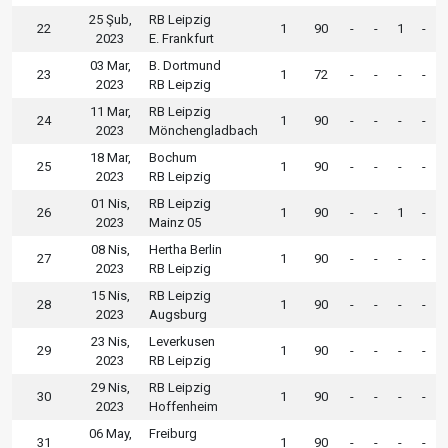
25 Şub,
RB Leipzig
22
1
90
-
-
1
-
2023
E. Frankfurt
03 Mar,
B. Dortmund
23
1
72
-
-
-
-
2023
RB Leipzig
11 Mar,
RB Leipzig
24
1
90
-
-
-
-
2023
Mönchengladbach
18 Mar,
Bochum
25
1
90
-
-
-
-
2023
RB Leipzig
01 Nis,
RB Leipzig
26
1
90
-
-
1
-
2023
Mainz 05
08 Nis,
Hertha Berlin
27
1
90
-
-
-
-
2023
RB Leipzig
15 Nis,
RB Leipzig
28
1
90
-
-
-
-
2023
Augsburg
23 Nis,
Leverkusen
29
1
90
-
-
-
-
2023
RB Leipzig
29 Nis,
RB Leipzig
30
1
90
-
-
-
-
2023
Hoffenheim
06 May,
Freiburg
31
1
90
-
-
-
-