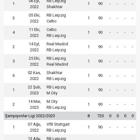
06 Eyl,
RB Leipzig
1
1
90
-
-
-
-
2022
Shakhtar
05 Eki,
RB Leipzig
3
1
90
-
-
-
-
2022
Celtic
11 Eki,
Celtic
4
1
90
-
-
-
-
2022
RB Leipzig
14 Eyl,
Real Madrid
2
1
90
-
-
-
-
2022
RB Leipzig
25 Eki,
RB Leipzig
5
1
90
-
-
-
-
2022
Real Madrid
02 Kas,
Shakhtar
6
1
90
-
-
-
-
2022
RB Leipzig
22 Şub,
RB Leipzig
1
1
90
-
-
-
-
2023
M.City
14 Mar,
M.City
2
1
90
-
-
-
-
2023
RB Leipzig
Şampiyonlar Ligi 2022/2023
8
720
0
0
0
0
07 Ağu,
VfB Stuttgart
1
1
90
-
-
-
-
2022
RB Leipzig
13 Ağu,
RB Leipzig