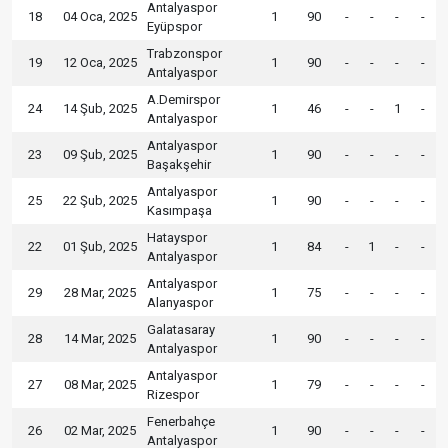
Antalyaspor
18
04 Oca, 2025
1
90
-
-
-
-
Eyüpspor
Trabzonspor
19
12 Oca, 2025
1
90
-
-
-
-
Antalyaspor
A.Demirspor
24
14 Şub, 2025
1
46
-
-
1
-
Antalyaspor
Antalyaspor
23
09 Şub, 2025
1
90
-
-
-
-
Başakşehir
Antalyaspor
25
22 Şub, 2025
1
90
-
-
-
-
Kasımpaşa
Hatayspor
22
01 Şub, 2025
1
84
-
1
-
-
Antalyaspor
Antalyaspor
29
28 Mar, 2025
1
75
-
-
-
-
Alanyaspor
Galatasaray
28
14 Mar, 2025
1
90
-
-
-
-
Antalyaspor
Antalyaspor
27
08 Mar, 2025
1
79
-
-
-
-
Rizespor
Fenerbahçe
26
02 Mar, 2025
1
90
-
-
-
-
Antalyaspor