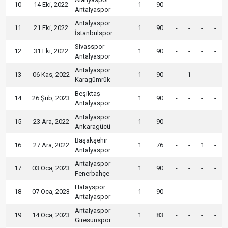
10
14 Eki, 2022
1
90
-
-
-
-
Antalyaspor
Antalyaspor
11
21 Eki, 2022
1
90
-
-
-
-
İstanbulspor
Sivasspor
12
31 Eki, 2022
1
90
-
-
-
-
Antalyaspor
Antalyaspor
13
06 Kas, 2022
1
90
-
1
-
-
Karagümrük
Beşiktaş
14
26 Şub, 2023
1
90
-
-
-
-
Antalyaspor
Antalyaspor
15
23 Ara, 2022
1
90
-
-
-
-
Ankaragücü
Başakşehir
16
27 Ara, 2022
1
76
-
-
1
-
Antalyaspor
Antalyaspor
17
03 Oca, 2023
1
90
-
-
-
-
Fenerbahçe
Hatayspor
18
07 Oca, 2023
1
90
-
-
-
-
Antalyaspor
Antalyaspor
19
14 Oca, 2023
1
83
-
-
-
-
Giresunspor