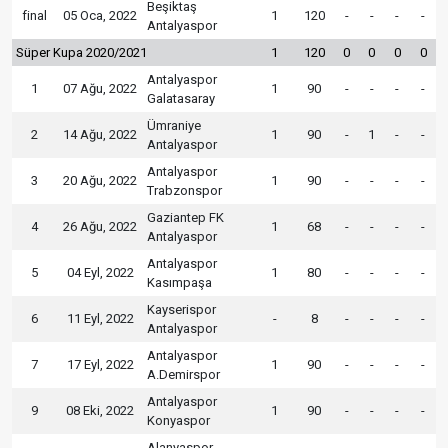
Beşiktaş
final
05 Oca, 2022
1
120
-
-
-
-
Antalyaspor
Süper Kupa 2020/2021
1
120
0
0
0
0
Antalyaspor
1
07 Ağu, 2022
1
90
-
-
-
-
Galatasaray
Ümraniye
2
14 Ağu, 2022
1
90
-
1
-
-
Antalyaspor
Antalyaspor
3
20 Ağu, 2022
1
90
-
-
-
-
Trabzonspor
Gaziantep FK
4
26 Ağu, 2022
1
68
-
-
-
-
Antalyaspor
Antalyaspor
5
04 Eyl, 2022
1
80
-
-
-
-
Kasımpaşa
Kayserispor
6
11 Eyl, 2022
-
8
-
-
-
-
Antalyaspor
Antalyaspor
7
17 Eyl, 2022
1
90
-
-
-
-
A.Demirspor
Antalyaspor
9
08 Eki, 2022
1
90
-
-
-
-
Konyaspor
Alanyaspor