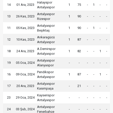
Hatayspor
14
01 Ara, 2023
1
75
-
1
-
-
Antalyaspor
Antalyaspor
13
26 Kas, 2023
1
90
-
-
-
-
Rizespor
Antalyaspor
11
05 Kas, 2023
1
90
-
1
-
-
Beşiktaş
Ankaragücü
12
10 Kas, 2023
1
87
-
-
-
-
Antalyaspor
A.Demirspor
18
24 Ara, 2023
1
82
-
-
1
-
Antalyaspor
Antalyaspor
19
05 Oca, 2024
-
-
-
-
-
-
Alanyaspor
Pendikspor
16
09 Oca, 2024
1
87
-
-
1
-
Antalyaspor
Antalyaspor
17
20 Ara, 2023
-
21
-
-
-
-
Kasımpaşa
Kayserispor
23
29 Oca, 2024
-
-
-
-
-
-
Antalyaspor
Antalyaspor
24
03 Şub, 2024
-
-
-
-
-
-
Fenerbahçe