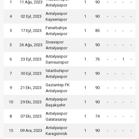
1
11 Ağu, 2023
1
90
-
-
-
-
Antalyaspor
Antalyaspor
4
02 Eyl, 2023
1
90
-
-
-
-
Kayserispor
Fenerbahçe
5
17 Eyl, 2023
1
85
-
-
-
-
Antalyaspor
Sivasspor
3
26 Ağu, 2023
1
90
-
-
-
-
Antalyaspor
Antalyaspor
6
23 Eyl, 2023
1
76
-
-
1
-
Samsunspor
İstanbulspor
7
30 Eyl, 2023
1
90
-
-
-
-
Antalyaspor
Gaziantep FK
9
21 Eki, 2023
1
90
-
-
-
-
Antalyaspor
Antalyaspor
10
29 Eki, 2023
1
90
-
-
-
-
Başakşehir
Antalyaspor
8
07 Eki, 2023
1
74
-
-
-
-
Galatasaray
Antalyaspor
15
09 Ara, 2023
1
90
-
-
-
-
Karagümrük