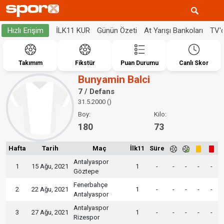
İLK11 KUR
Günün Özeti
At Yarışı Bankoları
TV'
Hızlı Erişim
Takımım
Fikstür
Puan Durumu
Canlı Skor
Bunyamin Balci
7 / Defans
31.5.2000 ()
Boy:
Kilo:
180
73
Hafta
Tarih
Maç
İlk11
Süre
Antalyaspor
1
15 Ağu, 2021
1
-
-
-
-
-
Göztepe
Fenerbahçe
2
22 Ağu, 2021
1
-
-
-
-
-
Antalyaspor
Antalyaspor
3
27 Ağu, 2021
1
-
-
-
-
-
Rizespor