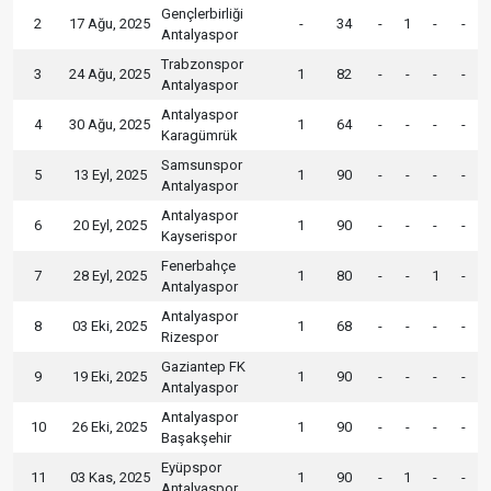
Gençlerbirliği
2
17 Ağu, 2025
-
34
-
1
-
-
Antalyaspor
Trabzonspor
3
24 Ağu, 2025
1
82
-
-
-
-
Antalyaspor
Antalyaspor
4
30 Ağu, 2025
1
64
-
-
-
-
Karagümrük
Samsunspor
5
13 Eyl, 2025
1
90
-
-
-
-
Antalyaspor
Antalyaspor
6
20 Eyl, 2025
1
90
-
-
-
-
Kayserispor
Fenerbahçe
7
28 Eyl, 2025
1
80
-
-
1
-
Antalyaspor
Antalyaspor
8
03 Eki, 2025
1
68
-
-
-
-
Rizespor
Gaziantep FK
9
19 Eki, 2025
1
90
-
-
-
-
Antalyaspor
Antalyaspor
10
26 Eki, 2025
1
90
-
-
-
-
Başakşehir
Eyüpspor
11
03 Kas, 2025
1
90
-
1
-
-
Antalyaspor