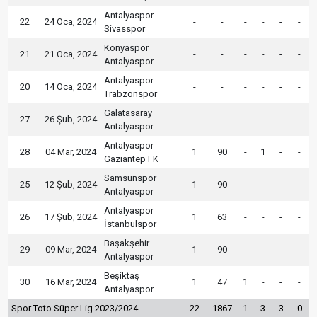
Antalyaspor
22
24 Oca, 2024
-
-
-
-
-
-
Sivasspor
Konyaspor
21
21 Oca, 2024
-
-
-
-
-
-
Antalyaspor
Antalyaspor
20
14 Oca, 2024
-
-
-
-
-
-
Trabzonspor
Galatasaray
27
26 Şub, 2024
-
-
-
-
-
-
Antalyaspor
Antalyaspor
28
04 Mar, 2024
1
90
-
1
-
-
Gaziantep FK
Samsunspor
25
12 Şub, 2024
1
90
-
-
-
-
Antalyaspor
Antalyaspor
26
17 Şub, 2024
1
63
-
-
-
-
İstanbulspor
Başakşehir
29
09 Mar, 2024
1
90
-
-
-
-
Antalyaspor
Beşiktaş
30
16 Mar, 2024
1
47
1
-
-
-
Antalyaspor
Spor Toto Süper Lig 2023/2024
22
1867
1
3
3
0