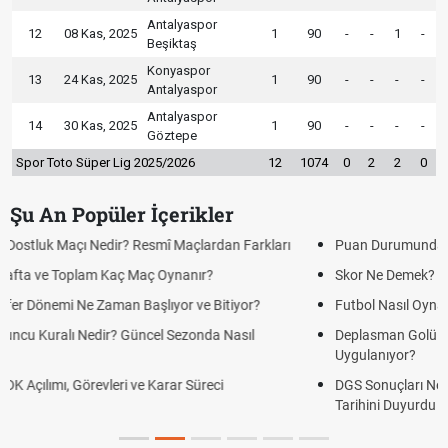
Antalyaspor
12
08 Kas, 2025
1
90
-
-
1
-
Beşiktaş
Konyaspor
13
24 Kas, 2025
1
90
-
-
-
-
Antalyaspor
Antalyaspor
14
30 Kas, 2025
1
90
-
-
-
-
Göztepe
Spor Toto Süper Lig 2025/2026
12
1074
0
2
2
0
Şu An Popüler İçerikler
Puan Durumunda AG, OM ve Diğer Kısaltmalar Ne Anlama Gelir?
Skor Ne Demek? Sporda Skor ve Sonuç Kavramları
Futbol Nasıl Oynanır? Temel Futbol Kuralları
Deplasman Golü Kuralı Nedir? Hangi Organizasyonlarda
Uygulanıyor?
DGS Sonuçları Ne Zaman Açıklanacak 2026? ÖSYM Sonuç
Tarihini Duyurdu