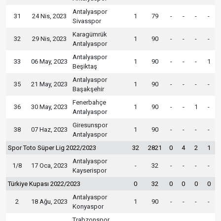
Antalyaspor
31
24 Nis, 2023
1
79
-
-
-
-
Sivasspor
Karagümrük
32
29 Nis, 2023
1
90
-
-
-
-
Antalyaspor
Antalyaspor
33
06 May, 2023
1
90
-
-
-
1
Beşiktaş
Antalyaspor
35
21 May, 2023
1
90
-
-
-
-
Başakşehir
Fenerbahçe
36
30 May, 2023
1
90
-
-
1
-
Antalyaspor
Giresunspor
38
07 Haz, 2023
1
90
-
-
-
-
Antalyaspor
Spor Toto Süper Lig 2022/2023
32
2821
0
4
2
1
Antalyaspor
1/8
17 Oca, 2023
-
32
-
-
-
-
Kayserispor
Türkiye Kupası 2022/2023
0
32
0
0
0
0
Antalyaspor
2
18 Ağu, 2023
1
90
-
-
-
-
Konyaspor
Trabzonspor