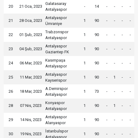
Galatasaray
20
21 Oca, 2023
-
14
-
-
-
-
Antalyaspor
Antalyaspor
21
28 Oca, 2023
1
90
-
-
-
-
Ümraniye
Trabzonspor
22
01 Şub, 2023
1
90
-
-
-
-
Antalyaspor
Antalyaspor
23
04 Şub, 2023
1
90
-
-
-
-
Gaziantep FK
Kasımpaşa
24
06 Mar, 2023
1
90
-
-
-
-
Antalyaspor
Antalyaspor
25
11 Mar, 2023
1
90
-
1
-
-
Kayserispor
A.Demirspor
26
18 Mar, 2023
1
73
-
-
-
-
Antalyaspor
Konyaspor
28
07 Nis, 2023
1
90
-
1
-
-
Antalyaspor
Antalyaspor
29
14 Nis, 2023
1
90
-
-
-
-
Alanyaspor
İstanbulspor
30
19 Nis, 2023
1
90
-
-
-
-
Antalyaspor