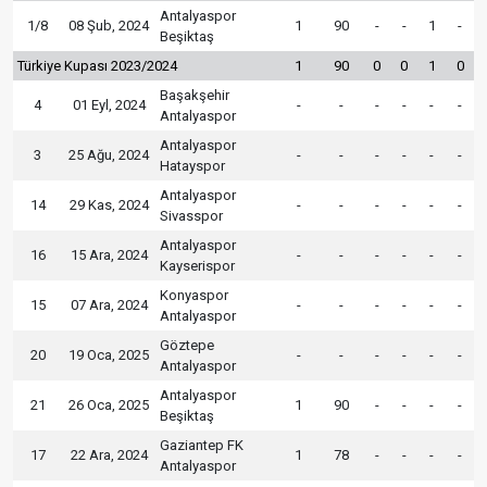
Antalyaspor
1/8
08 Şub, 2024
1
90
-
-
1
-
Beşiktaş
Türkiye Kupası 2023/2024
1
90
0
0
1
0
Başakşehir
4
01 Eyl, 2024
-
-
-
-
-
-
Antalyaspor
Antalyaspor
3
25 Ağu, 2024
-
-
-
-
-
-
Hatayspor
Antalyaspor
14
29 Kas, 2024
-
-
-
-
-
-
Sivasspor
Antalyaspor
16
15 Ara, 2024
-
-
-
-
-
-
Kayserispor
Konyaspor
15
07 Ara, 2024
-
-
-
-
-
-
Antalyaspor
Göztepe
20
19 Oca, 2025
-
-
-
-
-
-
Antalyaspor
Antalyaspor
21
26 Oca, 2025
1
90
-
-
-
-
Beşiktaş
Gaziantep FK
17
22 Ara, 2024
1
78
-
-
-
-
Antalyaspor