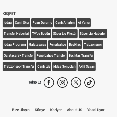
KEŞFET
iddaa
Canlı Skor
Puan Durumu
Canlı Anlatım
At Yarışı
Transfer Haberleri
TV'de Bugün
Süper Lig Fikstür
Süper Lig Haberleri
iddaa Programı
Galatasaray
Fenerbahçe
Beşiktaş
Trabzonspor
Galatasaray Transfer
Fenerbahçe Transfer
Beşiktaş Transfer
Trabzonspor Transfer
Canlı İzle
iddaa Sonuçları
Aktif Sayaç
Takip Et
Bize Ulaşın
Künye
Kariyer
About US
Yasal Uyarı