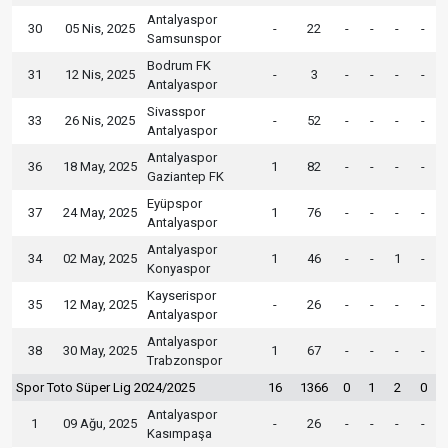
Antalyaspor
30
05 Nis, 2025
-
22
-
-
-
-
Samsunspor
Bodrum FK
31
12 Nis, 2025
-
3
-
-
-
-
Antalyaspor
Sivasspor
33
26 Nis, 2025
-
52
-
-
-
-
Antalyaspor
Antalyaspor
36
18 May, 2025
1
82
-
-
-
-
Gaziantep FK
Eyüpspor
37
24 May, 2025
1
76
-
-
-
-
Antalyaspor
Antalyaspor
34
02 May, 2025
1
46
-
-
1
-
Konyaspor
Kayserispor
35
12 May, 2025
-
26
-
-
-
-
Antalyaspor
Antalyaspor
38
30 May, 2025
1
67
-
-
-
-
Trabzonspor
Spor Toto Süper Lig 2024/2025
16
1366
0
1
2
0
Antalyaspor
1
09 Ağu, 2025
-
26
-
-
-
-
Kasımpaşa