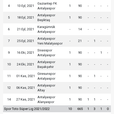
Gaziantep FK
4
13 Eyl, 2021
1
90
-
-
-
-
Antalyaspor
Antalyaspor
5
18 Eyl, 2021
1
90
-
-
-
-
Beşiktaş
Karagümrük
6
21 Eyl, 2021
-
14
-
-
-
-
Antalyaspor
Antalyaspor
7
25 Eyl, 2021
-
21
-
1
-
-
Yeni Malatyaspor
Sivasspor
9
16 Eki, 2021
1
90
-
-
1
-
Antalyaspor
Antalyaspor
10
24 Eki, 2021
1
90
-
-
-
-
Başakşehir
Giresunspor
11
01 Kas, 2021
1
90
-
1
-
-
Antalyaspor
Antalyaspor
12
06 Kas, 2021
1
90
-
-
-
-
Altay
Antalyaspor
14
27 Kas, 2021
1
90
1
1
-
-
Alanyaspor
Spor Toto Süper Lig 2021/2022
10
665
1
3
1
0