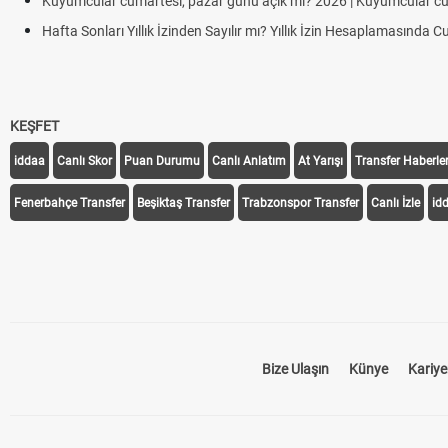
Kuyumcular cumartesi, pazar günü açık mı? 2026 | Kuyumcular c
Hafta Sonları Yıllık İzinden Sayılır mı? Yıllık İzin Hesaplamasında 
KEŞFET
iddaa
Canlı Skor
Puan Durumu
Canlı Anlatım
At Yarışı
Transfer Haberler
Fenerbahçe Transfer
Beşiktaş Transfer
Trabzonspor Transfer
Canlı İzle
id
Bize Ulaşın
Künye
Kariye