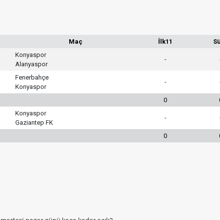
Maç
İlk11
S
Konyaspor
-
Alanyaspor
Fenerbahçe
-
Konyaspor
0
Konyaspor
-
Gaziantep FK
0