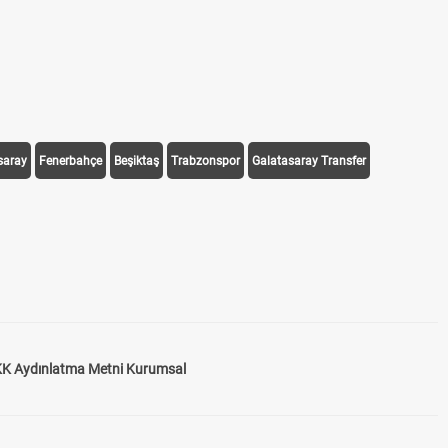
saray
Fenerbahçe
Beşiktaş
Trabzonspor
Galatasaray Transfer
K Aydınlatma Metni Kurumsal