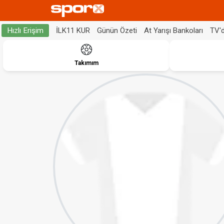
İLK11 KUR
Günün Özeti
At Yarışı Bankoları
TV'
Hızlı Erişim
Takımım