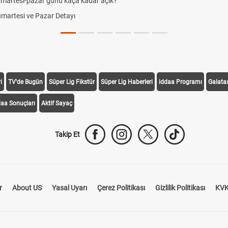
umartesi-pazar günü kaça kadar açık?
Cumartesi ve Pazar Detayı
i
TV'de Bugün
Süper Lig Fikstür
Süper Lig Haberleri
iddaa Programı
Galata
daa Sonuçları
Aktif Sayaç
Takip Et
r
About US
Yasal Uyarı
Çerez Politikası
Gizlilik Politikası
KVK