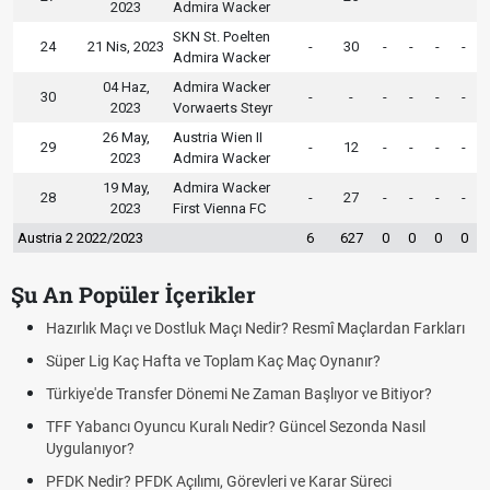
2023
Admira Wacker
SKN St. Poelten
24
21 Nis, 2023
-
30
-
-
-
-
Admira Wacker
04 Haz,
Admira Wacker
30
-
-
-
-
-
-
2023
Vorwaerts Steyr
26 May,
Austria Wien II
29
-
12
-
-
-
-
2023
Admira Wacker
19 May,
Admira Wacker
28
-
27
-
-
-
-
2023
First Vienna FC
Austria 2 2022/2023
6
627
0
0
0
0
Şu An Popüler İçerikler
çı Nedir? Resmî Maçlardan Farkları
Puan Durumunda AG, OM ve Diğ
plam Kaç Maç Oynanır?
Skor Ne Demek? Sporda Skor v
Ne Zaman Başlıyor ve Bitiyor?
Futbol Nasıl Oynanır? Temel Fut
Nedir? Güncel Sezonda Nasıl
Deplasman Golü Kuralı Nedir?
Uygulanıyor?
örevleri ve Karar Süreci
DGS Sonuçları Ne Zaman Açık