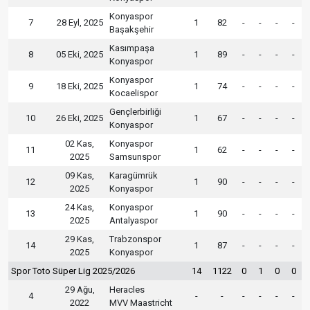
Konyaspor
7
28 Eyl, 2025
1
82
-
-
-
-
Başakşehir
Kasımpaşa
8
05 Eki, 2025
1
89
-
-
-
-
Konyaspor
Konyaspor
9
18 Eki, 2025
1
74
-
-
-
-
Kocaelispor
Gençlerbirliği
10
26 Eki, 2025
1
67
-
-
-
-
Konyaspor
02 Kas,
Konyaspor
11
1
62
-
-
-
-
2025
Samsunspor
09 Kas,
Karagümrük
12
1
90
-
-
-
-
2025
Konyaspor
24 Kas,
Konyaspor
13
1
90
-
-
-
-
2025
Antalyaspor
29 Kas,
Trabzonspor
14
1
87
-
-
-
-
2025
Konyaspor
Spor Toto Süper Lig 2025/2026
14
1122
0
1
0
0
29 Ağu,
Heracles
4
-
-
-
-
-
-
2022
MVV Maastricht