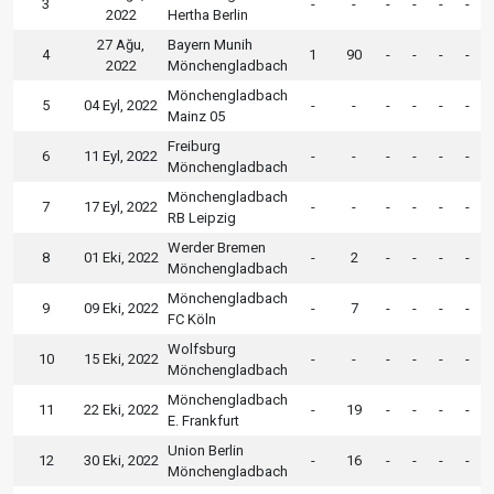
3
-
-
-
-
-
-
2022
Hertha Berlin
27 Ağu,
Bayern Munih
4
1
90
-
-
-
-
2022
Mönchengladbach
Mönchengladbach
5
04 Eyl, 2022
-
-
-
-
-
-
Mainz 05
Freiburg
6
11 Eyl, 2022
-
-
-
-
-
-
Mönchengladbach
Mönchengladbach
7
17 Eyl, 2022
-
-
-
-
-
-
RB Leipzig
Werder Bremen
8
01 Eki, 2022
-
2
-
-
-
-
Mönchengladbach
Mönchengladbach
9
09 Eki, 2022
-
7
-
-
-
-
FC Köln
Wolfsburg
10
15 Eki, 2022
-
-
-
-
-
-
Mönchengladbach
Mönchengladbach
11
22 Eki, 2022
-
19
-
-
-
-
E. Frankfurt
Union Berlin
12
30 Eki, 2022
-
16
-
-
-
-
Mönchengladbach