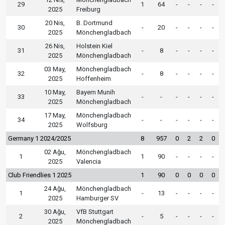
29
1
64
-
-
-
-
2025
Freiburg
20 Nis,
B. Dortmund
30
-
20
-
-
-
-
2025
Mönchengladbach
26 Nis,
Holstein Kiel
31
-
8
-
-
-
-
2025
Mönchengladbach
03 May,
Mönchengladbach
32
-
8
-
-
-
-
2025
Hoffenheim
10 May,
Bayern Munih
33
-
-
-
-
-
-
2025
Mönchengladbach
17 May,
Mönchengladbach
34
-
-
-
-
-
-
2025
Wolfsburg
Germany 1 2024/2025
8
957
0
2
2
0
02 Ağu,
Mönchengladbach
1
1
90
-
-
-
-
2025
Valencia
Club Friendlies 1 2025
1
90
0
0
0
0
24 Ağu,
Mönchengladbach
1
-
13
-
-
-
-
2025
Hamburger SV
30 Ağu,
VfB Stuttgart
2
-
5
-
-
-
-
2025
Mönchengladbach