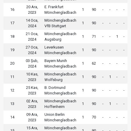
20 Ara,
E. Frankfurt
16
1
90
-
-
-
-
2023
Mönchengladbach
14 Oca,
Mönchengladbach
17
1
90
-
-
-
-
2024
VfB Stuttgart
21 Oca,
Mönchengladbach
18
1
71
-
-
1
-
2024
Augsburg
27 Oca,
Leverkusen
19
1
90
-
-
-
-
2024
Mönchengladbach
03 Şub,
Bayern Munih
20
1
62
-
-
-
-
2024
Mönchengladbach
10 Kas,
Mönchengladbach
11
1
90
-
1
-
-
2023
Wolfsburg
25 Kas,
B. Dortmund
12
1
90
-
-
-
-
2023
Mönchengladbach
02 Ara,
Mönchengladbach
13
1
90
-
1
-
-
2023
Hoffenheim
09 Ara,
Union Berlin
14
1
70
-
-
-
-
2023
Mönchengladbach
15 Ara,
Mönchengladbach
15
1
90
-
-
-
-