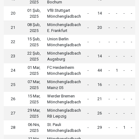
2025
Bochum
01 Şub,
VfB Stuttgart
20
-
14
-
-
-
-
2025
Mönchengladbach
08 Şub,
Mönchengladbach
21
-
20
-
-
-
-
2025
E. Frankfurt
15 Şub,
Union Berlin
22
-
-
-
-
-
-
2025
Mönchengladbach
22 Şub,
Mönchengladbach
23
-
14
-
-
-
-
2025
Augsburg
01 Mar,
FC Heidenheim
24
-
44
-
1
-
-
2025
Mönchengladbach
07 Mar,
Mönchengladbach
25
-
16
-
-
-
-
2025
Mainz 05
15 Mar,
Werder Bremen
26
-
21
-
-
-
-
2025
Mönchengladbach
29 Mar,
Mönchengladbach
27
-
26
-
-
-
-
2025
RB Leipzig
06 Nis,
St. Pauli
28
-
29
-
-
1
-
2025
Mönchengladbach
12 Nis,
Mönchengladbach