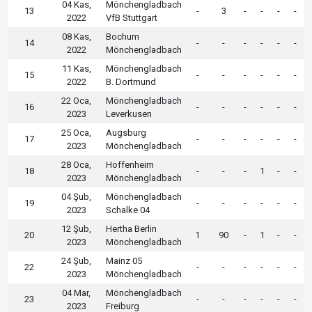
04 Kas,
Mönchengladbach
13
-
3
-
-
-
-
2022
VfB Stuttgart
08 Kas,
Bochum
14
-
-
-
-
-
-
2022
Mönchengladbach
11 Kas,
Mönchengladbach
15
-
-
-
-
-
-
2022
B. Dortmund
22 Oca,
Mönchengladbach
16
-
-
-
-
-
-
2023
Leverkusen
25 Oca,
Augsburg
17
-
-
-
-
-
-
2023
Mönchengladbach
28 Oca,
Hoffenheim
18
-
-
-
1
-
-
2023
Mönchengladbach
04 Şub,
Mönchengladbach
19
-
-
-
-
-
-
2023
Schalke 04
12 Şub,
Hertha Berlin
20
1
90
-
1
-
-
2023
Mönchengladbach
24 Şub,
Mainz 05
22
-
-
-
-
-
-
2023
Mönchengladbach
04 Mar,
Mönchengladbach
23
-
-
-
-
-
-
2023
Freiburg