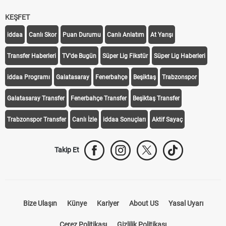
KEŞFET
iddaa
Canlı Skor
Puan Durumu
Canlı Anlatım
At Yarışı
Transfer Haberleri
TV'de Bugün
Süper Lig Fikstür
Süper Lig Haberleri
iddaa Programı
Galatasaray
Fenerbahçe
Beşiktaş
Trabzonspor
Galatasaray Transfer
Fenerbahçe Transfer
Beşiktaş Transfer
Trabzonspor Transfer
Canlı İzle
iddaa Sonuçları
Aktif Sayaç
Takip Et
Bize Ulaşın
Künye
Kariyer
About US
Yasal Uyarı
Çerez Politikası
Gizlilik Politikası