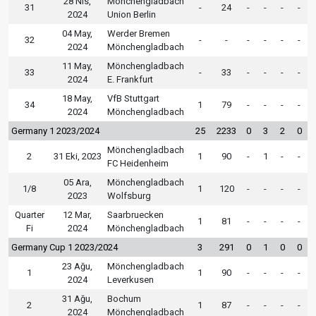
28 Nis,
Mönchengladbach
31
-
24
-
-
-
-
2024
Union Berlin
04 May,
Werder Bremen
32
-
-
-
-
-
-
2024
Mönchengladbach
11 May,
Mönchengladbach
33
-
33
-
-
-
-
2024
E. Frankfurt
18 May,
VfB Stuttgart
34
1
79
-
-
-
-
2024
Mönchengladbach
Germany 1 2023/2024
25
2233
0
3
2
0
Mönchengladbach
2
31 Eki, 2023
1
90
-
1
-
-
FC Heidenheim
05 Ara,
Mönchengladbach
1/8
1
120
-
-
-
-
2023
Wolfsburg
Quarter
12 Mar,
Saarbruecken
1
81
-
-
-
-
Fi
2024
Mönchengladbach
Germany Cup 1 2023/2024
3
291
0
1
0
0
23 Ağu,
Mönchengladbach
1
1
90
-
-
-
-
2024
Leverkusen
31 Ağu,
Bochum
2
1
87
-
-
-
-
2024
Mönchengladbach