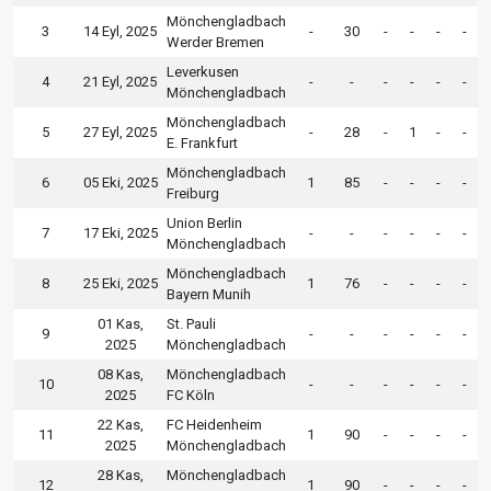
Mönchengladbach
3
14 Eyl, 2025
-
30
-
-
-
-
Werder Bremen
Leverkusen
4
21 Eyl, 2025
-
-
-
-
-
-
Mönchengladbach
Mönchengladbach
5
27 Eyl, 2025
-
28
-
1
-
-
E. Frankfurt
Mönchengladbach
6
05 Eki, 2025
1
85
-
-
-
-
Freiburg
Union Berlin
7
17 Eki, 2025
-
-
-
-
-
-
Mönchengladbach
Mönchengladbach
8
25 Eki, 2025
1
76
-
-
-
-
Bayern Munih
01 Kas,
St. Pauli
9
-
-
-
-
-
-
2025
Mönchengladbach
08 Kas,
Mönchengladbach
10
-
-
-
-
-
-
2025
FC Köln
22 Kas,
FC Heidenheim
11
1
90
-
-
-
-
2025
Mönchengladbach
28 Kas,
Mönchengladbach
12
1
90
-
-
-
-