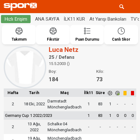
ANA SAYFA
İLK11 KUR
At Yarışı Bankoları
TV'
Hızlı Erişim
Takımım
Fikstür
Puan Durumu
Canlı Skor
Luca Netz
25 / Defans
15.5.2003 ()
Boy:
Kilo:
184
73
Hafta
Tarih
Maç
İlk11
Süre
Darmstadt
2
18 Eki, 2022
1
83
1
-
-
-
Mönchengladbach
Germany Cup 1 2022/2023
1
83
1
0
0
0
13 Ağu,
Schalke 04
2
-
-
-
-
-
-
2022
Mönchengladbach
19 Ağu,
Mönchengladbach