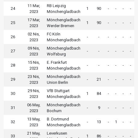
11 Mar,
RB Leipzig
24
1
90
-
-
-
-
2023
Mönchengladbach
17 Mar,
Mönchengladbach
25
1
90
-
-
-
-
2023
Werder Bremen
02 Nis,
FC Köln
26
-
-
-
-
-
-
2023
Mönchengladbach
09 Nis,
Mönchengladbach
27
-
-
-
-
-
-
2023
Wolfsburg
15 Nis,
E. Frankfurt
28
-
-
-
-
-
-
2023
Mönchengladbach
23 Nis,
Mönchengladbach
29
-
21
-
-
-
-
2023
Union Berlin
29 Nis,
VfB Stuttgart
30
1
84
-
-
-
-
2023
Mönchengladbach
06 May,
Mönchengladbach
31
-
9
-
-
-
-
2023
Bochum
13 May,
B. Dortmund
32
-
13
-
1
-
-
2023
Mönchengladbach
21 May,
Leverkusen
33
1
86
-
-
-
-