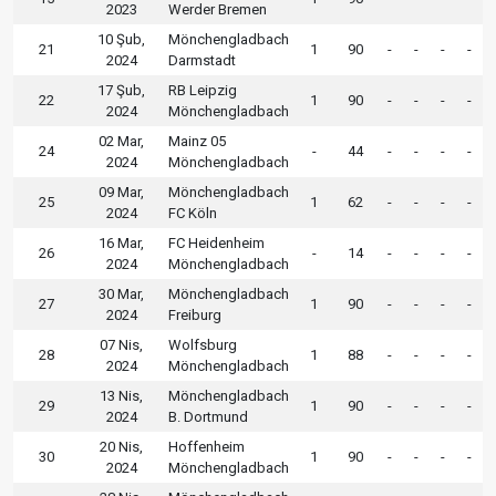
2023
Werder Bremen
10 Şub,
Mönchengladbach
21
1
90
-
-
-
-
2024
Darmstadt
17 Şub,
RB Leipzig
22
1
90
-
-
-
-
2024
Mönchengladbach
02 Mar,
Mainz 05
24
-
44
-
-
-
-
2024
Mönchengladbach
09 Mar,
Mönchengladbach
25
1
62
-
-
-
-
2024
FC Köln
16 Mar,
FC Heidenheim
26
-
14
-
-
-
-
2024
Mönchengladbach
30 Mar,
Mönchengladbach
27
1
90
-
-
-
-
2024
Freiburg
07 Nis,
Wolfsburg
28
1
88
-
-
-
-
2024
Mönchengladbach
13 Nis,
Mönchengladbach
29
1
90
-
-
-
-
2024
B. Dortmund
20 Nis,
Hoffenheim
30
1
90
-
-
-
-
2024
Mönchengladbach