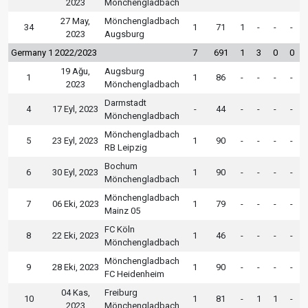
2023
Mönchengladbach
27 May,
Mönchengladbach
34
1
71
1
-
-
-
2023
Augsburg
Germany 1 2022/2023
7
691
1
3
0
0
19 Ağu,
Augsburg
1
1
86
-
-
-
-
2023
Mönchengladbach
Darmstadt
4
17 Eyl, 2023
-
44
-
-
-
-
Mönchengladbach
Mönchengladbach
5
23 Eyl, 2023
1
90
-
-
-
-
RB Leipzig
Bochum
6
30 Eyl, 2023
1
90
-
-
-
-
Mönchengladbach
Mönchengladbach
7
06 Eki, 2023
1
79
-
-
-
-
Mainz 05
FC Köln
8
22 Eki, 2023
1
46
-
-
-
-
Mönchengladbach
Mönchengladbach
9
28 Eki, 2023
1
90
-
-
-
-
FC Heidenheim
04 Kas,
Freiburg
10
1
81
-
1
1
-
2023
Mönchengladbach