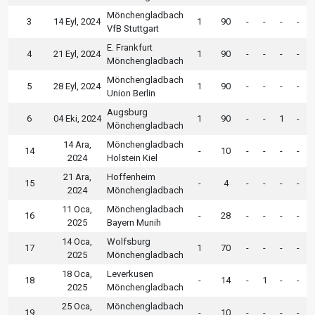
Mönchengladbach
3
14 Eyl, 2024
1
90
-
-
-
-
VfB Stuttgart
E. Frankfurt
4
21 Eyl, 2024
1
90
-
-
-
-
Mönchengladbach
Mönchengladbach
5
28 Eyl, 2024
1
90
-
-
-
-
Union Berlin
Augsburg
6
04 Eki, 2024
1
90
-
-
1
-
Mönchengladbach
14 Ara,
Mönchengladbach
14
-
10
-
-
-
-
2024
Holstein Kiel
21 Ara,
Hoffenheim
15
-
4
-
-
-
-
2024
Mönchengladbach
11 Oca,
Mönchengladbach
16
-
28
-
-
-
-
2025
Bayern Munih
14 Oca,
Wolfsburg
17
1
70
-
-
-
-
2025
Mönchengladbach
18 Oca,
Leverkusen
18
-
14
-
1
-
-
2025
Mönchengladbach
25 Oca,
Mönchengladbach
19
-
10
-
-
-
-