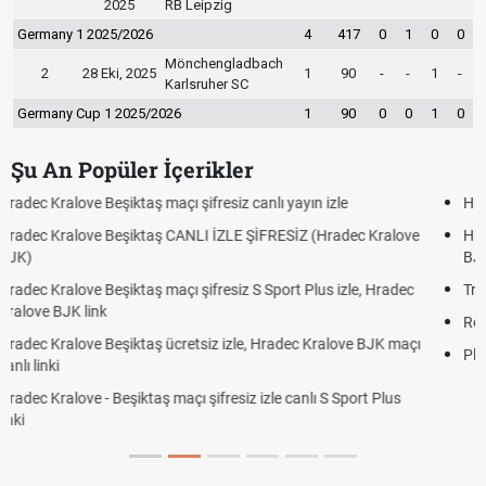
2025
RB Leipzig
Germany 1 2025/2026
4
417
0
1
0
0
Mönchengladbach
2
28 Eki, 2025
1
90
-
-
1
-
Karlsruher SC
Germany Cup 1 2025/2026
1
90
0
0
1
0
Şu An Popüler İçerikler
Hradec Kralove - Beşiktaş maçı şifresiz izle canlı tv100 linki
e
Hradec Kralove Beşiktaş maçı şifresiz tv100 izle, Hradec Kralove
BJK link
Trivela Nedir? Trivela Vuruşu Nasıl Yapılır?
Röveşata Nedir? Röveşata Vuruşu Nasıl Yapılır?
ı
Plonjon Nedir? Kalecilikte Plonjon Hareketi Nasıl Yapılır?