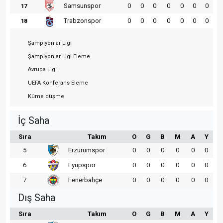
Samsunspor
0
0
0
0
0
0
0
17
Trabzonspor
0
0
0
0
0
0
0
18
Şampiyonlar Ligi
Şampiyonlar Ligi Eleme
Avrupa Ligi
UEFA Konferans Eleme
Küme düşme
İç Saha
Sıra
Takım
O
G
B
M
A
Y
5
Erzurumspor
0
0
0
0
0
0
6
Eyüpspor
0
0
0
0
0
0
7
Fenerbahçe
0
0
0
0
0
0
Dış Saha
Sıra
Takım
O
G
B
M
A
Y