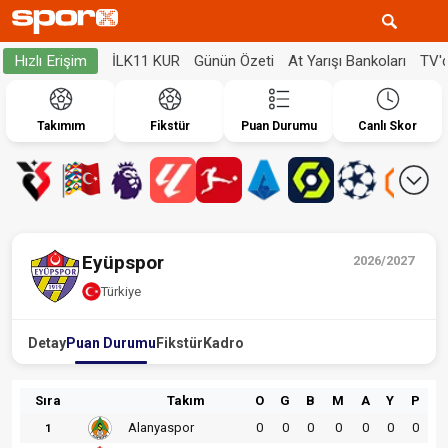
İLK11 KUR
Günün Özeti
At Yarışı Bankoları
TV'
Hızlı Erişim
Takımım
Fikstür
Puan Durumu
Canlı Skor
Eyüpspor
2026/2027
Türkiye
Detay
Puan Durumu
Fikstür
Kadro
Sıra
Takım
O
G
B
M
A
Y
P
Alanyaspor
0
0
0
0
0
0
0
1