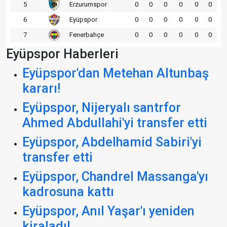
5
Erzurumspor
0
0
0
0
0
0
6
Eyüpspor
0
0
0
0
0
0
7
Fenerbahçe
0
0
0
0
0
0
Eyüpspor Haberleri
Eyüpspor'dan Metehan Altunbaş
kararı!
Eyüpspor, Nijeryalı santrfor
Ahmed Abdullahi'yi transfer etti
Eyüpspor, Abdelhamid Sabiri'yi
transfer etti
Eyüpspor, Chandrel Massanga'yı
kadrosuna kattı
Eyüpspor, Anıl Yaşar'ı yeniden
kiraladı!