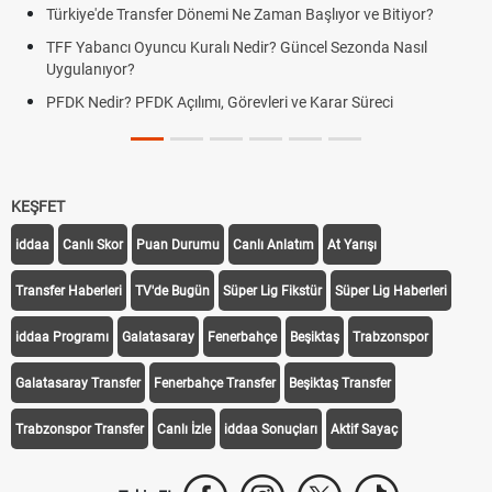
Türkiye'de Transfer Dönemi Ne Zaman Başlıyor ve Bitiyor?
F
TFF Yabancı Oyuncu Kuralı Nedir? Güncel Sezonda Nasıl
D
Uygulanıyor?
U
PFDK Nedir? PFDK Açılımı, Görevleri ve Karar Süreci
D
T
KEŞFET
iddaa
Canlı Skor
Puan Durumu
Canlı Anlatım
At Yarışı
Transfer Haberleri
TV'de Bugün
Süper Lig Fikstür
Süper Lig Haberleri
iddaa Programı
Galatasaray
Fenerbahçe
Beşiktaş
Trabzonspor
Galatasaray Transfer
Fenerbahçe Transfer
Beşiktaş Transfer
Trabzonspor Transfer
Canlı İzle
iddaa Sonuçları
Aktif Sayaç