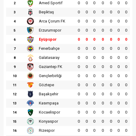
Amed Sportif
0
0
0
0
0
0
0
2
Beşiktaş
0
0
0
0
0
0
0
3
Arca Çorum FK
0
0
0
0
0
0
0
4
Erzurumspor
0
0
0
0
0
0
0
5
Eyüpspor
0
0
0
0
0
0
0
6
Fenerbahçe
0
0
0
0
0
0
0
7
Galatasaray
0
0
0
0
0
0
0
8
Gaziantep FK
0
0
0
0
0
0
0
9
Gençlerbirliği
0
0
0
0
0
0
0
10
Göztepe
0
0
0
0
0
0
0
11
Başakşehir
0
0
0
0
0
0
0
12
Kasımpaşa
0
0
0
0
0
0
0
13
Kocaelispor
0
0
0
0
0
0
0
14
Konyaspor
0
0
0
0
0
0
0
15
Rizespor
0
0
0
0
0
0
0
16