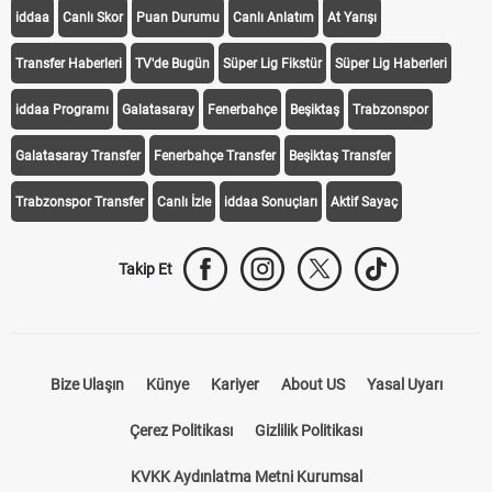
iddaa
Canlı Skor
Puan Durumu
Canlı Anlatım
At Yarışı
Transfer Haberleri
TV'de Bugün
Süper Lig Fikstür
Süper Lig Haberleri
iddaa Programı
Galatasaray
Fenerbahçe
Beşiktaş
Trabzonspor
Galatasaray Transfer
Fenerbahçe Transfer
Beşiktaş Transfer
Trabzonspor Transfer
Canlı İzle
iddaa Sonuçları
Aktif Sayaç
Takip Et
Bize Ulaşın
Künye
Kariyer
About US
Yasal Uyarı
Çerez Politikası
Gizlilik Politikası
KVKK Aydınlatma Metni Kurumsal