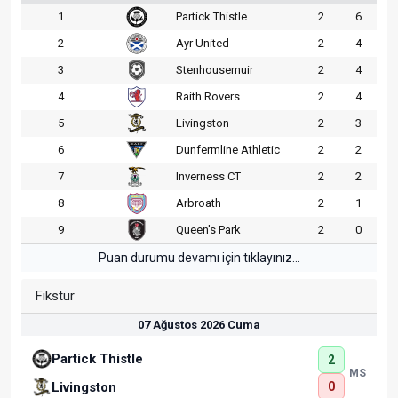
1
Partick Thistle
2
6
2
Ayr United
2
4
3
Stenhousemuir
2
4
4
Raith Rovers
2
4
5
Livingston
2
3
6
Dunfermline Athletic
2
2
7
Inverness CT
2
2
8
Arbroath
2
1
9
Queen's Park
2
0
Puan durumu devamı için tıklayınız...
Fikstür
07 Ağustos 2026 Cuma
Partick Thistle
2
MS
0
Livingston