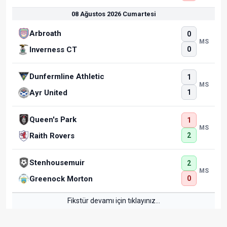
08 Ağustos 2026 Cumartesi
Arbroath
0
MS
0
Inverness CT
Dunfermline Athletic
1
MS
1
Ayr United
Queen's Park
1
MS
2
Raith Rovers
Stenhousemuir
2
MS
0
Greenock Morton
Fikstür devamı için tıklayınız...