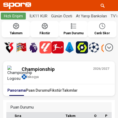
İLK11 KUR
Günün Özeti
At Yarışı Bankoları
TV'
Hızlı Erişim
Takımım
Fikstür
Puan Durumu
Canlı Skor
Championship
2026/2027
İskoçya
Panorama
Puan Durumu
Fikstür
Takımlar
Puan Durumu
Sıra
Takım
O
P