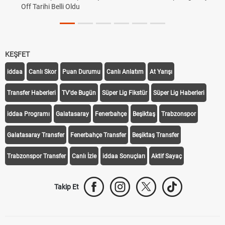
Off Tarihi Belli Oldu
KEŞFET
iddaa
Canlı Skor
Puan Durumu
Canlı Anlatım
At Yarışı
Transfer Haberleri
TV'de Bugün
Süper Lig Fikstür
Süper Lig Haberleri
iddaa Programı
Galatasaray
Fenerbahçe
Beşiktaş
Trabzonspor
Galatasaray Transfer
Fenerbahçe Transfer
Beşiktaş Transfer
Trabzonspor Transfer
Canlı İzle
iddaa Sonuçları
Aktif Sayaç
Takip Et