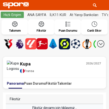
ANA SAYFA
İLK11 KUR
At Yarışı Bankoları
TV'
Hızlı Erişim
Takımım
Fikstür
Puan Durumu
Canlı Skor
Kupa
2026/2027
Fransa
Panorama
Puan Durumu
Fikstür
Takımlar
Fikstür
Fikstür devamı için tıklayınız...