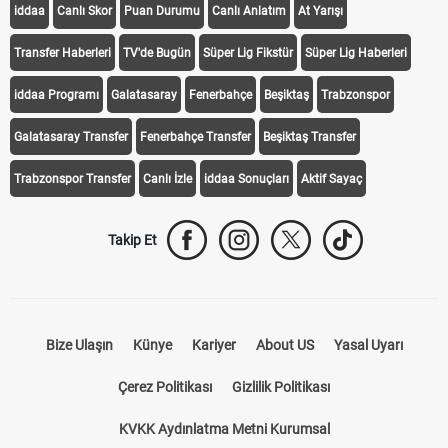
iddaa
Canlı Skor
Puan Durumu
Canlı Anlatım
At Yarışı
Transfer Haberleri
TV'de Bugün
Süper Lig Fikstür
Süper Lig Haberleri
iddaa Programı
Galatasaray
Fenerbahçe
Beşiktaş
Trabzonspor
Galatasaray Transfer
Fenerbahçe Transfer
Beşiktaş Transfer
Trabzonspor Transfer
Canlı İzle
iddaa Sonuçları
Aktif Sayaç
Takip Et
Bize Ulaşın
Künye
Kariyer
About US
Yasal Uyarı
Çerez Politikası
Gizlilik Politikası
KVKK Aydınlatma Metni Kurumsal