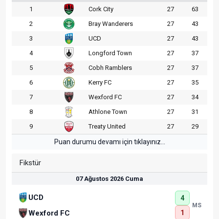
1
Cork City
27
63
2
Bray Wanderers
27
43
3
UCD
27
43
4
Longford Town
27
37
5
Cobh Ramblers
27
37
6
Kerry FC
27
35
7
Wexford FC
27
34
8
Athlone Town
27
31
9
Treaty United
27
29
Puan durumu devamı için tıklayınız...
Fikstür
07 Ağustos 2026 Cuma
UCD
4
MS
1
Wexford FC