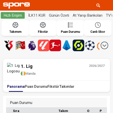
İLK11 KUR
Günün Özeti
At Yarışı Bankoları
TV'
Hızlı Erişim
Takımım
Fikstür
Puan Durumu
Canlı Skor
1. Lig
2026/2027
İrlanda
Panorama
Puan Durumu
Fikstür
Takımlar
Puan Durumu
Sıra
Takım
O
P