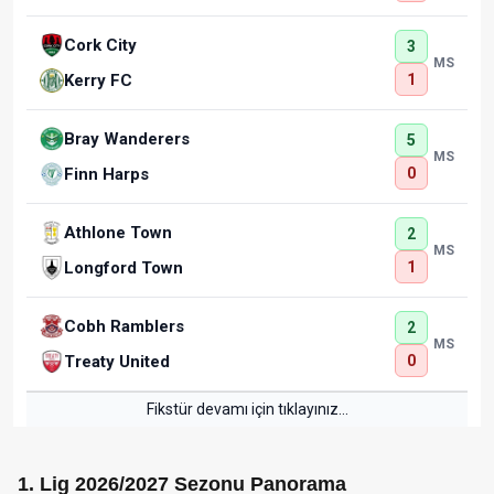
Cork City
3
MS
1
Kerry FC
Bray Wanderers
5
MS
0
Finn Harps
Athlone Town
2
MS
1
Longford Town
Cobh Ramblers
2
MS
0
Treaty United
Fikstür devamı için tıklayınız...
1. Lig 2026/2027 Sezonu Panorama