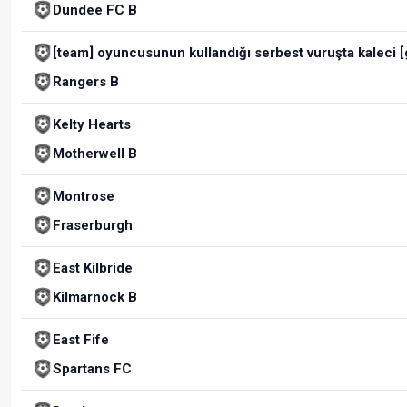
Dundee FC B
[team] oyuncusunun kullandığı serbest vuruşta kaleci 
Rangers B
Kelty Hearts
Motherwell B
Montrose
Fraserburgh
East Kilbride
Kilmarnock B
East Fife
Spartans FC