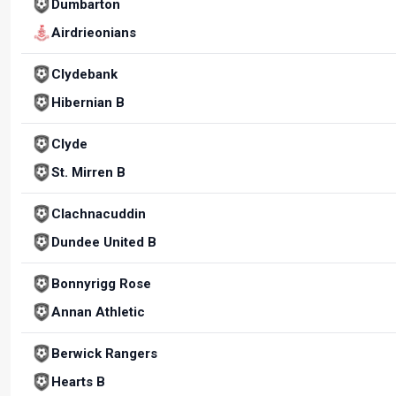
Dumbarton
Airdrieonians
Clydebank
Hibernian B
Clyde
St. Mirren B
Clachnacuddin
Dundee United B
Bonnyrigg Rose
Annan Athletic
Berwick Rangers
Hearts B