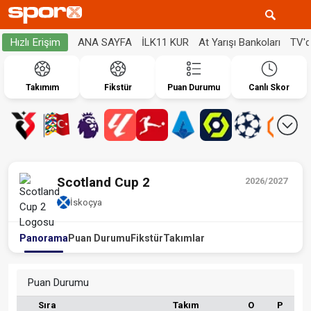
ANA SAYFA
İLK11 KUR
At Yarışı Bankoları
TV'
Hızlı Erişim
Takımım
Fikstür
Puan Durumu
Canlı Skor
Scotland Cup 2
2026/2027
İskoçya
Panorama
Puan Durumu
Fikstür
Takımlar
Puan Durumu
Sıra
Takım
O
P