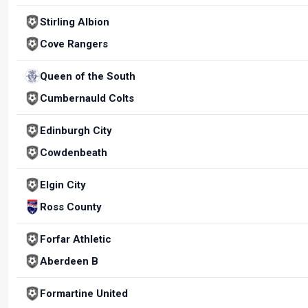
Stirling Albion
Cove Rangers
Queen of the South
Cumbernauld Colts
Edinburgh City
Cowdenbeath
Elgin City
Ross County
Forfar Athletic
Aberdeen B
Formartine United