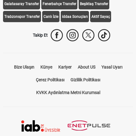
Galatasaray Transfer
Fenerbahçe Transfer
Beşiktaş Transfer
Trabzonspor Transfer
Canlı İzle
iddaa Sonuçları
Aktif Sayaç
Takip Et
Bize Ulaşın
Künye
Kariyer
About US
Yasal Uyarı
Çerez Politikası
Gizlilik Politikası
KVKK Aydınlatma Metni Kurumsal