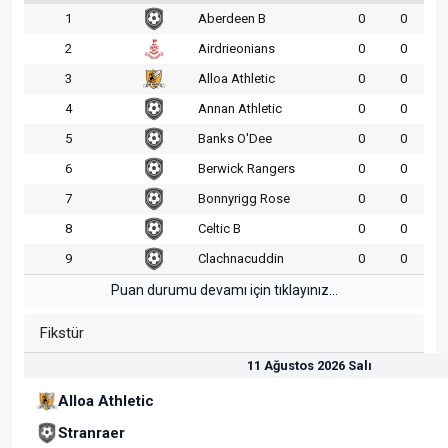
1
Aberdeen B
0
0
2
Airdrieonians
0
0
3
Alloa Athletic
0
0
4
Annan Athletic
0
0
5
Banks O'Dee
0
0
6
Berwick Rangers
0
0
7
Bonnyrigg Rose
0
0
8
Celtic B
0
0
9
Clachnacuddin
0
0
Puan durumu devamı için tıklayınız...
Fikstür
11 Ağustos 2026 Salı
Alloa Athletic
Stranraer