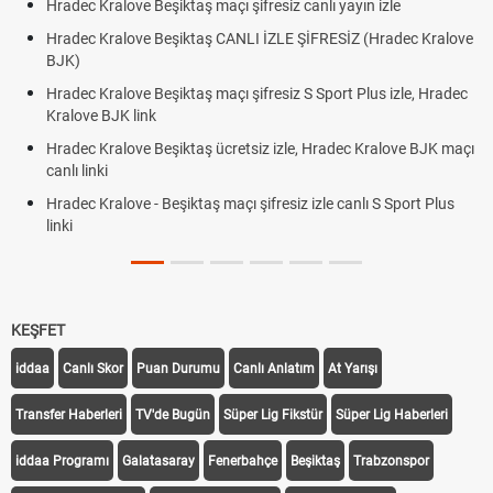
Hradec Kralove Beşiktaş maçı şifresiz canlı yayın izle
Hradec Kralove Beşiktaş CANLI İZLE ŞİFRESİZ (Hradec Kralove
BJK)
Hradec Kralove Beşiktaş maçı şifresiz S Sport Plus izle, Hradec
Kralove BJK link
Hradec Kralove Beşiktaş ücretsiz izle, Hradec Kralove BJK maçı
canlı linki
Hradec Kralove - Beşiktaş maçı şifresiz izle canlı S Sport Plus
linki
KEŞFET
iddaa
Canlı Skor
Puan Durumu
Canlı Anlatım
At Yarışı
Transfer Haberleri
TV'de Bugün
Süper Lig Fikstür
Süper Lig Haberleri
iddaa Programı
Galatasaray
Fenerbahçe
Beşiktaş
Trabzonspor