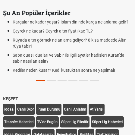
Şu An Popüler İçerikler
Kargalar ne kadar yaşar? İslam dininde karga ne anlama gelir?
Çeyrek ne kadar? Çeyrek altın fiyatı kaç TL?
Rüyada altın görmek ne anlama geliyor? 8 kısa maddede Altın
rüya tabiri
Sabır duası, duaları ve Sabır ile ilgili ayetler hadisler! Kuran'da
sabır nasıl anlatılır?
Kediler neden kusar? Kedi kustuktan sonra ne yapılmalı
KEŞFET
iddaa
Canlı Skor
Puan Durumu
Canlı Anlatım
At Yarışı
Transfer Haberleri
TV'de Bugün
Süper Lig Fikstür
Süper Lig Haberleri
iddaa Programı
Galatasaray
Fenerbahçe
Beşiktaş
Trabzonspor