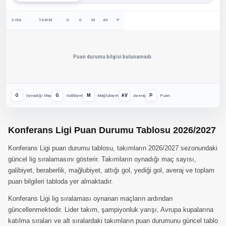
SIRA
TAKIM
O
G
M
AV
P
Puan durumu bilgisi bulunamadı.
O
G
M
AV
P
Oynadığı Maç
Galibiyet
Mağlubiyet
Averaj
Puan
Konferans Ligi Puan Durumu Tablosu 2026/2027
Konferans Ligi puan durumu tablosu, takımların 2026/2027 sezonundaki
güncel lig sıralamasını gösterir. Takımların oynadığı maç sayısı,
galibiyet, beraberlik, mağlubiyet, attığı gol, yediği gol, averaj ve toplam
puan bilgileri tabloda yer almaktadır.
Konferans Ligi lig sıralaması oynanan maçların ardından
güncellenmektedir. Lider takım, şampiyonluk yarışı, Avrupa kupalarına
katılma sıraları ve alt sıralardaki takımların puan durumunu güncel tablo