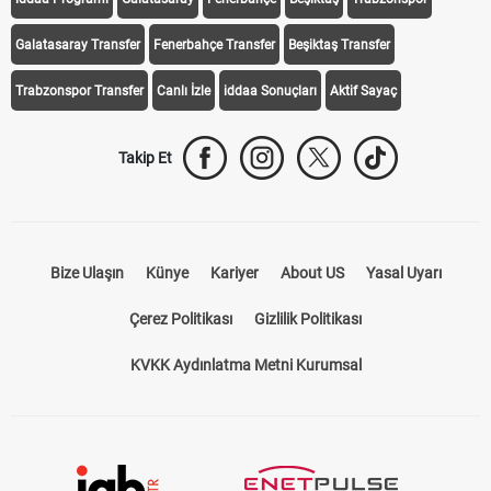
Galatasaray Transfer
Fenerbahçe Transfer
Beşiktaş Transfer
Trabzonspor Transfer
Canlı İzle
iddaa Sonuçları
Aktif Sayaç
Takip Et
Bize Ulaşın
Künye
Kariyer
About US
Yasal Uyarı
Çerez Politikası
Gizlilik Politikası
KVKK Aydınlatma Metni Kurumsal