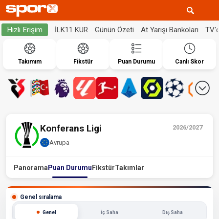
İLK11 KUR
Günün Özeti
At Yarışı Bankoları
TV'
Hızlı Erişim
Takımım
Fikstür
Puan Durumu
Canlı Skor
Konferans Ligi
2026/2027
Avrupa
Panorama
Puan Durumu
Fikstür
Takımlar
Genel sıralama
Genel
İç Saha
Dış Saha