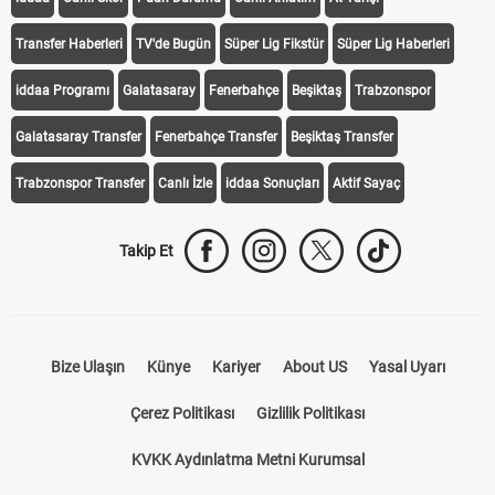
Transfer Haberleri
TV'de Bugün
Süper Lig Fikstür
Süper Lig Haberleri
iddaa Programı
Galatasaray
Fenerbahçe
Beşiktaş
Trabzonspor
Galatasaray Transfer
Fenerbahçe Transfer
Beşiktaş Transfer
Trabzonspor Transfer
Canlı İzle
iddaa Sonuçları
Aktif Sayaç
Takip Et
Bize Ulaşın
Künye
Kariyer
About US
Yasal Uyarı
Çerez Politikası
Gizlilik Politikası
KVKK Aydınlatma Metni Kurumsal