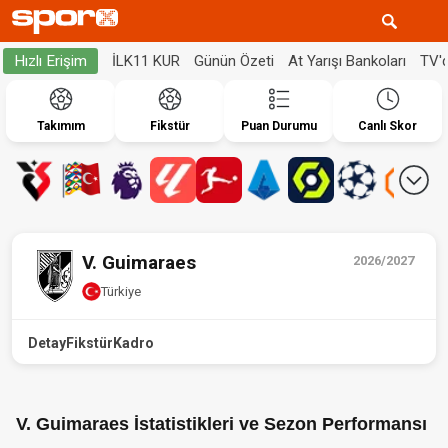
İLK11 KUR
Günün Özeti
At Yarışı Bankoları
TV'
Hızlı Erişim
Takımım
Fikstür
Puan Durumu
Canlı Skor
V. Guimaraes
2026/2027
Türkiye
Detay
Fikstür
Kadro
V. Guimaraes İstatistikleri ve Sezon Performansı