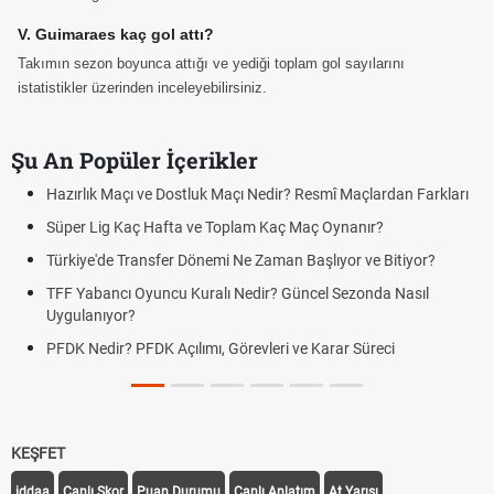
V. Guimaraes kaç gol attı?
Takımın sezon boyunca attığı ve yediği toplam gol sayılarını
istatistikler üzerinden inceleyebilirsiniz.
Şu An Popüler İçerikler
Hazırlık Maçı ve Dostluk Maçı Nedir? Resmî Maçlardan Farkları
Süper Lig Kaç Hafta ve Toplam Kaç Maç Oynanır?
Türkiye'de Transfer Dönemi Ne Zaman Başlıyor ve Bitiyor?
TFF Yabancı Oyuncu Kuralı Nedir? Güncel Sezonda Nasıl
Uygulanıyor?
PFDK Nedir? PFDK Açılımı, Görevleri ve Karar Süreci
KEŞFET
iddaa
Canlı Skor
Puan Durumu
Canlı Anlatım
At Yarışı