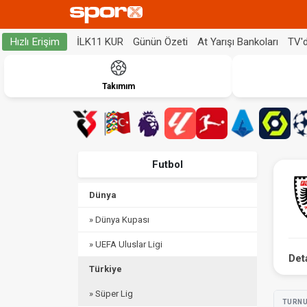
İLK11 KUR
Günün Özeti
At Yarışı Bankoları
TV'
Hızlı Erişim
Takımım
Futbol
Dünya
» Dünya Kupası
» UEFA Uluslar Ligi
Det
Türkiye
» Süper Lig
TURN