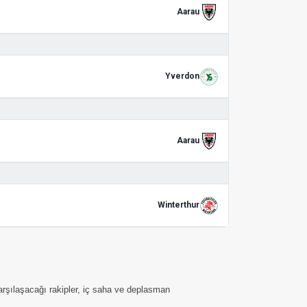
Aarau
Yverdon
Aarau
Winterthur
karşılaşacağı rakipler, iç saha ve deplasman