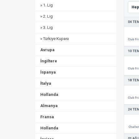
» 1. Lig
» 2. Lig
04 TE
» 3. Lig
» Türkiye Kupası
Avrupa
10 TE
İngiltere
İspanya
18 TE
İtalya
Hollanda
Almanya
24 TE
Fransa
Challen
Hollanda
01 AĞ