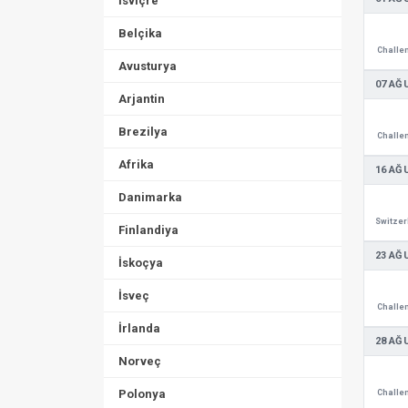
İsviçre
Belçika
Challen
Avusturya
07 AĞ
Arjantin
Brezilya
Challen
Afrika
16 AĞ
Danimarka
Finlandiya
23 AĞ
İskoçya
İsveç
Challen
İrlanda
28 AĞ
Norveç
Polonya
Challen