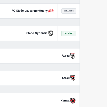
FC Stade Lausanne-Ouchy
BERABERE
Stade Nyonnais
GALIBIYET
Aarau
Aarau
Xamax