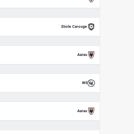
Etiole Carouge
Aarau
Wil
Aarau