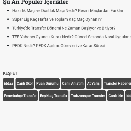
Şu An Popüler İçerikler
an Farkları
tiyor?
Nasıl Uygulanıyor?
KEŞFET
iddaa
Canlı Skor
Puan Durumu
Canlı Anlatım
At Yarışı
Transfer Haberler
Fenerbahçe Transfer
Beşiktaş Transfer
Trabzonspor Transfer
Canlı İzle
id