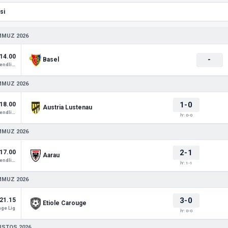
MMUZ 2026
14.00
-
Basel
Club Friendlies 1
MMUZ 2026
1-0
18.00
Austria Lustenau
Club Friendlies 1
İY: 0-0
MMUZ 2026
2-1
17.00
Aarau
Club Friendlies 1
İY: 1-1
MMUZ 2026
3-0
21.15
Etiole Carouge
ge Lig
İY: 0-0
USTOS 2026