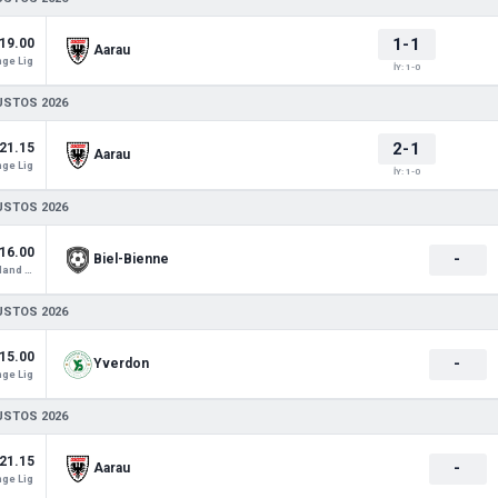
1-1
19.00
Aarau
ge Lig
İY: 1-0
USTOS 2026
2-1
21.15
Aarau
ge Lig
İY: 1-0
USTOS 2026
16.00
-
Biel-Bienne
Switzerland Cup 1
USTOS 2026
15.00
-
Yverdon
ge Lig
USTOS 2026
21.15
-
Aarau
ge Lig