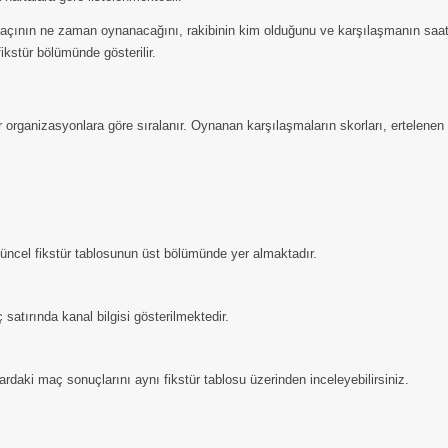
çının ne zaman oynanacağını, rakibinin kim olduğunu ve karşılaşmanın saatini
kstür bölümünde gösterilir.
r organizasyonlara göre sıralanır. Oynanan karşılaşmaların skorları, ertelenen
 güncel fikstür tablosunun üst bölümünde yer almaktadır.
satırında kanal bilgisi gösterilmektedir.
daki maç sonuçlarını aynı fikstür tablosu üzerinden inceleyebilirsiniz.