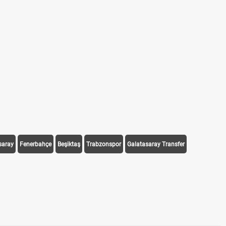
Puan Durumunda AG, OM ve Diğer Kısaltmalar Ne Anla
Skor Ne Demek? Sporda Skor ve Sonuç Kavramları
Futbol Nasıl Oynanır? Temel Futbol Kuralları
Deplasman Golü Kuralı Nedir? Hangi Organizasyonlard
DGS Sonuçları Ne Zaman Açıklanacak 2026? ÖSYM Son
saray
Fenerbahçe
Beşiktaş
Trabzonspor
Galatasaray Transfer