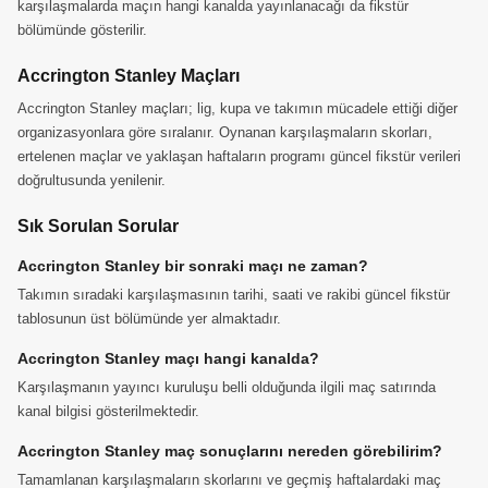
karşılaşmalarda maçın hangi kanalda yayınlanacağı da fikstür
bölümünde gösterilir.
Accrington Stanley Maçları
Accrington Stanley maçları; lig, kupa ve takımın mücadele ettiği diğer
organizasyonlara göre sıralanır. Oynanan karşılaşmaların skorları,
ertelenen maçlar ve yaklaşan haftaların programı güncel fikstür verileri
doğrultusunda yenilenir.
Sık Sorulan Sorular
Accrington Stanley bir sonraki maçı ne zaman?
Takımın sıradaki karşılaşmasının tarihi, saati ve rakibi güncel fikstür
tablosunun üst bölümünde yer almaktadır.
Accrington Stanley maçı hangi kanalda?
Karşılaşmanın yayıncı kuruluşu belli olduğunda ilgili maç satırında
kanal bilgisi gösterilmektedir.
Accrington Stanley maç sonuçlarını nereden görebilirim?
Tamamlanan karşılaşmaların skorlarını ve geçmiş haftalardaki maç