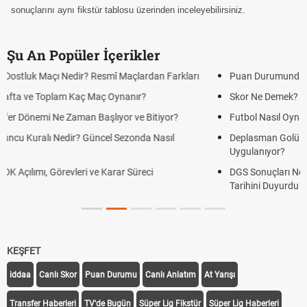
sonuçlarını aynı fikstür tablosu üzerinden inceleyebilirsiniz.
Şu An Popüler İçerikler
Puan Durumunda AG, OM ve Diğer Kısaltmalar Ne Anlama Gelir?
Skor Ne Demek? Sporda Skor ve Sonuç Kavramları
Futbol Nasıl Oynanır? Temel Futbol Kuralları
Deplasman Golü Kuralı Nedir? Hangi Organizasyonlarda
Uygulanıyor?
DGS Sonuçları Ne Zaman Açıklanacak 2026? ÖSYM Sonuç
Tarihini Duyurdu
KEŞFET
iddaa
Canlı Skor
Puan Durumu
Canlı Anlatım
At Yarışı
Transfer Haberleri
TV'de Bugün
Süper Lig Fikstür
Süper Lig Haberleri