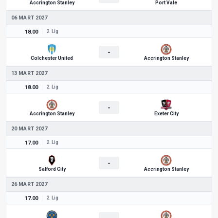
Accrington Stanley
Port Vale
06 MART 2027
18.00
2. Lig
-
Colchester United
Accrington Stanley
13 MART 2027
18.00
2. Lig
-
Accrington Stanley
Exeter City
20 MART 2027
17.00
2. Lig
-
Salford City
Accrington Stanley
26 MART 2027
17.00
2. Lig