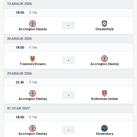
19 ARALIK 2026
18.00
2. Lig
-
Accrington Stanley
Chesterfield
26 ARALIK 2026
18.00
2. Lig
-
Tranmere Rovers
Accrington Stanley
29 ARALIK 2026
22.45
2. Lig
-
Accrington Stanley
Rotherham United
01 OCAK 2027
18.00
2. Lig
-
Accrington Stanley
Shrewsbury