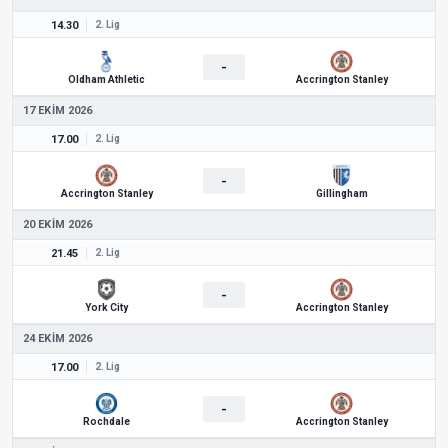
14.30
2. Lig
-
Oldham Athletic
Accrington Stanley
17 EKIM 2026
17.00
2. Lig
-
Accrington Stanley
Gillingham
20 EKIM 2026
21.45
2. Lig
-
York City
Accrington Stanley
24 EKIM 2026
17.00
2. Lig
-
Rochdale
Accrington Stanley