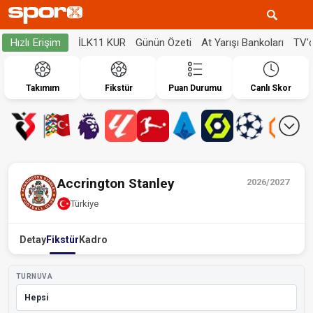
İLK11 KUR
Günün Özeti
At Yarışı Bankoları
TV'
Hızlı Erişim
Takımım
Fikstür
Puan Durumu
Canlı Skor
Accrington Stanley
2026/2027
Türkiye
Detay
Fikstür
Kadro
TURNUVA