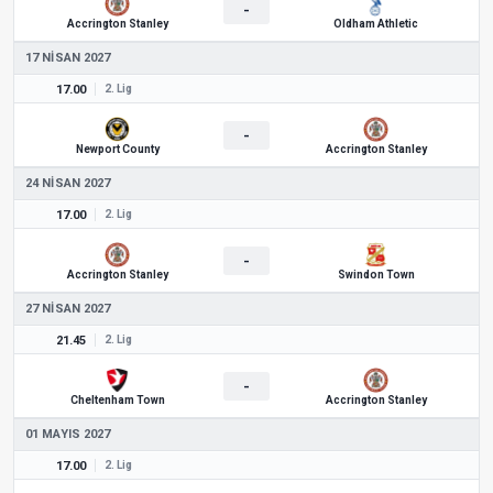
-
Accrington Stanley
Oldham Athletic
17 NISAN 2027
17.00
2. Lig
-
Newport County
Accrington Stanley
24 NISAN 2027
17.00
2. Lig
-
Accrington Stanley
Swindon Town
27 NISAN 2027
21.45
2. Lig
-
Cheltenham Town
Accrington Stanley
01 MAYIS 2027
17.00
2. Lig