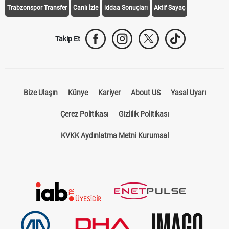
Trabzonspor Transfer
Canlı İzle
iddaa Sonuçları
Aktif Sayaç
Takip Et
Bize Ulaşın
Künye
Kariyer
About US
Yasal Uyarı
Çerez Politikası
Gizlilik Politikası
KVKK Aydınlatma Metni Kurumsal