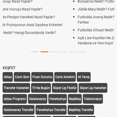
Bonservis Nedir? Futbolda Bonservis Sistemi Nasıl İşler?
Jübile Maçı Nedir? Futbolda Jübile Yapmak Ne Anlama Gelir?
Futbolda Averaj Nedir? Genel Averaj ve İkili Averaj Arasındaki
Farklar
Futbolda Ofsayt Nedir? Ofsayt Nasıl ve Neden Olur?
Açık Lise Kayıtları Ne Zaman 2026? AÖL 2. Dönem Kayıt
Yenileme ve Yeni Kayıt Tarihleri
KEŞFET
iddaa
Canlı Skor
Puan Durumu
Canlı Anlatım
At Yarışı
Transfer Haberleri
TV'de Bugün
Süper Lig Fikstür
Süper Lig Haberleri
iddaa Programı
Galatasaray
Fenerbahçe
Beşiktaş
Trabzonspor
Galatasaray Transfer
Fenerbahçe Transfer
Beşiktaş Transfer