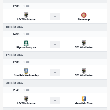
17.00
1. Lig
-
AFC Wimbledon
Stevenage
10 EKIM 2026
14.30
1. Lig
-
Plymouth Argyle
AFC Wimbledon
17 EKIM 2026
17.00
1. Lig
-
Sheffield Wednesday
AFC Wimbledon
20 EKIM 2026
21.45
1. Lig
-
AFC Wimbledon
Mansfield Town