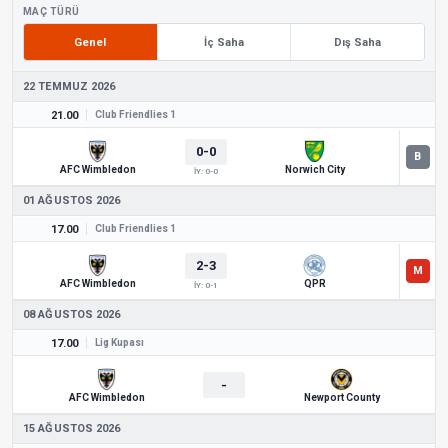
MAÇ TÜRÜ
Genel
İç Saha
Dış Saha
22 TEMMUZ 2026
21.00
Club Friendlies 1
0-0
AFC Wimbledon
Norwich City
İY: 0-0
01 AĞUSTOS 2026
17.00
Club Friendlies 1
2-3
AFC Wimbledon
QPR
İY: 0-1
08 AĞUSTOS 2026
17.00
Lig Kupası
-
AFC Wimbledon
Newport County
15 AĞUSTOS 2026