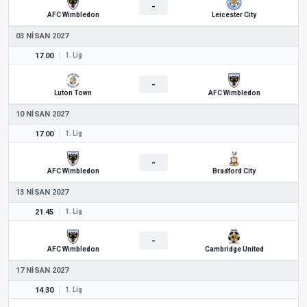
-
AFC Wimbledon
Leicester City
03 NISAN 2027
17.00
1. Lig
-
Luton Town
AFC Wimbledon
10 NISAN 2027
17.00
1. Lig
-
AFC Wimbledon
Bradford City
13 NISAN 2027
21.45
1. Lig
-
AFC Wimbledon
Cambridge United
17 NISAN 2027
14.30
1. Lig