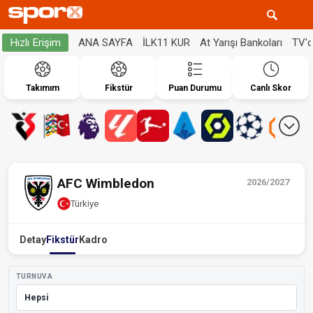
ANA SAYFA
İLK11 KUR
At Yarışı Bankoları
TV'
Hızlı Erişim
Takımım
Fikstür
Puan Durumu
Canlı Skor
AFC Wimbledon
2026/2027
Türkiye
Detay
Fikstür
Kadro
TURNUVA