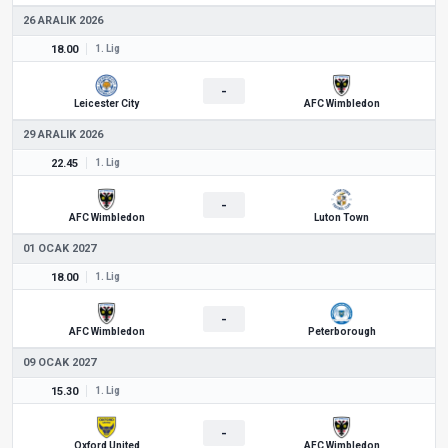
26 ARALIK 2026
18.00
1. Lig
-
Leicester City
AFC Wimbledon
29 ARALIK 2026
22.45
1. Lig
-
AFC Wimbledon
Luton Town
01 OCAK 2027
18.00
1. Lig
-
AFC Wimbledon
Peterborough
09 OCAK 2027
15.30
1. Lig
-
Oxford United
AFC Wimbledon