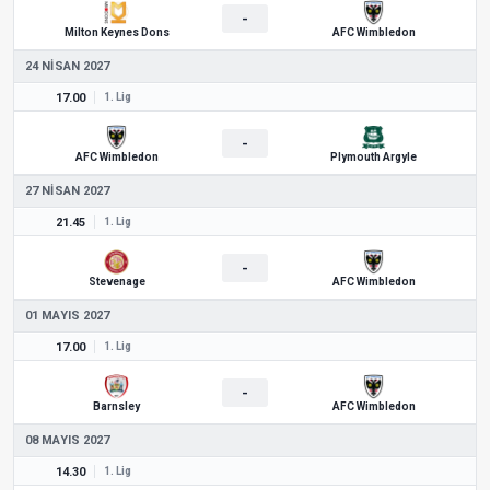
-
Milton Keynes Dons
AFC Wimbledon
24 NISAN 2027
17.00
1. Lig
-
AFC Wimbledon
Plymouth Argyle
27 NISAN 2027
21.45
1. Lig
-
Stevenage
AFC Wimbledon
01 MAYIS 2027
17.00
1. Lig
-
Barnsley
AFC Wimbledon
08 MAYIS 2027
14.30
1. Lig