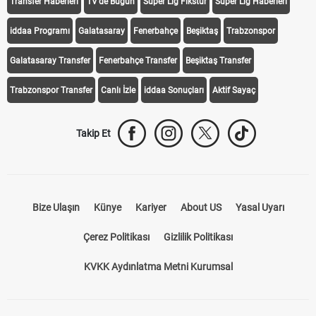
Transfer Haberleri
TV'de Bugün
Süper Lig Fikstür
Süper Lig Haberleri
iddaa Programı
Galatasaray
Fenerbahçe
Beşiktaş
Trabzonspor
Galatasaray Transfer
Fenerbahçe Transfer
Beşiktaş Transfer
Trabzonspor Transfer
Canlı İzle
iddaa Sonuçları
Aktif Sayaç
Takip Et
Bize Ulaşın
Künye
Kariyer
About US
Yasal Uyarı
Çerez Politikası
Gizlilik Politikası
KVKK Aydınlatma Metni Kurumsal