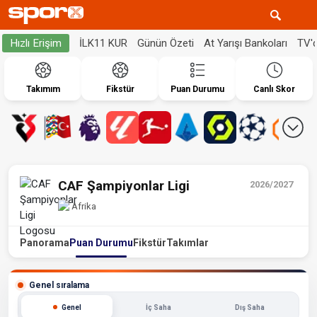
İLK11 KUR
Günün Özeti
At Yarışı Bankoları
TV'
Hızlı Erişim
Takımım
Fikstür
Puan Durumu
Canlı Skor
CAF Şampiyonlar Ligi
2026/2027
Afrika
Panorama
Puan Durumu
Fikstür
Takımlar
Genel sıralama
Genel
İç Saha
Dış Saha