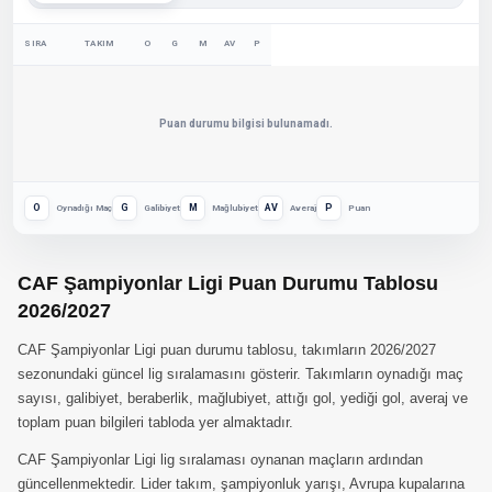
SIRA
TAKIM
O
G
M
AV
P
Puan durumu bilgisi bulunamadı.
O
G
M
AV
P
Oynadığı Maç
Galibiyet
Mağlubiyet
Averaj
Puan
CAF Şampiyonlar Ligi Puan Durumu Tablosu
2026/2027
CAF Şampiyonlar Ligi puan durumu tablosu, takımların 2026/2027
sezonundaki güncel lig sıralamasını gösterir. Takımların oynadığı maç
sayısı, galibiyet, beraberlik, mağlubiyet, attığı gol, yediği gol, averaj ve
toplam puan bilgileri tabloda yer almaktadır.
CAF Şampiyonlar Ligi lig sıralaması oynanan maçların ardından
güncellenmektedir. Lider takım, şampiyonluk yarışı, Avrupa kupalarına