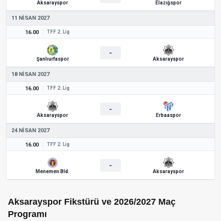
Aksarayspor
Elazığspor
11 NISAN 2027
16.00
TFF 2. Lig
-
Şanlıurfaspor
Aksarayspor
18 NISAN 2027
16.00
TFF 2. Lig
-
Aksarayspor
Erbaaspor
24 NISAN 2027
16.00
TFF 2. Lig
-
Menemen Bld.
Aksarayspor
Aksarayspor Fikstürü ve 2026/2027 Maç
Programı