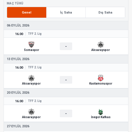
MAÇ TÜRÜ
Genel
İç Saha
Dış Saha
06 EYLÜL 2026
16.00
TFF 2. Lig
-
Somaspor
Aksarayspor
13 EYLÜL 2026
16.00
TFF 2. Lig
-
Aksarayspor
Kastamonuspor
20 EYLÜL 2026
16.00
TFF 2. Lig
-
Aksarayspor
İnegol Kafkas
27 EYLÜL 2026