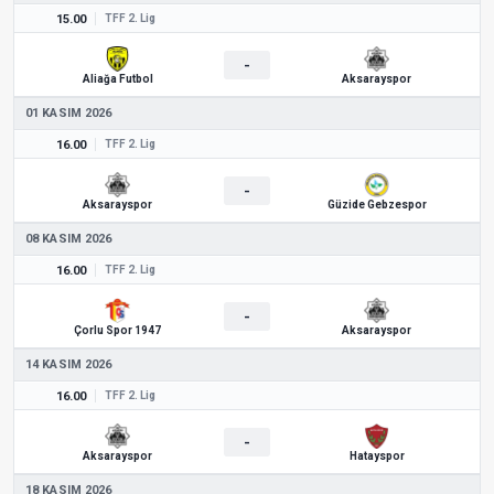
15.00
TFF 2. Lig
-
Aliağa Futbol
Aksarayspor
01 KASIM 2026
16.00
TFF 2. Lig
-
Aksarayspor
Güzide Gebzespor
08 KASIM 2026
16.00
TFF 2. Lig
-
Çorlu Spor 1947
Aksarayspor
14 KASIM 2026
16.00
TFF 2. Lig
-
Aksarayspor
Hatayspor
18 KASIM 2026