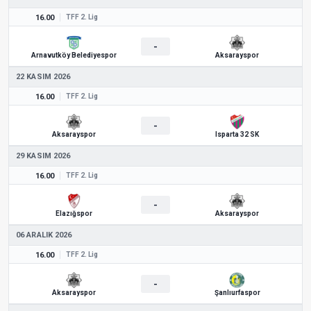
16.00
TFF 2. Lig
-
Arnavutköy Belediyespor
Aksarayspor
22 KASIM 2026
16.00
TFF 2. Lig
-
Aksarayspor
Isparta 32 SK
29 KASIM 2026
16.00
TFF 2. Lig
-
Elazığspor
Aksarayspor
06 ARALIK 2026
16.00
TFF 2. Lig
-
Aksarayspor
Şanlıurfaspor