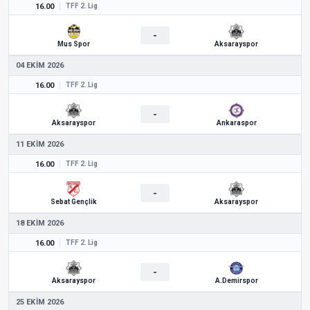
16.00
TFF 2. Lig
-
Mus Spor
Aksarayspor
04 EKIM 2026
16.00
TFF 2. Lig
-
Aksarayspor
Ankaraspor
11 EKIM 2026
16.00
TFF 2. Lig
-
Sebat Gençlik
Aksarayspor
18 EKIM 2026
16.00
TFF 2. Lig
-
Aksarayspor
A.Demirspor
25 EKIM 2026