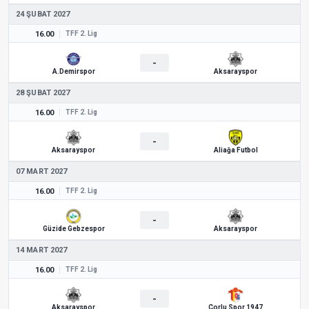
24 ŞUBAT 2027
16.00
TFF 2. Lig
-
A.Demirspor
Aksarayspor
28 ŞUBAT 2027
16.00
TFF 2. Lig
-
Aksarayspor
Aliağa Futbol
07 MART 2027
16.00
TFF 2. Lig
-
Güzide Gebzespor
Aksarayspor
14 MART 2027
16.00
TFF 2. Lig
-
Aksarayspor
Çorlu Spor 1947