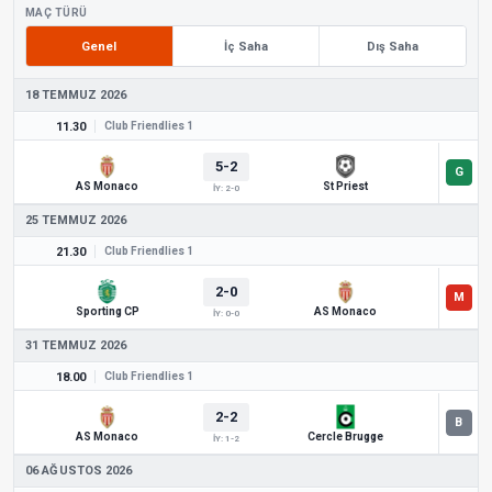
MAÇ TÜRÜ
Genel
İç Saha
Dış Saha
18 TEMMUZ 2026
11.30
Club Friendlies 1
5-2
AS Monaco
St Priest
İY: 2-0
25 TEMMUZ 2026
21.30
Club Friendlies 1
2-0
Sporting CP
AS Monaco
İY: 0-0
31 TEMMUZ 2026
18.00
Club Friendlies 1
2-2
AS Monaco
Cercle Brugge
İY: 1-2
06 AĞUSTOS 2026