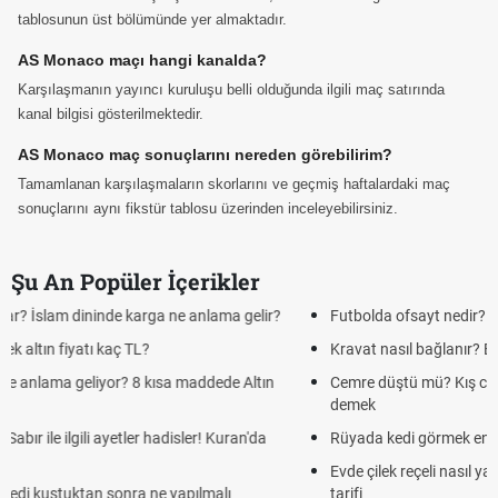
tablosunun üst bölümünde yer almaktadır.
AS Monaco maçı hangi kanalda?
Karşılaşmanın yayıncı kuruluşu belli olduğunda ilgili maç satırında
kanal bilgisi gösterilmektedir.
AS Monaco maç sonuçlarını nereden görebilirim?
Tamamlanan karşılaşmaların skorlarını ve geçmiş haftalardaki maç
sonuçlarını aynı fikstür tablosu üzerinden inceleyebilirsiniz.
Şu An Popüler İçerikler
Futbolda ofsayt nedir? Ofsayt nasıl anlatılır?
Kravat nasıl bağlanır? En kolay kravat bağlama yöntemi
Cemre düştü mü? Kış cemresi ne zaman düşer? Cemre düştü ne
demek
Rüyada kedi görmek en anlama geliyor? Kedi rüya tabiri
Evde çilek reçeli nasıl yapılır? Kimsenin bilmediği farklı çilek reçeli
tarifi