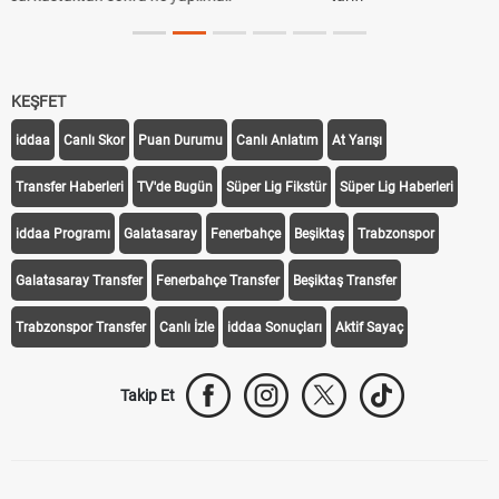
KEŞFET
iddaa
Canlı Skor
Puan Durumu
Canlı Anlatım
At Yarışı
Transfer Haberleri
TV'de Bugün
Süper Lig Fikstür
Süper Lig Haberleri
iddaa Programı
Galatasaray
Fenerbahçe
Beşiktaş
Trabzonspor
Galatasaray Transfer
Fenerbahçe Transfer
Beşiktaş Transfer
Trabzonspor Transfer
Canlı İzle
iddaa Sonuçları
Aktif Sayaç
Takip Et