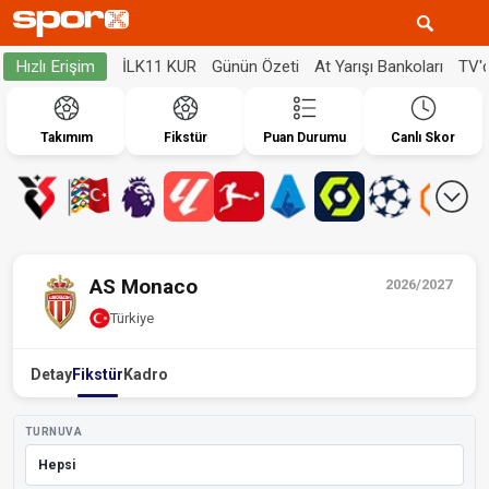
İLK11 KUR
Günün Özeti
At Yarışı Bankoları
TV'
Hızlı Erişim
Takımım
Fikstür
Puan Durumu
Canlı Skor
AS Monaco
2026/2027
Türkiye
Detay
Fikstür
Kadro
TURNUVA