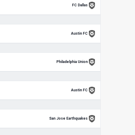
FC Dallas
Austin FC
Philadelphia Union
Austin FC
San Jose Earthquakes