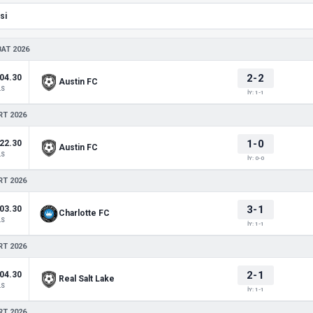
BAT 2026
2-2
04.30
Austin FC
LS
İY: 1-1
RT 2026
1-0
22.30
Austin FC
LS
İY: 0-0
RT 2026
3-1
03.30
Charlotte FC
LS
İY: 1-1
RT 2026
2-1
04.30
Real Salt Lake
LS
İY: 1-1
RT 2026