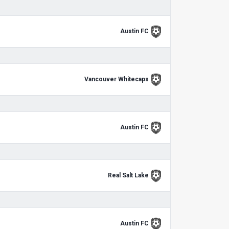
Austin FC
Vancouver Whitecaps
Austin FC
Real Salt Lake
Austin FC