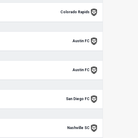
Colorado Rapids
Austin FC
Austin FC
San Diego FC
Nashville SC