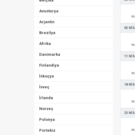
Belçika
Avusturya
M
Arjantin
05 NIS
Brezilya
Afrika
M
Danimarka
11 NIS
Finlandiya
M
İskoçya
18 NIS
İsveç
İrlanda
M
Norveç
23 NIS
Polonya
Portekiz
M