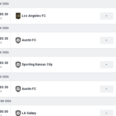
M 2026
05.30
-
Los Angeles FC
LS
M 2026
03.30
-
Austin FC
LS
M 2026
03.30
-
Sporting Kansas City
LS
M 2026
03.30
-
Austin FC
LS
SIM 2026
00.00
-
LA Galaxy
LS