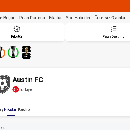
de Bugün
Puan Durumu
Fikstür
Son Haberler
Ücretsiz Oyunlar
Fikstür
Puan Durumu
Austin FC
Türkiye
ay
Fikstür
Kadro
UVA