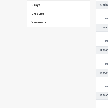
Rusya
26 NIS
Ukrayna
M
Yunanistan
04 MAY
M
11 MAY
M
14 MAY
M
17 MAY