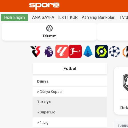
ANA SAYFA
İLK11 KUR
At Yarışı Bankoları
TV'
Hızlı Erişim
Takımım
Futbol
Dünya
» Dünya Kupası
Türkiye
Det
» Süper Lig
» 1. Lig
TURN