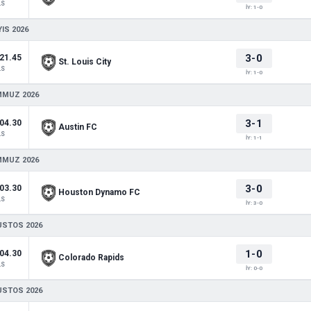
LS
İY: 1-0
IS 2026
3-0
21.45
St. Louis City
LS
İY: 1-0
MMUZ 2026
3-1
04.30
Austin FC
LS
İY: 1-1
MMUZ 2026
3-0
03.30
Houston Dynamo FC
LS
İY: 3-0
USTOS 2026
1-0
04.30
Colorado Rapids
LS
İY: 0-0
USTOS 2026