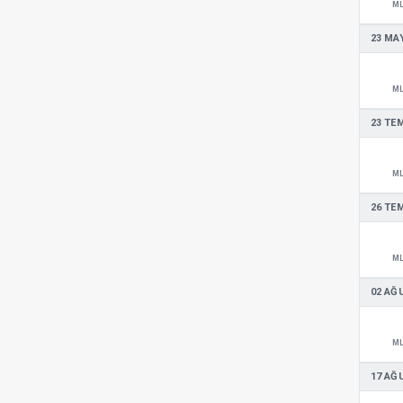
M
23 MAY
M
23 TE
M
26 TE
M
02 AĞ
M
17 AĞ