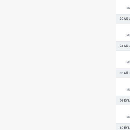
M
20 AĞ
M
23 AĞ
M
30 AĞ
M
06 EYL
M
10 EYL