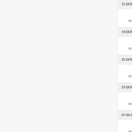
15 EKI
M
18 EKI
M
25 EKI
M
29 EKI
M
01 KA
M