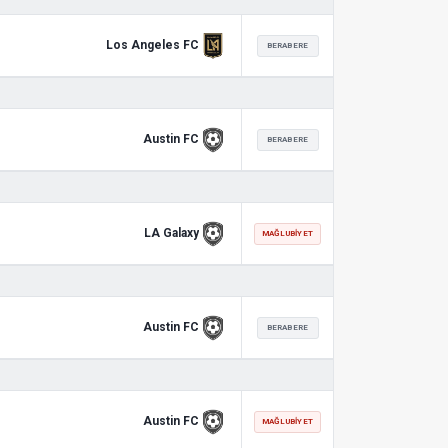
Los Angeles FC
BERABERE
Austin FC
BERABERE
LA Galaxy
MAĞLUBIYET
Austin FC
BERABERE
Austin FC
MAĞLUBIYET