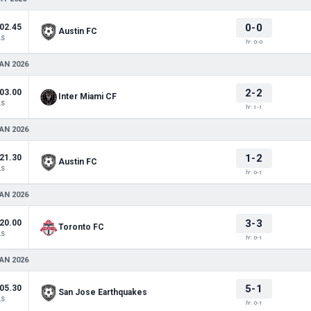
0-0
02.45
Austin FC
LS
İY: 0-0
AN 2026
2-2
03.00
Inter Miami CF
LS
İY: 1-1
AN 2026
1-2
21.30
Austin FC
LS
İY: 0-1
AN 2026
3-3
20.00
Toronto FC
LS
İY: 0-1
AN 2026
5-1
05.30
San Jose Earthquakes
LS
İY: 0-1