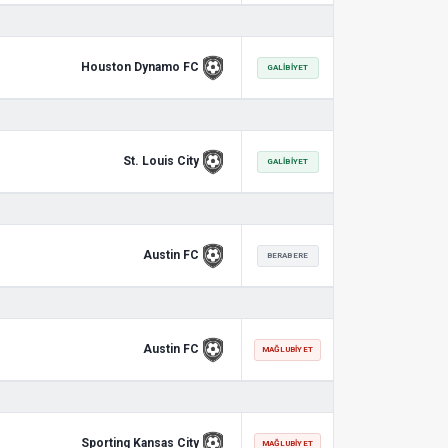
Houston Dynamo FC
GALIBIYET
St. Louis City
GALIBIYET
Austin FC
BERABERE
Austin FC
MAĞLUBIYET
Sporting Kansas City
MAĞLUBIYET