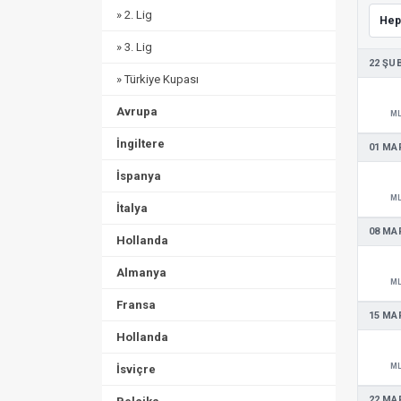
» 2. Lig
» 3. Lig
22 ŞU
» Türkiye Kupası
Avrupa
M
İngiltere
01 MA
İspanya
M
İtalya
08 MA
Hollanda
Almanya
M
Fransa
15 MA
Hollanda
M
İsviçre
22 MA