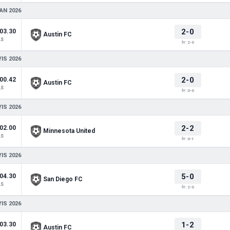
AN 2026
2-0
03.30
Austin FC
LS
İY: 2-0
IS 2026
2-0
00.42
Austin FC
LS
İY: 0-0
IS 2026
2-2
02.00
Minnesota United
LS
İY: 0-1
IS 2026
5-0
04.30
San Diego FC
LS
İY: 2-0
IS 2026
1-2
03.30
Austin FC