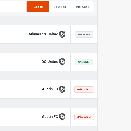
Genel
İç Saha
Dış Saha
Minnesota United
BERABERE
DC United
GALIBIYET
Austin FC
MAĞLUBIYET
Austin FC
MAĞLUBIYET